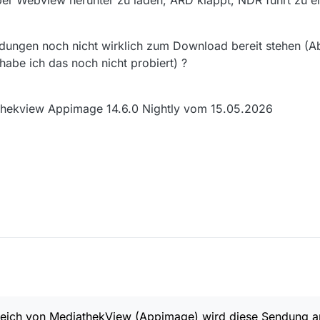
er Webview herunter zu laden, ARD klappt, NDR führt zu 
ndungen noch nicht wirklich zum Download bereit stehen (
abe ich das noch nicht probiert) ?
athekview Appimage 14.6.0 Nightly vom 15.05.2026
em (meine Systemangaben kommen danach):
ngen zum Thema NDR - Nordreportage herunterlädt. Als Beispiel: Titel: 
athekView (Appimage) wird diese Sendung angezeigt, aber der Downloa
eich von MediathekView (Appimage) wird diese Sendung an