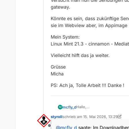
Versucht man nun die Sendungen üb
gateway.
Könnte es sein, dass zukünftige Se
sie im Webview aber, im Appimage h
Mein System:
Linux Mint 21.3 - cinnamon - Medi
Vielleicht hilft das ja weiter.
Grüsse
Micha
PS: Ach ja, Tolle Arbeit !!! Danke !
Hallo,
mcfly_d
M
es geht um folgendes Probl
styroll
schrieb am
15. Mai 2026, 13:29
Ich habe eine Abo, das Sendu
zuletzt editiert von styroll
Im Downloadbereich von Medi
@
mcfly_d
sagte: Im Downloadber
Offline
Fehler.