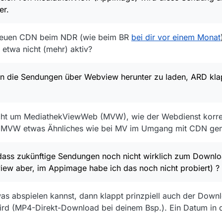
diathekWebview findet diese Sendung von ARD und NDR. Die Sendung vo
er.
endung von der ARD war in 2013.
gen über Webview herunter zu laden, ARD klappt, NDR führt zu einem
m neuen CDN beim NDR (wie beim BR
bei dir vor einem Monat
tige Sendungen noch nicht wirklich zum Download bereit stehen (Abspie
be ich das noch nicht probiert) ?
etwa nicht (mehr) aktiv?
- Mediathekview Appimage 14.6.0 Nightly vom 15.05.2026
n die Sendungen über Webview herunter zu laden, ARD klap
nke !
nicht um MediathekViewWeb (MVW), wie der Webdienst korre
bei MVW etwas Ähnliches wie bei MV im Umgang mit CDN ge
 dass zukünftige Sendungen noch nicht wirklich zum Downlo
ew aber, im Appimage habe ich das noch nicht probiert) ?
s abspielen kannst, dann klappt prinzpiell auch der Downl
rd (MP4-Direkt-Download bei deinem Bsp.). Ein Datum in de