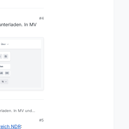
#4
unterladen. In MV
erladen. In MV und
#5
reich NDR
: