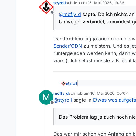
styroll
schrieb am
15. Mai 2026, 19:36
Gerade habe ich im Appimage
zuletzt editiert von
Da ich nichts an den Einstel
@
mcfly_d
sagte: Da ich nichts an
Offline
zumindest gehe ich davon au
Umwege) verbindet, zumindest ge
Das Problem lag ja auch noch nie wi
Sender/CDN
zu meistern. Und es je
runtergeladen werden kann, dann wi
warst). Ich selbst musste z.B. echt 
styroll
@
mcfly_d
sagte: Da ich nich
mcfly_d
schrieb am
16. Mai 2026, 00:07
verbindet, zumindest gehe i
M
zuletzt editiert von
Das Problem lag ja auch noch n
@
styroll
sagte in
Etwas was aufgefa
meistern. Und es jetzt nichts
Offline
wieder nicht (kann man alles d
bzw. probieren, bis bei mir der
Das Problem lag ja auch noch nie
Das war mir schon von Anfang an be