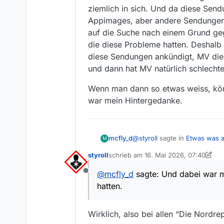
ziemlich in sich. Und da diese Send
Appimages, aber andere Sendungen 
auf die Suche nach einem Grund ge
die diese Probleme hatten. Deshalb
diese Sendungen ankündigt, MV dies 
und dann hat MV natürlich schlechte
Wenn man dann so etwas weiss, kön
war mein Hintergedanke.
@
styroll
sagte in
Etwas was a
mcfly_d
M
styroll
schrieb am
16. Mai 2026, 07:40
zuletzt editiert von styroll
Das Problem lag ja auch no
@
mcfly_d
sagte: Und dabei war m
Offline
hatten.
Das war mir schon von Anfang
sich. Und da diese Sendunge
andere Sendungen aus dieser
Wenn man dann so etwas wei
Wirklich, also bei allen “Die Nord
Grund gegangen. Und dabei w
Hintergedanke.