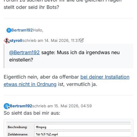
stellt oder seid ihr Bots?
Hallo,
Bertram192
B
styroll
schrieb am
14. Mai 2026, 11:37
ich habe heute eine neue Filmliste geladen. Die
zuletzt editiert von styroll
Offline
neuen Links lauten .m3u8. Und ich bekomme die
@
Bertram192
sagte: Muss ich da irgendwas neu
Meldung “fehlerhafter Download”.
einstellen?
Es wird in der Spalte Größe auch nichts mehr
angezeigt. Muss ich da irgendwas neu einstellen?
Bei diesem Link z.B. https://wdrvod-
Eigentlich nein, aber da offenbar
bei deiner Installation
rwrtr.akamaized.net/i/,/media/p/public/de/2026/04/
23/e0a03c2c-c009-4a79-afb2-
etwas nicht in Ordnung
ist, vermutlich ja.
109c4feba7d9/e0a03c2c-c009-4a79-afb2-
109c4feba7d9_AVC-,270,360,540,720,1080,.mp4.cs
mil/index-f5-v1-a1.m3u8
Bertram192
schrieb am
15. Mai 2026, 04:59
B
zuletzt editiert von
Offline
So sieht das bei mir aus: