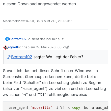
diesem Download angewendet werden.
MediathekView 14.5.0, Linux Mint 21.3, VLC 3.0.16
Bertram192
So sieht das bei mir aus:
B
styroll
schrieb am
15. Mai 2026, 08:21
zuletzt editiert von styroll
Offline
@
Bertram192
sagte: Wo liegt der Fehler?
Soweit ich das bei dieser Schrift unter Windows im
Screenshot überhaupt erkennen kann, dürfte bei dir
Wo liegt der Fehler?
beim Feld “Schalter” ein Leerschlag gleich zu Beginn
(also vor “-user_agent”) zu viel sein und ein Leerschlag
zwischen “-i” und “%f” fehlt möglicherweise:
-user_agent 
"moozzilla"
 -i %f -c 
copy
 -bsf:a aac_adt