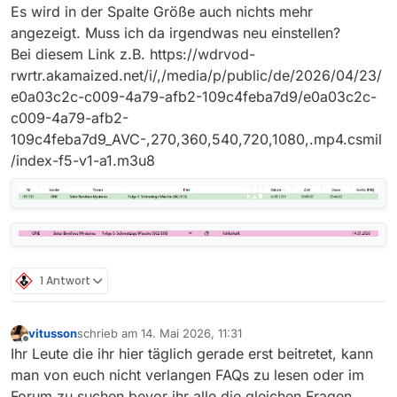
Es wird in der Spalte Größe auch nichts mehr
angezeigt. Muss ich da irgendwas neu einstellen?
Bei diesem Link z.B. https://wdrvod-
rwrtr.akamaized.net/i/,/media/p/public/de/2026/04/23/
e0a03c2c-c009-4a79-afb2-109c4feba7d9/e0a03c2c-
c009-4a79-afb2-
109c4feba7d9_AVC-,270,360,540,720,1080,.mp4.csmil
/index-f5-v1-a1.m3u8
1 Antwort
vitusson
schrieb am
14. Mai 2026, 11:31
zuletzt editiert von
Offline
Ihr Leute die ihr hier täglich gerade erst beitretet, kann
man von euch nicht verlangen FAQs zu lesen oder im
Forum zu suchen bevor ihr alle die gleichen Fragen