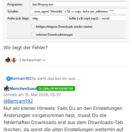
Wo liegt der Fehler?
2 Antworten
Bertram192
So sieht das bei mir aus:
B
MenchenSued
GLOBALER MODERATOR
Offline
schrieb am
15. Mai 2026, 05:37
zuletzt editiert von
@
Bertram192
Nur ein kleiner Hinweis: Falls Du an den Einstellungen
Änderungen vorgenommen hast, musst Du die
fehlerhaften Downloads erst aus dem Downloads-Tab
Wo liegt der Fehler?
löschen, da sonst die alten Einstellungen weiterhin auf