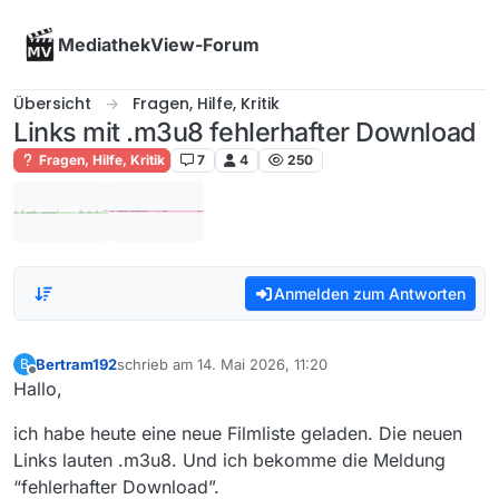
Skip to content
MediathekView-Forum
Übersicht
Fragen, Hilfe, Kritik
Links mit .m3u8 fehlerhafter Download
Fragen, Hilfe, Kritik
7
4
250
Anmelden zum Antworten
Bertram192
schrieb am
14. Mai 2026, 11:20
B
zuletzt editiert von
Offline
Hallo,
ich habe heute eine neue Filmliste geladen. Die neuen
Links lauten .m3u8. Und ich bekomme die Meldung
“fehlerhafter Download”.