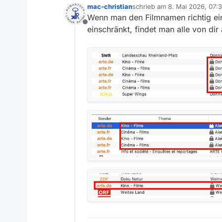
mac-christian
schrieb am
8. Mai 2026, 07:
zuletzt editiert von mac-chris
Wenn man den Filmnamen richtig ei
Offline
einschränkt, findet man alle von dir