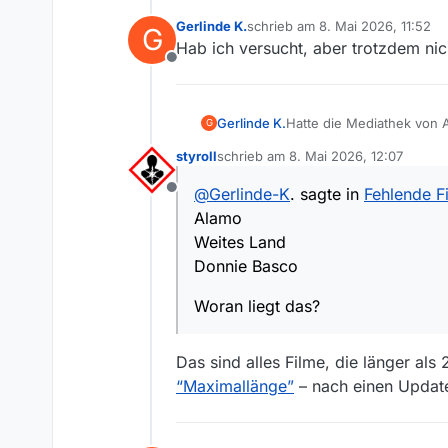
Gerlinde K.
schrieb am
8. Mai 2026, 11:52
G
zuletzt editiert von
Hab ich versucht, aber trotzdem nic
Offline
Hatte die Mediathek von A
Gerlinde K.
G
der Arte Mediathek zu fin
styroll
schrieb am
8. Mai 2026, 12:07
Alamo
zuletzt editiert von
Weites Land
@
Gerlinde-K
. sagte in
Fehlende F
Offline
Donnie Basco
Woran liegt das?
Alamo
Weites Land
Donnie Basco
Woran liegt das?
Das sind alles Filme, die länger al
“Maximallänge”
– nach einen Update 