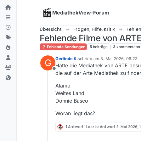
Skip to content
MediathekView-Forum
Übersicht
Fragen, Hilfe, Kritik
Fehle
Fehlende Filme von ART
Fehlende Sendungen
5
beiträge
3
kommentator
Gerlinde K.
schrieb am
8. Mai 2026, 06:23
G
zuletzt editiert von
Hatte die Mediathek von ARTE besuch
Offline
die auf der Arte Mediathek zu finden
Alamo
Weites Land
Donnie Basco
Woran liegt das?
1 Antwort
Letzte Antwort
8. Mai 2026, 