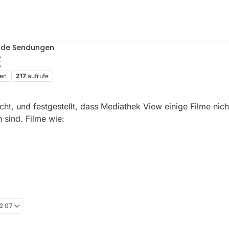
nde Sendungen
E
en
217
aufrufe
t, und festgestellt, dass Mediathek View einige Filme nich
 sind. Filme wie:
12:07