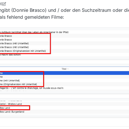
36
tian
5. Aug. 2026, 09:37
ngibt (Donnie B
r
asco) und / oder den Suchzeitraum oder die 
 als fehlend gemeldeten Filme: