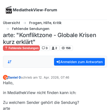
Skip to content
MediathekView-Forum
Übersicht
Fragen, Hilfe, Kritik
Fehlende Sendungen
arte: "Konfliktzone - Globale Krisen
kurz erklärt"
Fehlende Sendungen
3
2
156
Anmelden zum Antworten
Daniel 0
schrieb am
12. Apr. 2026, 07:46
D
zuletzt editiert von
Offline
Hallo,
in MediathekView nicht finden kann ich:
Zu welchem Sender gehört die Sendung?
arte