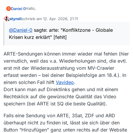
Hallo,
Daniel 0
D
styroll
schrieb am
12. Apr. 2026, 21:11
in MediathekView nicht finden kann ich:
zuletzt editiert von
Offline
@
Daniel-0
sagte: arte: "Konfliktzone - Globale
Zu welchem Sender gehört die Sendung?
Krisen kurz erklärt" [fehlt]
arte
Wie heißt die Sendung?
“Konfliktzone - Globale Krisen kurz erklärt”
ARTE-Sendungen können immer wieder mal fehlen (hier
Wie heißt die Folge?
z.B. “Transnistrien: Pulverfass im Osten Europas”
vermutlich, weil das v.a. Wiederholungen sind, die evtl.
Link zu der Sendung in der Mediathek des Senders:
erst mit der Wiederausstrahlung vom MV-Crawler
https://www.arte.tv/de/videos/122363-002-
erfasst werden – bei deiner Beispielsfolge am 18.4.). In
A/konfliktzone-globale-krisen-kurz-erklaert/
Welches Betriebssystem wird verwendet?
einem solchen Fall hilft
Vavideo
.
macOS Tahoe 26.4.1
Welche Mediathekview-Version wird verwendet?
Dort kann man auf Direktlinks gehen und mit einem
Version 14.3.1 (aarch64)
Rechtsklick auf die gewünschte Qualität das Video
Lieben Dank & viele Grüße,
speichern (bei ARTE ist SQ die beste Qualität).
Daniel
Falls eine Sendung von ARTE, 3Sat, ZDF und ARD
überhaupt nicht zu finden ist, lässt sie sich über den
Button “Hinzufügen” ganz unten rechts auf der Website