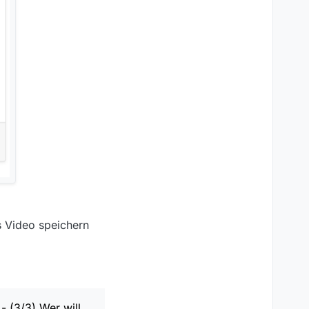
s Video speichern
- (3/3) Wer will