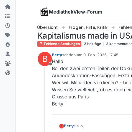
Skip to content
MediathekView-Forum
Übersicht
Fragen, Hilfe, Kritik
Fehle
Kapitalismus made in US
Fehlende Sendungen
2
beiträge
2
kommentato
Berty
schrieb am
9. Feb. 2026, 17:45
B
zuletzt editiert von
Hallo,
Offline
Bei den zwei ersten Teilen der Doku
Audiodeskription-Fassungen. Erstaunl
Wer will Milliarden verdienen? - her
Wissen Sie vielleicht, ob es doch e
Grüsse aus Paris
Berty
Berty
Hallo,
B
Bei den zwei ersten Teilen der 