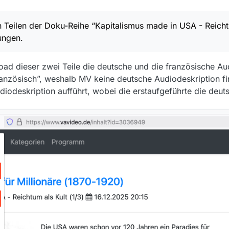
zig möglich, die Audiodeskription des dritten Teils - (3/3) Wer will Milliarden
 Teilen der Doku-Reihe “Kapitalismus made in USA - Reichtu
ch eine Möglichkeit gibt, an diese Audiodeskription heranzugehen?
ungen.
ad dieser zwei Teile die deutsche und die französische Aud
ranzösisch”, weshalb MV keine deutsche Audiodeskription fi
iodeskription aufführt, wobei die erstaufgeführte die deuts