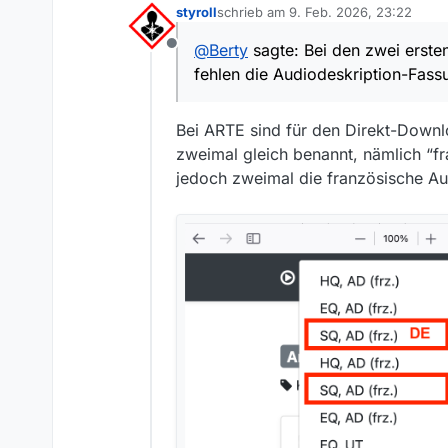
styroll
schrieb am
9. Feb. 2026, 23:22
Fassungen. Erstaunlicherweise ist es ein
zuletzt editiert von
verdienen? - herunterzuladen.
@
Berty
sagte: Bei den zwei ersten
Offline
Wissen Sie vielleicht, ob es do
fehlen die Audiodeskription-Fass
Grüsse aus Paris
Berty
Bei ARTE sind für den Direkt-Downlo
zweimal gleich benannt, nämlich “f
jedoch zweimal die französische Aud