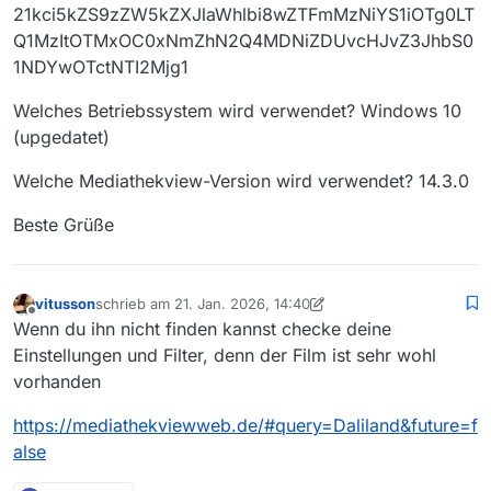
21kci5kZS9zZW5kZXJlaWhlbi8wZTFmMzNiYS1iOTg0LT
Q1MzItOTMxOC0xNmZhN2Q4MDNiZDUvcHJvZ3JhbS0
1NDYwOTctNTI2Mjg1
Welches Betriebssystem wird verwendet? Windows 10
(upgedatet)
Welche Mediathekview-Version wird verwendet? 14.3.0
Beste Grüße
vitusson
schrieb am
21. Jan. 2026, 14:40
zuletzt editiert von vitusson
Offline
Wenn du ihn nicht finden kannst checke deine
Einstellungen und Filter, denn der Film ist sehr wohl
vorhanden
https://mediathekviewweb.de/#query=Daliland&future=f
alse