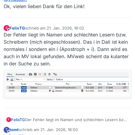
Ok, vielen lieben Dank für den Link!
FelixTG
schrieb am
21. Jan. 2026, 16:02
F
zuletzt editiert von
Offline
Der Fehler liegt im Namen und schlechten Lesern bzw.
Schreibern (mich eingeschlossen). Das i in Dali ist kein
normales i sondern ein í (Apostroph + i). Dann wird es
auch in MV lokal gefunden. MVweb scheint da kulanter
in der Suche zu sein.
FelixTG
Der Fehler liegt im Namen und schlechten Lesern bzw.
F
Schreibern (mich eingeschlossen). Das i in Dali ist kein
tomt
schrieb am
21. Jan. 2026, 16:50
T
normales i sondern ein í (Apostroph + i). Dann wird es
zuletzt editiert von
Offline