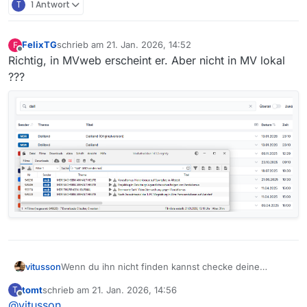
T
1 Antwort
FelixTG
schrieb am
21. Jan. 2026, 14:52
F
zuletzt editiert von
Offline
Richtig, in MVweb erscheint er. Aber nicht in MV lokal
???
Wenn du ihn nicht finden kannst checke deine
vitusson
Einstellungen und Filter, denn der Film ist sehr wohl
tomt
schrieb am
21. Jan. 2026, 14:56
T
vorhanden
https://mediathekviewweb.de/#query=Daliland&future
zuletzt editiert von
Offline
@
vitusson
=false