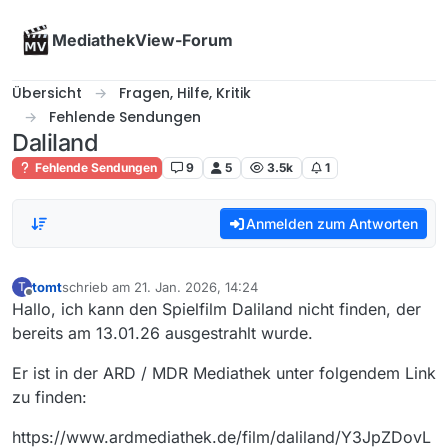
Skip to content
MediathekView-Forum
Übersicht
Fragen, Hilfe, Kritik
Fehlende Sendungen
Daliland
Fehlende Sendungen
9
5
3.5k
1
Anmelden zum Antworten
tomt
schrieb am
21. Jan. 2026, 14:24
T
zuletzt editiert von
Offline
Hallo, ich kann den Spielfilm Daliland nicht finden, der
bereits am 13.01.26 ausgestrahlt wurde.
Er ist in der ARD / MDR Mediathek unter folgendem Link
zu finden:
https://www.ardmediathek.de/film/daliland/Y3JpZDovL