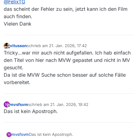
@
FelixTG
auch in MV lokal gefunden. MVweb scheint da
kulanter in der Suche zu sein.
das scheint der Fehler zu sein, jetzt kann ich den Film
auch finden.
Vielen Dank
vitusson
schrieb am
21. Jan. 2026, 17:42
zuletzt editiert von
Offline
Tricky…war mir auch nicht aufgefallen. Ich hab einfach
den Titel von hier nach MVW gepastet und nicht in MV
gesucht.
Da ist die MVW Suche schon besser auf solche Fälle
vorbereitet.
mvsfsvm
schrieb am
21. Jan. 2026, 19:42
M
zuletzt editiert von
Offline
Das ist kein Apostroph.
mvsfsvm
Das ist kein Apostroph.
M