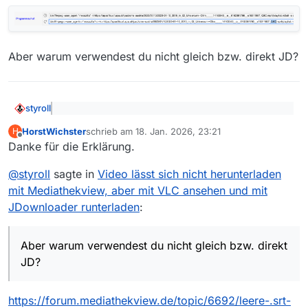
Aber warum verwendest du nicht gleich bzw. direkt JD?
styroll
@
HorstWichster
sagte: Warum erkennt dann JD
HorstWichster
schrieb am
18. Jan. 2026, 23:21
H
den funktionierenden Link und MV nicht?
zuletzt editiert von
Offline
MV wählt exakt drei Auflösungen aus, während JD alles
Danke für die Erklärung.
was er so findet, auflisten kann. MV listet genau jene
Adresse, die der ORF in seiner API als HD-Adresse
@
styroll
sagte in
Video lässt sich nicht herunterladen
listet:
mit Mediathekview, aber mit VLC ansehen und mit
JDownloader runterladen
:
Aber warum verwendest du nicht gleich bzw. direkt
@
HorstWichster
sagte: Beide laden nur
JD?
progressive Streams und vermeiden HLS Streams.
Nein, MV lädt ausschliesslich HL-Streams (erkennbar an
der Dateiendung *.m3u8). Und JD, wie ich verlinkt habe,
https://forum.mediathekview.de/topic/6692/leere-.srt-
nicht zwingend…