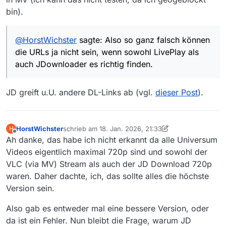
bin).
@
HorstWichster
sagte: Also so ganz falsch können
die URLs ja nicht sein, wenn sowohl LivePlay als
auch JDownloader es richtig finden.
JD greift u.U. andere DL-Links ab (vgl.
dieser Post
).
HorstWichster
schrieb am
18. Jan. 2026, 21:33
H
zuletzt editiert von HorstWichster
Offline
Ah danke, das habe ich nicht erkannt da alle Universum
Videos eigentlich maximal 720p sind und sowohl der
VLC (via MV) Stream als auch der JD Download 720p
waren. Daher dachte, ich, das sollte alles die höchste
Version sein.
Also gab es entweder mal eine bessere Version, oder
da ist ein Fehler. Nun bleibt die Frage, warum JD