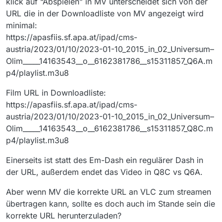
klick auf “Abspielen” in MV unterscheidet sich von der
URL die in der Downloadliste von MV angezeigt wird
minimal:
https://apasfiis.sf.apa.at/ipad/cms-
austria/2023/01/10/2023-01-10_2015_in_02_Universum–
Olim_____14163543__o__6162381786__s15311857_Q6A.m
p4/playlist.m3u8
Film URL in Downloadliste:
https://apasfiis.sf.apa.at/ipad/cms-
austria/2023/01/10/2023-01-10_2015_in_02_Universum–
Olim_____14163543__o__6162381786__s15311857_Q8C.m
p4/playlist.m3u8
Einerseits ist statt des Em-Dash ein regulärer Dash in
der URL, außerdem endet das Video in Q8C vs Q6A.
Aber wenn MV die korrekte URL an VLC zum streamen
übertragen kann, sollte es doch auch im Stande sein die
korrekte URL herunterzuladen?