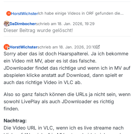
Ich habe einige Videos in ORF gefunden die
HorstWichster
H
sich mit MV nicht runterladen lassen, aber
DaDirnbocher
schrieb am
18. Jan. 2026, 19:29
sehrwohl per Browser oder VLC streamen
Beispiel:
zuletzt editiert von
Offline
Dieser Beitrag wurde gelöscht!
lassen und der Download funktioniert auch per
Sender, Thema, Titel:
JDownloader.
ORF - Universum - Universum: Olimba - Königin
Film URL in Downloadliste:
der Leoparden
https://apasfiis.sf.apa.at/ipad/cms-
HorstWichster
schrieb am
18. Jan. 2026, 20:10
H
austria/2023/01/10/2023-01-
URL in JDownloader:
zuletzt editiert von HorstWichster
Offline
Sorry aber das ist doch Haarspalterei. Ja ich bekomme
10_2015_in_02_Universum–
https://on.orf.at/video/14163543/universum-
Olim_____14163543__o__6162381786__s15311857_
olimba-koenigin-der-leoparden
Habe davon noch mehrere gefunden. Statt des
ein Video mit MV, aber es ist das falsche.
Q8C.mp4/playlist.m3u8
richtigen Videos wird eine ~2-10mb großes
JDownloader findet das richtige und wenn ich in MV auf
Video geladen das kurz erklärt, dass ein Fehler
abspielen klicke anstatt auf Download, dann spielt er
vorliegt.
auch das richtige Video in VLC ab.
Also so ganz falsch können die URLs ja nicht sein, wenn
sowohl LivePlay als auch JDownloader es richtig
finden.
Nachtrag:
Die Video URL in VLC, wenn ich es live streame nach