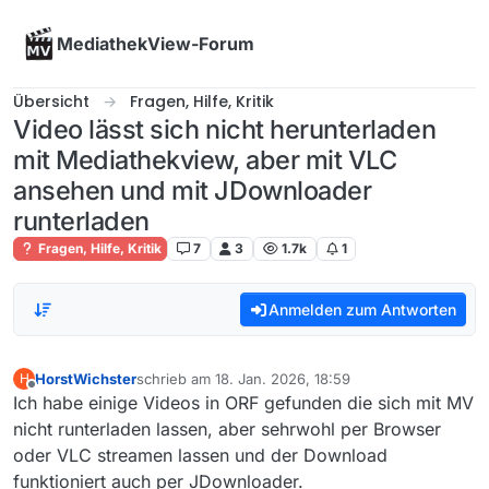
Skip to content
MediathekView-Forum
Übersicht
Fragen, Hilfe, Kritik
Video lässt sich nicht herunterladen
mit Mediathekview, aber mit VLC
ansehen und mit JDownloader
runterladen
Fragen, Hilfe, Kritik
7
3
1.7k
1
Anmelden zum Antworten
HorstWichster
schrieb am
18. Jan. 2026, 18:59
H
zuletzt editiert von
Offline
Ich habe einige Videos in ORF gefunden die sich mit MV
nicht runterladen lassen, aber sehrwohl per Browser
oder VLC streamen lassen und der Download
funktioniert auch per JDownloader.