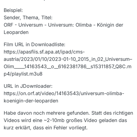
Beispiel:
Sender, Thema, Titel:
ORF - Universum - Universum: Olimba - Königin der
Leoparden
Film URL in Downloadliste:
https://apasfiis.sf.apa.at/ipad/cms-
austria/2023/01/10/2023-01-10_2015_in_02_Universum–
Olim_____14163543__o__6162381786__s15311857_Q8C.m
p4/playlist.m3u8
URL in JDownloader:
https://on.orf.at/video/14163543/universum-olimba-
koenigin-der-leoparden
Habe davon noch mehrere gefunden. Statt des richtigen
Videos wird eine ~2-10mb großes Video geladen das
kurz erklärt, dass ein Fehler vorliegt.