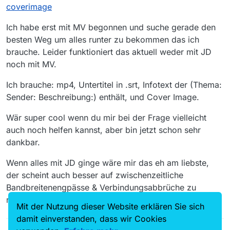
coverimage
@
HorstWichster
sagte: wenn ich jetzt eine ganze
Liste an fehlerhaften Downloads in der
In MV kannst du jeden angelegten DL doppelklicken und
Ich habe erst mit MV begonnen und suche gerade den
Downloadliste habe, ist es irgendwie möglich diese
unter “Programmaufruf” in der dort aufgeführten
direkt dazu zu bringen die mittlere Qualität
besten Weg um alles runter zu bekommen das ich
Adresse “Q8C” durch “Q6A” ersetzen:
herunterzuladen.
brauche. Leider funktioniert das aktuell weder mit JD
noch mit MV.
Aber warum verwendest du nicht gleich bzw. direkt JD?
Ich brauche: mp4, Untertitel in .srt, Infotext der (Thema:
Sender: Beschreibung:) enthält, und Cover Image.
Wär super cool wenn du mir bei der Frage vielleicht
auch noch helfen kannst, aber bin jetzt schon sehr
dankbar.
Wenn alles mit JD ginge wäre mir das eh am liebste,
der scheint auch besser auf zwischenzeitliche
Bandbreitenengpässe & Verbindungsabbrüche zu
reagieren.
Mit der Nutzung dieser Website erklären Sie sich
damit einverstanden, dass wir Cookies