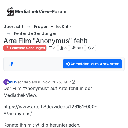
Skip to content
MediathekView-Forum
Übersicht
Fragen, Hilfe, Kritik
Fehlende Sendungen
Arte Film "Anonymus" fehlt
Fehlende Sendungen
3
3
310
2
Anmelden zum Antworten
MiW
schrieb am
8. Nov. 2025, 19:14
M
zuletzt editiert von MiW
11. Aug. 2025, 20:15
Offline
Der Film “Anonymus” auf Arte fehlt in der
MediathekView.
https://www.arte.tv/de/videos/126151-000-
A/anonymus/
Konnte ihn mit yt-dlp herunterladen.