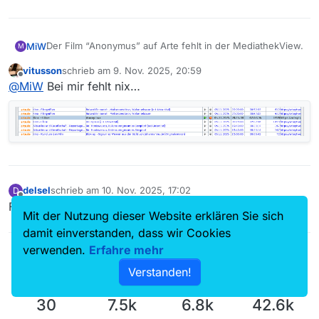
Der Film “Anonymus” auf Arte fehlt in der MediathekView.
MiW
M
vitusson
schrieb am
9. Nov. 2025, 20:59
https://www.arte.tv/de/videos/126151-000-A/anonymus/
zuletzt editiert von
Offline
@
MiW
Bei mir fehlt nix…
Konnte ihn mit yt-dlp herunterladen.
delsel
schrieb am
10. Nov. 2025, 17:02
D
zuletzt editiert von
Offline
Filtereinstellungen, 120min?
Mit der Nutzung dieser Website erklären Sie sich
damit einverstanden, dass wir Cookies
verwenden.
Erfahre mehr
Verstanden!
30
7.5k
6.8k
42.6k