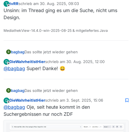
tvRR
schrieb am
30. Aug. 2025, 09:03
T
zuletzt editiert von
Offline
Unsinn: im Thread ging es um die Suche, nicht ums
Design.
MediathekView-14.4.0-win-2025-08-25 & mitgeliefertes Java
bagbag
Das sollte jetzt wieder gehen
B
DieWahrheitIstHier
schrieb am
30. Aug. 2025, 12:00
D
zuletzt editiert von
Offline
@
bagbag
Super! Danke! 😀
bagbag
Das sollte jetzt wieder gehen
B
DieWahrheitIstHier
schrieb am
3. Sept. 2025, 15:06
D
zuletzt editiert von
Offline
@
bagbag
Oje, seit heute kommt in den
Suchergebnissen nur noch ZDF