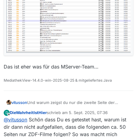
Das ist eher was für das MServer-Team…
MediathekView-14.4.0-win-2025-08-25 & mitgeliefertes Java
vitusson
Und warum zeigst du nur die zweite Seite der
Suchergebnisse, die zufällig nur ZDF Treffer hat?
DieWahrheitIstHier
schrieb am
5. Sept. 2025, 07:36
D
Seite 1 oder 3 würden dir auch andere Sender zeigen
zuletzt editiert von
Offline
@
vitusson
Schön dass Du es getestet hast, warum ist
dir dann nicht aufgefallen, dass die folgenden ca. 50
Seiten nur ZDF-Filme folgen? So was macht mich