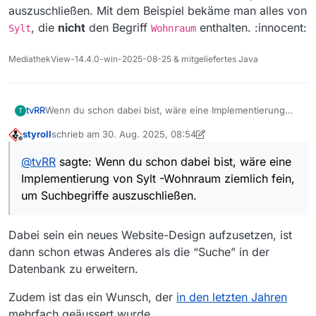
auszuschließen. Mit dem Beispiel bekäme man alles von
, die
nicht
den Begriff
enthalten. :innocent:
Sylt
Wohnraum
MediathekView-14.4.0-win-2025-08-25 & mitgeliefertes Java
tvRR
Wenn du schon dabei bist, wäre eine Implementierung
T
von
Sylt -Wohnraum
ziemlich fein, um Suchbegriffe
styroll
schrieb am
30. Aug. 2025, 08:54
auszuschließen. Mit dem Beispiel bekäme man alles von
zuletzt editiert von styroll
Offline
Sylt
, die
nicht
den Begriff
Wohnraum
enthalten.
@
tvRR
sagte: Wenn du schon dabei bist, wäre eine
:innocent:
Implementierung von Sylt -Wohnraum ziemlich fein,
um Suchbegriffe auszuschließen.
Dabei sein ein neues Website-Design aufzusetzen, ist
dann schon etwas Anderes als die “Suche” in der
Datenbank zu erweitern.
Zudem ist das ein Wunsch, der
in den letzten Jahren
mehrfach geäussert wurde.