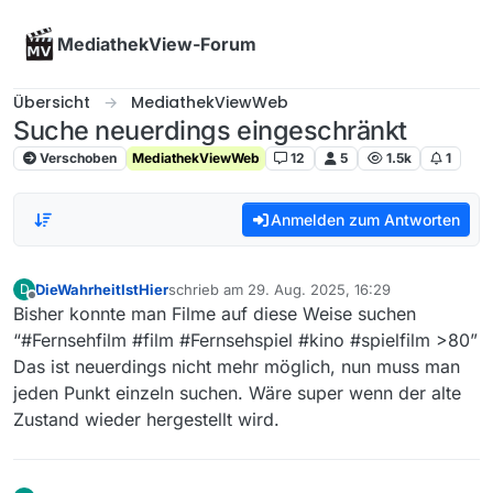
Skip to content
MediathekView-Forum
Übersicht
MediathekViewWeb
Suche neuerdings eingeschränkt
Verschoben
MediathekViewWeb
12
5
1.5k
1
Anmelden zum Antworten
DieWahrheitIstHier
schrieb am
29. Aug. 2025, 16:29
D
zuletzt editiert von
Offline
Bisher konnte man Filme auf diese Weise suchen
“#Fernsehfilm #film #Fernsehspiel #kino #spielfilm >80”
Das ist neuerdings nicht mehr möglich, nun muss man
jeden Punkt einzeln suchen. Wäre super wenn der alte
Zustand wieder hergestellt wird.