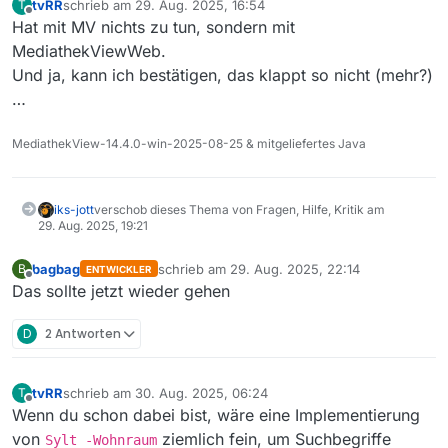
tvRR
schrieb am
29. Aug. 2025, 16:54
T
zuletzt editiert von
Offline
Hat mit MV nichts zu tun, sondern mit
MediathekViewWeb.
Und ja, kann ich bestätigen, das klappt so nicht (mehr?)
…
MediathekView-14.4.0-win-2025-08-25 & mitgeliefertes Java
iks-jott
verschob dieses Thema von Fragen, Hilfe, Kritik am
29. Aug. 2025, 19:21
bagbag
schrieb am
29. Aug. 2025, 22:14
B
ENTWICKLER
zuletzt editiert von
Offline
Das sollte jetzt wieder gehen
D
2 Antworten
tvRR
schrieb am
30. Aug. 2025, 06:24
T
zuletzt editiert von
Offline
Wenn du schon dabei bist, wäre eine Implementierung
von
ziemlich fein, um Suchbegriffe
Sylt -Wohnraum