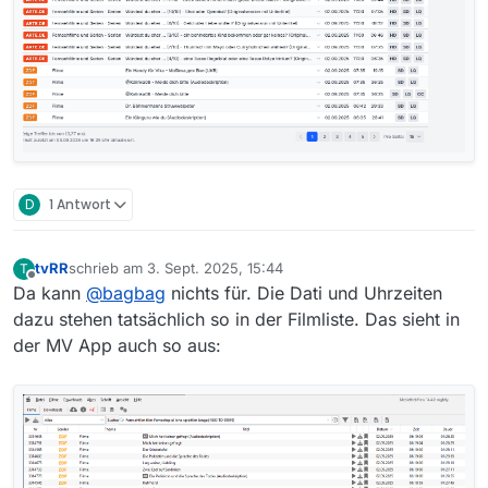
D
1 Antwort
tvRR
schrieb am
3. Sept. 2025, 15:44
T
zuletzt editiert von
Offline
Da kann
@
bagbag
nichts für. Die Dati und Uhrzeiten
dazu stehen tatsächlich so in der Filmliste. Das sieht in
der MV App auch so aus: