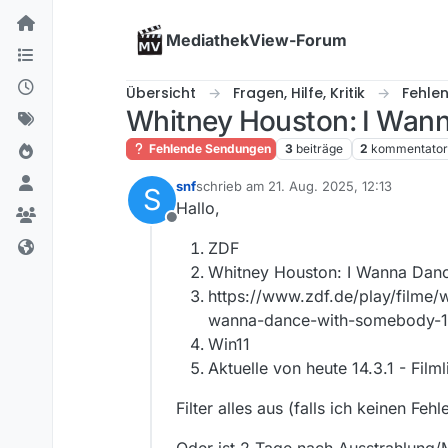
Skip to content
MediathekView-Forum
Übersicht
Fragen, Hilfe, Kritik
Fehle
Whitney Houston: I Wan
Fehlende Sendungen
3
beiträge
2
kommentato
snf
schrieb am
21. Aug. 2025, 12:13
S
zuletzt editiert von
Hallo,
Offline
ZDF
Whitney Houston: I Wanna Dan
https://www.zdf.de/play/filme
wanna-dance-with-somebody-
Win11
Aktuelle von heute 14.3.1 - Filml
Filter alles aus (falls ich keinen F