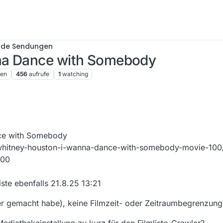
nde Sendungen
na Dance with Somebody
ren
456
aufrufe
1
watching
ce with Somebody
/whitney-houston-i-wanna-dance-with-somebody-movie-100/
100
iste ebenfalls 21.8.25 13:21
ehler gemacht habe), keine Filmzeit- oder Zeitraumbegrenzung