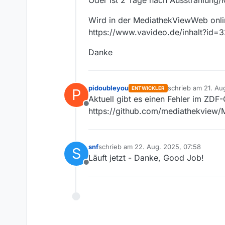
Oder ist 2 Tage nach Ausstrahlung/M
Wird in der MediathekViewWeb onlin
https://www.vavideo.de/inhalt?id=
Danke
pidoubleyou
schrieb am
21. Au
ENTWICKLER
P
zuletzt editiert von
Aktuell gibt es einen Fehler im ZDF-
Offline
https://github.com/mediathekview/
snf
schrieb am
22. Aug. 2025, 07:58
S
zuletzt editiert von
Läuft jetzt - Danke, Good Job!
Offline