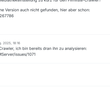
ediathekeinstellung zu kurz für den Filmliste-Crawler?
e Version auch nicht gefunden, hier aber schon:
3267786
g. 2025, 18:16
Crawler, ich bin bereits dran ihn zu analysieren:
MServer/issues/1071