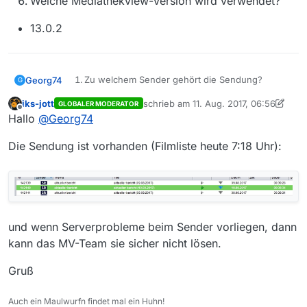
Welche Mediathekview-Version wird verwendet?
13.0.2
Zu welchem Sender gehört die Sendung?
Georg74
G
SR
iks-jott
schrieb am
11. Aug. 2017, 06:56
GLOBALER MODERATOR
Wie heißt die Sendung?
zuletzt editiert von iks-jott
8. Nov. 2017
Offline
Hallo
@
Georg74
aktueller Bericht
Wie heißt die Folge?
Die Sendung ist vorhanden (Filmliste heute 7:18 Uhr):
aktueller bericht (10.08.2017)
Link zu der Sendung in der Mediathek des
oder
Senders
https://www.sr-mediathek.de/index.php?
seite=7&id=53307
http://www.ardmediathek.de/tv/aktueller-
bericht/aktueller-bericht-10-08-2017/SR-
Fernsehen/Video?
Welches Betriebssystem wird verwendet?
und wenn Serverprobleme beim Sender vorliegen, dann
bcastId=743232&documentId=45113822
Windwos 10
kann das MV-Team sie sicher nicht lösen.
Welche Mediathekview-Version wird
verwendet?
13.0.2
Gruß
Auch ein Maulwurfn findet mal ein Huhn!