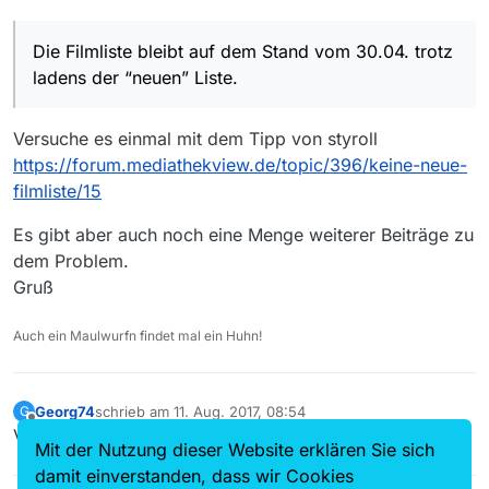
Die Filmliste bleibt auf dem Stand vom 30.04. trotz
ladens der “neuen” Liste.
Versuche es einmal mit dem Tipp von styroll
https://forum.mediathekview.de/topic/396/keine-neue-
filmliste/15
Es gibt aber auch noch eine Menge weiterer Beiträge zu
dem Problem.
Gruß
Auch ein Maulwurfn findet mal ein Huhn!
Georg74
schrieb am
11. Aug. 2017, 08:54
G
zuletzt editiert von
Offline
Vielen Dank. Ist gelöst.
Mit der Nutzung dieser Website erklären Sie sich
damit einverstanden, dass wir Cookies