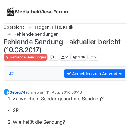
Skip to content
MediathekView-Forum
Übersicht
Fragen, Hilfe, Kritik
Fehlende Sendungen
Fehlende Sendung - aktueller bericht
(10.08.2017)
Fehlende Sendungen
5
2
1.3k
2
Anmelden zum Antworten
Georg74
schrieb am
11. Aug. 2017, 06:46
G
zuletzt editiert von
Offline
Zu welchem Sender gehört die Sendung?
SR
Wie heißt die Sendung?