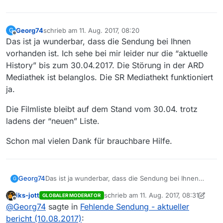
Georg74
schrieb am
11. Aug. 2017, 08:20
G
zuletzt editiert von
Offline
Das ist ja wunderbar, dass die Sendung bei Ihnen
vorhanden ist. Ich sehe bei mir leider nur die “aktuelle
History” bis zum 30.04.2017. Die Störung in der ARD
Mediathek ist belanglos. Die SR Mediathekt funktioniert
ja.
Die Filmliste bleibt auf dem Stand vom 30.04. trotz
ladens der “neuen” Liste.
Schon mal vielen Dank für brauchbare Hilfe.
Das ist ja wunderbar, dass die Sendung bei Ihnen
Georg74
G
vorhanden ist. Ich sehe bei mir leider nur die
iks-jott
schrieb am
11. Aug. 2017, 08:31
GLOBALER MODERATOR
“aktuelle History” bis zum 30.04.2017. Die Störung in
Die Filmliste bleibt auf dem Stand vom 30.04. trotz
zuletzt editiert von iks-jott
8. Nov. 2017
Offline
@
Georg74
sagte in
Fehlende Sendung - aktueller
der ARD Mediathek ist belanglos. Die SR Mediathekt
ladens der “neuen” Liste.
funktioniert ja.
Schon mal vielen Dank für brauchbare Hilfe.
bericht (10.08.2017)
: