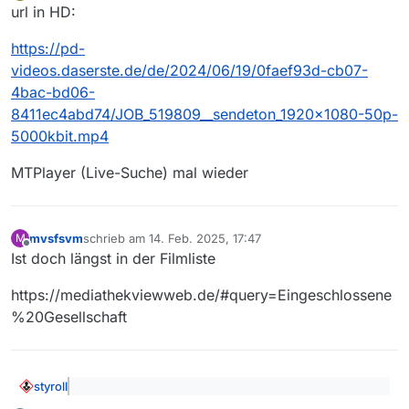
Offline
url in HD:
https://pd-
videos.daserste.de/de/2024/06/19/0faef93d-cb07-
4bac-bd06-
8411ec4abd74/JOB_519809__sendeton_1920x1080-50p-
5000kbit.mp4
MTPlayer (Live-Suche) mal wieder
mvsfsvm
schrieb am
14. Feb. 2025, 17:47
M
zuletzt editiert von
Offline
Ist doch längst in der Filmliste
https://mediathekviewweb.de/#query=Eingeschlossene
%20Gesellschaft
styroll
@
SPMan
sagte:
Eingeschlossene Gesellschaft
: