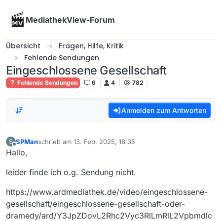
Skip to content
MediathekView-Forum
Übersicht
Fragen, Hilfe, Kritik
Fehlende Sendungen
Eingeschlossene Gesellschaft
Fehlende Sendungen
6
4
782
Anmelden zum Antworten
SPMan
schrieb am
13. Feb. 2025, 18:35
S
zuletzt editiert von
Offline
Hallo,
leider finde ich o.g. Sendung nicht.
https://www.ardmediathek.de/video/eingeschlossene-
gesellschaft/eingeschlossene-gesellschaft-oder-
dramedy/ard/Y3JpZDovL2Rhc2Vyc3RlLmRlL2Vpbmdlc