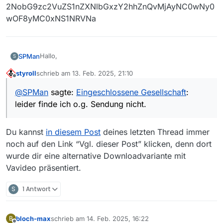
2NobG9zc2VuZS1nZXNlbGxzY2hhZnQvMjAyNC0wNy0
wOF8yMC0xNS1NRVNa
Hallo,
SPMan
S
styroll
schrieb am
13. Feb. 2025, 21:10
leider finde ich o.g. Sendung nicht.
zuletzt editiert von
Offline
@
SPMan
sagte:
Eingeschlossene Gesellschaft
:
https://www.ardmediathek.de/video/eingeschlossene-
leider finde ich o.g. Sendung nicht.
gesellschaft/eingeschlossene-gesellschaft-oder-
dramedy/ard/Y3JpZDovL2Rhc2Vyc3RlLmRlL2Vpbmdlc2
NobG9zc2VuZS1nZXNlbGxzY2hhZnQvMjAyNC0wNy0w
Du kannst
in diesem Post
deines letzten Thread immer
OF8yMC0xNS1NRVNa
noch auf den Link “Vgl. dieser Post” klicken, denn dort
wurde dir eine alternative Downloadvariante mit
Vavideo präsentiert.
S
1 Antwort
bloch-max
schrieb am
14. Feb. 2025, 16:22
B
zuletzt editiert von