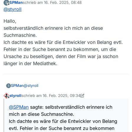
SPMan
schrieb am
16. Feb. 2025, 08:48
S
leider finde ich o.g. Sendung nicht.
zuletzt editiert von
Offline
Du kannst
in diesem Post
deines letzten Thread immer
@
styroll
noch auf den Link “Vgl. dieser Post” klicken, denn dort
wurde dir eine alternative Downloadvariante mit Vavideo
Hallo,
präsentiert.
selbstverständlich erinnere ich mich an diese
Suchmaschine.
Ich dachte es wäre für die Entwickler von Belang evtl.
Fehler in der Suche benannt zu bekommen, um die
Ursache zu beseitigen, denn der Film war ja sschon
länger in der Mediathek.
@
styroll
SPMan
S
styroll
schrieb am
16. Feb. 2025, 09:34
Hallo,
zuletzt editiert von styroll
Offline
selbstverständlich erinnere ich mich an diese
@
SPMan
sagte: selbstverständlich erinnere ich
Suchmaschine.
mich an diese Suchmaschine.
Ich dachte es wäre für die Entwickler von Belang evtl.
Fehler in der Suche benannt zu bekommen, um die
Ich dachte es wäre für die Entwickler von Belang
Ursache zu beseitigen, denn der Film war ja sschon
evtl. Fehler in der Suche benannt zu bekommen
länger in der Mediathek.