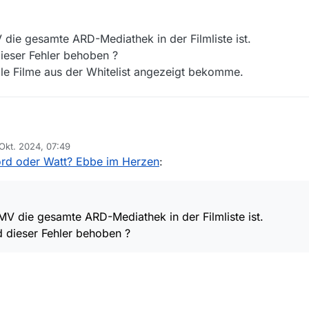
die gesamte ARD-Mediathek in der Filmliste ist.
ieser Fehler behoben ?
lle Filme aus der Whitelist angezeigt bekomme.
s MV die gesamte ARD-Mediathek in der Filmliste ist.
 Okt. 2024, 07:49
ird dieser Fehler behoben ?
 von
ord oder Watt? Ebbe im Herzen
:
ehr alle Filme aus der Whitelist angezeigt bekomme.
V die gesamte ARD-Mediathek in der Filmliste ist.
 dieser Fehler behoben ?