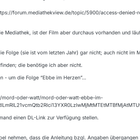
(https://forum.mediathekview.de/topic/5900/access-denied
 Mediathek, ist der Film aber durchaus vorhanden und läuf
e Folge (sie ist vom letzten Jahr) gar nicht; auch nicht i
finden; die benötige ich aber nicht.
en - um die Folge “Ebbe im Herzen”…
o/mord-oder-watt/mord-oder-watt-ebbe-im-
RlLmRlL21vcmQtb2Rlci13YXR0LzIwMjMtMTEtMTBfMjAtMTU
mand einen DL-Link zur Verfügung stellen.
übel nehmen, dass die Anleitung bzgl. Angaben übergangen 