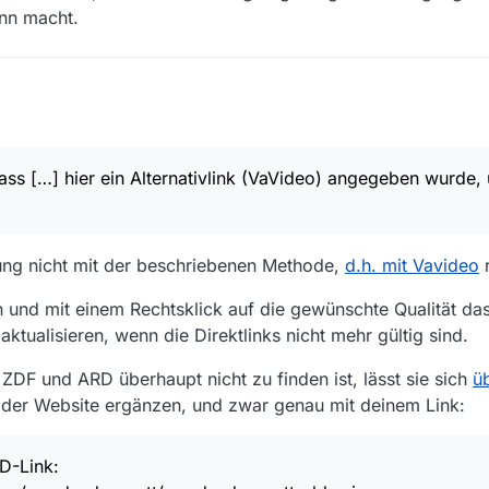
inn macht.
elfilm-Serie die zweite Folge.
ass […] hier ein Alternativlink (VaVideo) angegeben wurde
 Anleitung zum Melden einer fehlenden Sendung “ausheble”, aber ich erzä
D” nichts neues.
leme mit der ARD gibt und hier ein Alternativlink (VaVideo) angegeben 
nn.
ng nicht mit der beschriebenen Methode,
d.h. mit Vavideo
r
scheinend “Mord oder Watt” selbst nach Anklicken der Episode (Ebbe i
wenn man die Folge findet, bekommt man über den DL-Link eine Fehlerm
 und mit einem Rechtsklick auf die gewünschte Qualität da
e hier (https://forum.mediathekview.de/topic/5900/access-denied-resp
D in die Mediathek, ist der Film aber durchaus vorhanden und läuft der
ktualisieren, wenn die Direktlinks nicht mehr gültig sind.
e ich die Folge (sie ist vom letzten Jahr) gar nicht; auch nicht im Med
ZDF und ARD überhaupt nicht zu finden ist, lässt sie sich
ü
tjes” zu finden; die benötige ich aber nicht.
 der Website ergänzen, und zwar genau mit deinem Link:
eschrieben - um die Folge “Ebbe im Herzen”…
D-Link: