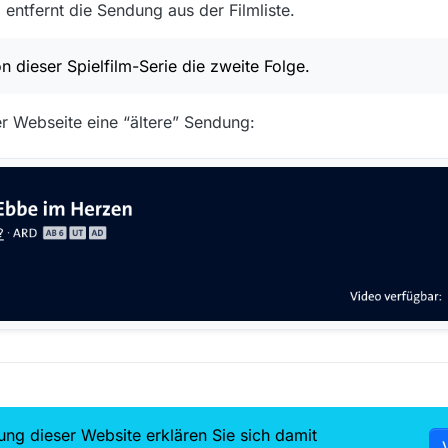
d entfernt die Sendung aus der Filmliste.
on dieser Spielfilm-Serie die zweite Folge.
r Webseite eine “ältere” Sendung:
ung dieser Website erklären Sie sich damit
7.5k
6.8k