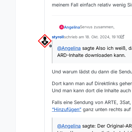
meinem Fall einfach relativ wenig S
Servus zusammen,
Angelina
A
styroll
schrieb am
18. Okt. 2024, 19:10
heute läuft ja von dieser Spi
zuletzt editiert von styroll
@
Angelina
sagte Also ich weiß, d
Offline
Ich weiß, dass ich jetzt die
ARD-Inhalte downloaden kann.
Problematik “Download - AR
Also ich weiß, dass es Prob
ARD-Inhalte downloaden ka
Und warum lädst du dann die Sendu
Mal ganz davon ab, dass an
Ergebnisse findet… selbst 
Dort kann man auf Direktlinks gehen
Es geht mir da genauso, wi
Geht man über die HP von AR
ard/3) bereits angegeben.
Und man kann dort die Inhalte auch a
Über den Mediathekview find
Falls eine Sendung von ARTE, 3Sat, 
Es ist nur die “Für immer Ma
“Hinzufügen”
ganz unten rechts auf
Es geht also - wie schon g
@
Angelina
sagte: Der Original-AR
Der Original-ARD-Link: