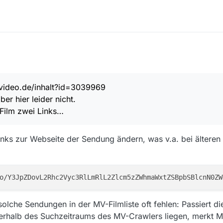
meldung bekomme…
video.de/inhalt?id=3039969
alt?id=3039969
ber hier leider nicht.
will aber hier leider nicht.
 dem Film zwei Links…
 Film zwei Links…
k klappt es :+1: :blush:
nks zur Webseite der Sendung ändern, was v.a. bei älteren
solche Sendungen in der MV-Filmliste oft fehlen: Passiert d
rhalb des Suchzeitraums des MV-Crawlers liegen, merkt M