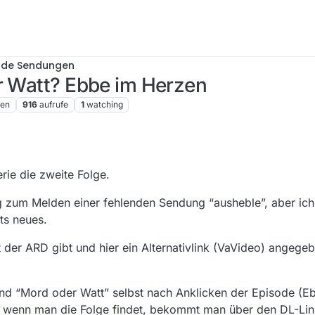
nde Sendungen
r Watt? Ebbe im Herzen
ren
916
aufrufe
1
watching
erie die zweite Folge.
ung zum Melden einer fehlenden Sendung “ausheble”, aber ich 
ts neues.
 der ARD gibt und hier ein Alternativlink (VaVideo) angege
nd “Mord oder Watt” selbst nach Anklicken der Episode (E
t wenn man die Folge findet, bekommt man über den DL-Lin