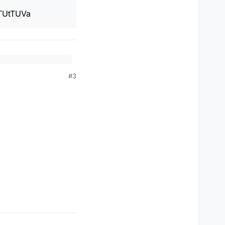
TUtTUVa
e, die in meinem Fall
den man ARD-Inhalte
#3
speichern.
 Button “Hinzufügen”