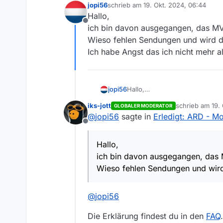
jopi56
schrieb am
19. Okt. 2024, 06:44
zuletzt editiert von
Hallo,
Offline
ich bin davon ausgegangen, das MV 
Wieso fehlen Sendungen und wird d
Ich habe Angst das ich nicht mehr a
jopi56
Hallo,
ich bin davon ausgegangen, da
iks-jott
schrieb am
19.
GLOBALER MODERATOR
Wieso fehlen Sendungen und w
zuletzt editiert
@
jopi56
sagte in
Erledigt: ARD - M
Ich habe Angst das ich nicht m
Offline
Hallo,
ich bin davon ausgegangen, das M
Wieso fehlen Sendungen und wird
@
jopi56
Die Erklärung findest du in den
FAQ
.