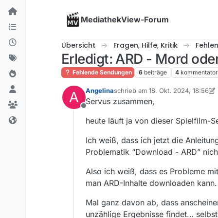
Skip to content
MediathekView-Forum
Übersicht
Fragen, Hilfe, Kritik
Fehle
Erledigt: ARD - Mord ode
Fehlende Sendungen
6
beiträge
4
kommentato
Angelina
schrieb am
18. Okt. 2024, 18:56
A
zuletzt editiert von Angelina
Servus zusammen,
Offline
heute läuft ja von dieser Spielfilm-S
Ich weiß, dass ich jetzt die Anleit
Problematik “Download - ARD” nich
Also ich weiß, dass es Probleme mit
man ARD-Inhalte downloaden kann.
Mal ganz davon ab, dass anscheine
unzählige Ergebnisse findet… selbs