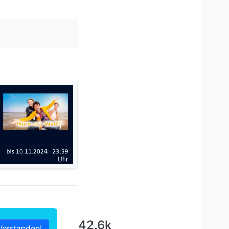
42.6k
Verstanden!