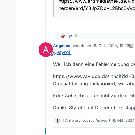
https://www.ardmediathek.de/vi
https://www.ardmediathek.
herzen/ard/Y3JpZDovL2Rhc2Vy
herzen/ard/Y3JpZDovL2Rh
Meine Frage wäre: Kann mir 
Wäre super.
Herzlichen Dank … und bitte
einfach relativ wenig Sinn m
styroll
@
Angelina
sagte Also ich w
Angelina
schrieb am
18. Okt. 2024, 19:23
downloaden kann.
A
zuletzt editiert von Angelina
Und warum lädst du dann die 
@
styroll
Offline
Dort kann man auf Direktlinks 
Weil ich dann eine Fehlermeldung
Und man kann dort die Inhalte a
Falls eine Sendung von ARTE, 3
https://www.vavideo.de/inhalt?id
ganz unten rechts auf der Web
Das hat bislang funktioniert, will abe
@
Angelina
sagte: Der Origi
Edit: Ach schau… es gibt zu dem Fi
https://www.ardmediathek.
herzen/ard/Y3JpZDovL2Rh
Danke Styroll; mit Deinem Link klapp
1 Antwort
Letzte Antwort
19. Okt. 2024