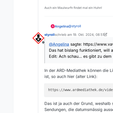
Auch ein Maulwurfn findet mal ein Huhn!
@
styroll
Angelina
A
styroll
schrieb am
19. Okt. 2024, 08:51
Weil ich dann eine Fehler
zuletzt editiert von styroll
@
Angelina
sagte: https://www.va
Offline
https://www.vavideo.de/inh
Das hat bislang funktioniert, will a
Das hat bislang funktioniert, 
Edit: Ach schau… es gibt zu
Edit: Ach schau… es gibt zu dem
Danke Styroll; mit Deinem Lin
In der ARD-Mediathek können die Li
ist, so auch hier (alter Link):
Das ist ja auch der Grund, weshalb 
Sendungen, die datumsmässig ausse