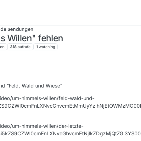
nde Sendungen
 Willen" fehlen
ren
318
aufrufe
1
watching
und “Feld, Wald und Wiese”
ideo/um-himmels-willen/feld-wald-und-
5kZS9CZWl0cmFnLXNvcGhvcmEtMmUyYzlhNjEtOWMzMC00
ideo/um-himmels-willen/der-letzte-
kci5kZS9CZWl0cmFnLXNvcGhvcmEtNjlkZDgzMjQtZGI3YS0