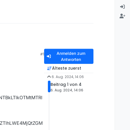
Anmelden zum
#1
Antworten
Älteste zuerst
6. Aug. 2024, 14:06
Beitrag 1 von 4
6. Aug. 2024, 14:06
NTBkLTlkOTMtMTRl
0ZTlhLWE4MjQtZGM