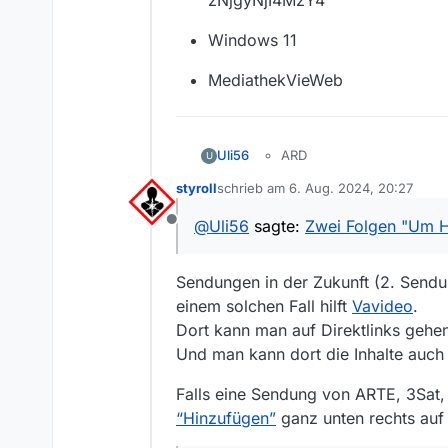
zNjgyNjI4MzY4
Windows 11
MediathekVieWeb
Uli56
ARD
U
styroll
schrieb am
6. Aug. 2024, 20:27
“Um Himmels Willen”
zuletzt editiert von
Folgen “Der letzte Strohh
@
Uli56
sagte:
Zwei Folgen "Um H
Offline
https://www.ardmediathek
wiese/one/Y3JpZDovL3
Sendungen in der Zukunft (2. Sendu
M2M3
einem solchen Fall hilft
Vavideo
.
https://www.ardmediathek.
Dort kann man auf Direktlinks gehen
strohhalm/one/Y3JpZDov
Und man kann dort die Inhalte auch a
Y4
Windows 11
Falls eine Sendung von ARTE, 3Sat, 
“Hinzufügen”
ganz unten rechts auf 
MediathekVieWeb