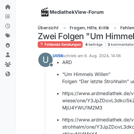
Skip to content
MediathekView-Forum
Übersicht
Fragen, Hilfe, Kritik
Fehle
Zwei Folgen "Um Himmels
Fehlende Sendungen
4
beiträge
3
kommentato
Uli56
schrieb am
6. Aug. 2024, 14:06
U
zuletzt editiert von
ARD
Offline
“Um Himmels Willen”
Folgen “Der letzte Strohhalm” 
https://www.ardmediathek.de/v
wiese/one/Y3JpZDovL3dkci
MjU4YWU1M2M3
https://www.ardmediathek.de/v
strohhalm/one/Y3JpZDovL3d