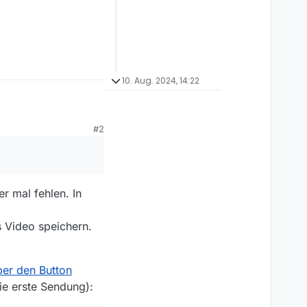
10. Aug. 2024, 14:22
#2
kOTMtMTRlMjU4YWU1
r mal fehlen. In
s Video speichern.
4MjQtZGMzNjgyNjI4Mz
ber den Button
ie erste Sendung):