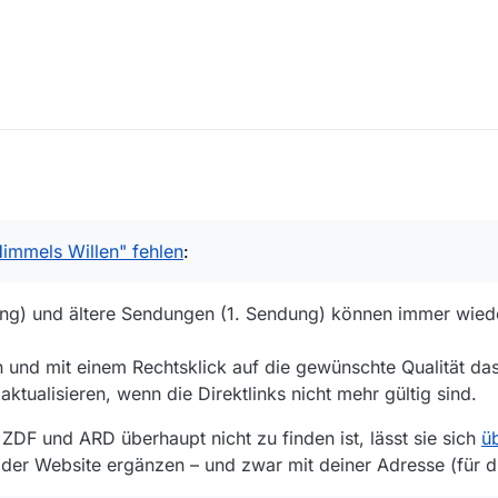
alm” und “Feld, Wald und Wiese”
immels Willen" fehlen
:
.de/video/um-himmels-willen/feld-wald-und-
dkci5kZS9CZWl0cmFnLXNvcGhvcmEtMmUyYzlhNjEtOWMzMC00NTBkLTl
ng) und ältere Sendungen (1. Sendung) können immer wiede
de/video/um-himmels-willen/der-letzte-
 und mit einem Rechtsklick auf die gewünschte Qualität da
L3dkci5kZS9CZWl0cmFnLXNvcGhvcmEtNjlkZDgzMjQtZGI3YS00ZTlhLWE
ktualisieren, wenn die Direktlinks nicht mehr gültig sind.
ZDF und ARD überhaupt nicht zu finden ist, lässt sie sich
ü
der Website ergänzen – und zwar mit deiner Adresse (für d