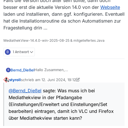
Falls die Version doch älter sein sollte, dann doch
besser erst die aktuelle Version 14.0 von der
Webseite
laden und installieren, dann ggf. konfigurieren. Eventuell
hat die Installationsroutine da schon Automatismen zur
Fragestellung drin …
MediathekView-14.4.0-win-2025-08-25 & mitgeliefertes Java
B
1 Antwort
Hallo Zusammen,
Bernd_Dießel
B
Mediathekview nutzte ich schon seit Jahren
styroll
schrieb am
12. Juni 2024, 19:12
unter Windows 10. Nun habe ich meine PC auf
Und nun komme ich zu meiner Frage: Was muss
zuletzt editiert von styroll
6. Dez. 2024, 21:24
Offline
Linux Mint 21.3 Cinnamon (amd64) umgestellt, da
ich bei Mediathekview in der Pfadangabe
@
Bernd_Dießel
sagte: Was muss ich bei
die Hardware nicht Win 11 fähig ist. Froh war ich,
(Einstellungen/Erweitert und Einstellungen/Set
Mediathekview in der Pfadangabe
dass Mediathekview auch bei Linux in der
bearbeiten) eintragen, damit ich VLC und Firefox
Anwendungsverwaltung vorhanden ist. Habe ich
über Mediathekview starten kann? Z.B. um ein
(Einstellungen/Erweitert und Einstellungen/Set
gleich installiert. Ferner nutze ich Firefox und
Stream gleich zu sehen oder einen
bearbeiten) eintragen, damit ich VLC und Firefox
VLC. Alle 3 Programme funktionieren für sich
downgeloadeten Film anzusehen.
über Mediathekview starten kann?
einzeln einwandfrei.