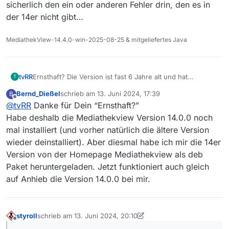
sicherlich den ein oder anderen Fehler drin, den es in
der 14er nicht gibt…
MediathekView-14.4.0-win-2025-08-25 & mitgeliefertes Java
tvRR
Ernsthaft? Die Version ist fast 6 Jahre alt und hat
T
sicherlich den ein oder anderen Fehler drin, den es in der
Bernd_Dießel
schrieb am
13. Juni 2024, 17:39
B
14er nicht gibt…
zuletzt editiert von
Offline
@
tvRR
Danke für Dein “Ernsthaft?”
Habe deshalb die Mediathekview Version 14.0.0 noch
mal installiert (und vorher natürlich die ältere Version
wieder deinstalliert). Aber diesmal habe ich mir die 14er
Version von der Homepage Mediathekview als deb
Paket heruntergeladen. Jetzt funktioniert auch gleich
auf Anhieb die Version 14.0.0 bei mir.
styroll
schrieb am
13. Juni 2024, 20:10
zuletzt editiert von styroll
Offline