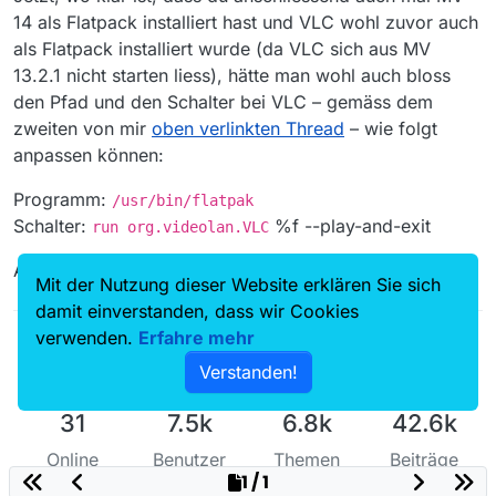
14 als Flatpack installiert hast und VLC wohl zuvor auch
als Flatpack installiert wurde (da VLC sich aus MV
13.2.1 nicht starten liess), hätte man wohl auch bloss
den Pfad und den Schalter bei VLC – gemäss dem
zweiten von mir
oben verlinkten Thread
– wie folgt
anpassen können:
Programm:
/usr/bin/flatpak
Schalter:
%f --play-and-exit
run org.videolan.VLC
Aber schön, dass MV bei dir jetzt läuft.
Mit der Nutzung dieser Website erklären Sie sich
damit einverstanden, dass wir Cookies
verwenden.
Erfahre mehr
Verstanden!
31
7.5k
6.8k
42.6k
Online
Benutzer
Themen
Beiträge
1 / 1