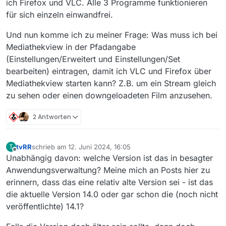
ich Firefox und VLC. Alle 3 Programme funktionieren
für sich einzeln einwandfrei.
Und nun komme ich zu meiner Frage: Was muss ich bei
Mediathekview in der Pfadangabe
(Einstellungen/Erweitert und Einstellungen/Set
bearbeiten) eintragen, damit ich VLC und Firefox über
Mediathekview starten kann? Z.B. um ein Stream gleich
zu sehen oder einen downgeloadeten Film anzusehen.
2 Antworten
tvRR
schrieb am
12. Juni 2024, 16:05
T
zuletzt editiert von
Offline
Unabhängig davon: welche Version ist das in besagter
Anwendungsverwaltung? Meine mich an Posts hier zu
erinnern, dass das eine relativ alte Version sei - ist das
die aktuelle Version 14.0 oder gar schon die (noch nicht
veröffentlichte) 14.1?