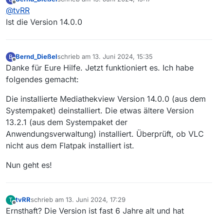
erinnern, dass das eine relativ alte Version sei - ist das
Falls die Version doch älter sein sollte, dann doch besser
zuletzt editiert von
Offline
@
tvRR
die aktuelle Version 14.0 oder gar schon die (noch nicht
erst die aktuelle Version 14.0 von der
Webseite
laden und
veröffentlichte) 14.1?
installieren, dann ggf. konfigurieren. Eventuell hat die
Ist die Version 14.0.0
Installationsroutine da schon Automatismen zur
Fragestellung drin …
Bernd_Dießel
schrieb am
13. Juni 2024, 15:35
B
zuletzt editiert von
Offline
Danke für Eure Hilfe. Jetzt funktioniert es. Ich habe
folgendes gemacht:
Die installierte Mediathekview Version 14.0.0 (aus dem
Systempaket) deinstalliert. Die etwas ältere Version
13.2.1 (aus dem Systempaket der
Anwendungsverwaltung) installiert. Überprüft, ob VLC
nicht aus dem Flatpak installiert ist.
Nun geht es!
tvRR
schrieb am
13. Juni 2024, 17:29
T
zuletzt editiert von
Offline
Ernsthaft? Die Version ist fast 6 Jahre alt und hat