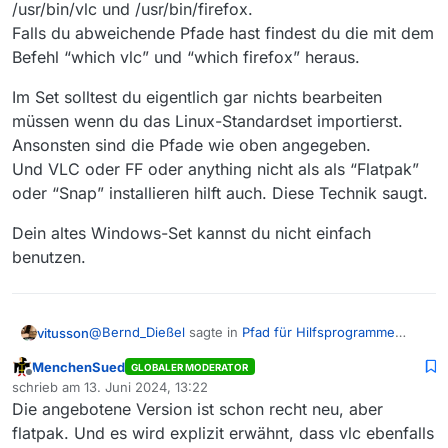
/usr/bin/vlc und /usr/bin/firefox.
Falls du abweichende Pfade hast findest du die mit dem
Befehl “which vlc” und “which firefox” heraus.
Im Set solltest du eigentlich gar nichts bearbeiten
müssen wenn du das Linux-Standardset importierst.
Ansonsten sind die Pfade wie oben angegeben.
Und VLC oder FF oder anything nicht als als “Flatpak”
oder “Snap” installieren hilft auch. Diese Technik saugt.
Dein altes Windows-Set kannst du nicht einfach
benutzen.
@
Bernd_Dießel
sagte in
Pfad für Hilfsprogramme
vitusson
eintragen
:
MenchenSued
GLOBALER MODERATOR
Offline
Und nun komme ich zu meiner Frage: Was muss
schrieb am
13. Juni 2024, 13:22
zuletzt editiert von
ich bei Mediathekview in der Pfadangabe
Die angebotene Version ist schon recht neu, aber
Einstellungen/Erweitert
(Einstellungen/Erweitert und Einstellungen/Set
flatpak. Und es wird explizit erwähnt, dass vlc ebenfalls
/usr/bin/vlc und /usr/bin/firefox.
bearbeiten) eintragen, damit ich VLC und Firefox