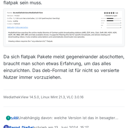
flatpak sein muss.
Falls du abweichende Pfade hast findest du die mit
Im Set solltest du eigentlich gar nichts bearbeiten
über Mediathekview starten kann? Z.B. um ein
dem Befehl “which vlc” und “which firefox” heraus.
müssen wenn du das Linux-Standardset importierst.
Stream gleich zu sehen oder einen
Ansonsten sind die Pfade wie oben angegeben.
Dein altes Windows-Set kannst du nicht einfach
downgeloadeten Film anzusehen.
Und VLC oder FF oder anything nicht als als “Flatpak”
benutzen.
oder “Snap” installieren hilft auch. Diese Technik
saugt.
Da sich flatpak Pakete meist gegeneinander abschotten,
braucht man schon etwas Erfahrung, um das alles
einzurichten. Das deb-Format ist für nicht so versierte
Nutzer immer vorzuziehen.
MediathekView 14.5.0, Linux Mint 21.3, VLC 3.0.16
Unabhängig davon: welche Version ist das in besagter
tvRR
T
Anwendungsverwaltung? Meine mich an Posts hier zu
Bernd_Dießel
schrieb am
13. Juni 2024, 15:17
B