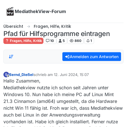
Skip to content
MediathekView-Forum
Übersicht
Fragen, Hilfe, Kritik
Pfad für Hilfsprogramme eintragen
Fragen, Hilfe, Kritik
10
5
860
1
Anmelden zum Antworten
Bernd_Dießel
schrieb am
12. Juni 2024, 15:07
B
zuletzt editiert von
Offline
Hallo Zusammen,
Mediathekview nutzte ich schon seit Jahren unter
Windows 10. Nun habe ich meine PC auf Linux Mint
21.3 Cinnamon (amd64) umgestellt, da die Hardware
nicht Win 11 fähig ist. Froh war ich, dass Mediathekview
auch bei Linux in der Anwendungsverwaltung
vorhanden ist. Habe ich gleich installiert. Ferner nutze