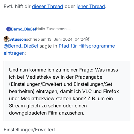
Evtl. hilft dir
dieser Thread
oder
jener Thread
.
Hallo Zusammen,
Bernd_Dießel
B
Mediathekview nutzte ich schon seit Jahren
vitusson
schrieb am
13. Juni 2024, 04:24
unter Windows 10. Nun habe ich meine PC auf
Und nun komme ich zu meiner Frage: Was muss
zuletzt editiert von vitusson
Offline
@
Bernd_Dießel
sagte in
Pfad für Hilfsprogramme
Linux Mint 21.3 Cinnamon (amd64) umgestellt, da
ich bei Mediathekview in der Pfadangabe
die Hardware nicht Win 11 fähig ist. Froh war ich,
(Einstellungen/Erweitert und Einstellungen/Set
eintragen
:
dass Mediathekview auch bei Linux in der
bearbeiten) eintragen, damit ich VLC und Firefox
Anwendungsverwaltung vorhanden ist. Habe ich
über Mediathekview starten kann? Z.B. um ein
gleich installiert. Ferner nutze ich Firefox und
Stream gleich zu sehen oder einen
Und nun komme ich zu meiner Frage: Was muss
VLC. Alle 3 Programme funktionieren für sich
downgeloadeten Film anzusehen.
ich bei Mediathekview in der Pfadangabe
einzeln einwandfrei.
(Einstellungen/Erweitert und Einstellungen/Set
bearbeiten) eintragen, damit ich VLC und Firefox
über Mediathekview starten kann? Z.B. um ein
Stream gleich zu sehen oder einen
downgeloadeten Film anzusehen.
Einstellungen/Erweitert