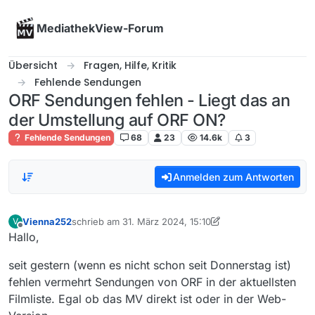
Skip to content
MediathekView-Forum
Übersicht
Fragen, Hilfe, Kritik
Fehlende Sendungen
ORF Sendungen fehlen - Liegt das an
der Umstellung auf ORF ON?
Fehlende Sendungen
68
23
14.6k
3
Anmelden zum Antworten
Vienna252
schrieb am
31. März 2024, 15:10
V
zuletzt editiert von iks-jott
4. Apr. 2024, 12:57
Offline
Hallo,
seit gestern (wenn es nicht schon seit Donnerstag ist)
fehlen vermehrt Sendungen von ORF in der aktuellsten
Filmliste. Egal ob das MV direkt ist oder in der Web-