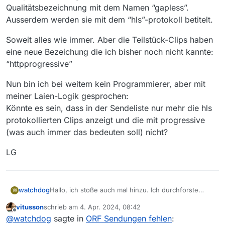
Qualitätsbezeichnung mit dem Namen “gapless”.
Ausserdem werden sie mit dem “hls”-protokoll betitelt.
Soweit alles wie immer. Aber die Teilstück-Clips haben
eine neue Bezeichung die ich bisher noch nicht kannte:
“httpprogressive”
Nun bin ich bei weitem kein Programmierer, aber mit
meiner Laien-Logik gesprochen:
Könnte es sein, dass in der Sendeliste nur mehr die hls
protokollierten Clips anzeigt und die mit progressive
(was auch immer das bedeuten soll) nicht?
LG
Hallo, ich stoße auch mal hinzu. Ich durchforste
watchdog
W
mehrmals Wöchentlich den ORF via Mediathekview
vitusson
schrieb am
4. Apr. 2024, 08:42
und auch mir ist aufgefallen, dass plötzlich die
Was weiterhin in der Senderlsite auftaucht sind wie
zuletzt editiert von
Offline
@
watchdog
sagte in
ORF Sendungen fehlen
:
Sendeliste leergeräumt scheint.
schon richtig bemerkt Komplette Sendungen. (zB