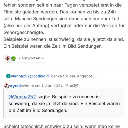
fehlen sondern seit ein paar Tagen verspätet erst in die
Filmliste geladen werden. Das können zu bis zu 24h
sein. Manche Sendungen sind dann auch nur zum Teil
(also nur der Anfang) verfügbar oder nur die Version für
Gehörgeschädigte.
Beispiele zu nennen ist schwierig, da sie ja jetzt da sind.
Ein Beispiel wären die Zeit im Bild Sendungen.
2 Antworten
Vienna252
@
codingPF
danke für das Angebot.
V
Mir ist jetzt aufgefallen, dass Sendungen nicht
styroll
schrieb am
1. Apr. 2024, 15:40
direkt fehlen sondern seit ein paar Tagen verspätet
zuletzt editiert von styroll
4. Jan. 2024, 17:43
Offline
erst in die Filmliste geladen werden. Das können zu
@
Vienna252
sagte: Beispiele zu nennen ist
bis zu 24h sein. Manche Sendungen sind dann
schwierig, da sie ja jetzt da sind. Ein Beispiel wären
auch nur zum Teil (also nur der Anfang) verfügbar
oder nur die Version für Gehörgeschädigte.
die Zeit im Bild Sendungen.
Beispiele zu nennen ist schwierig, da sie ja jetzt da
sind. Ein Beispiel wären die Zeit im Bild
Sendungen.
Scheint tatsächlich schwierig zu sein, wenn man keine