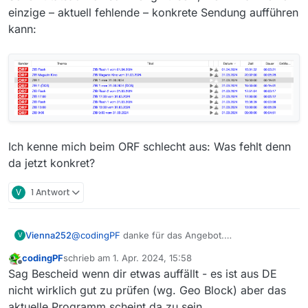
einzige – aktuell fehlende – konkrete Sendung aufführen
kann:
Ich kenne mich beim ORF schlecht aus: Was fehlt denn
da jetzt konkret?
V
1 Antwort
Vienna252
@
codingPF
danke für das Angebot.
V
Mir ist jetzt aufgefallen, dass Sendungen nicht
codingPF
schrieb am
1. Apr. 2024, 15:58
direkt fehlen sondern seit ein paar Tagen verspätet
zuletzt editiert von
Offline
Sag Bescheid wenn dir etwas auffällt - es ist aus DE
erst in die Filmliste geladen werden. Das können zu
bis zu 24h sein. Manche Sendungen sind dann
nicht wirklich gut zu prüfen (wg. Geo Block) aber das
auch nur zum Teil (also nur der Anfang) verfügbar
aktuelle Programm scheint da zu sein…