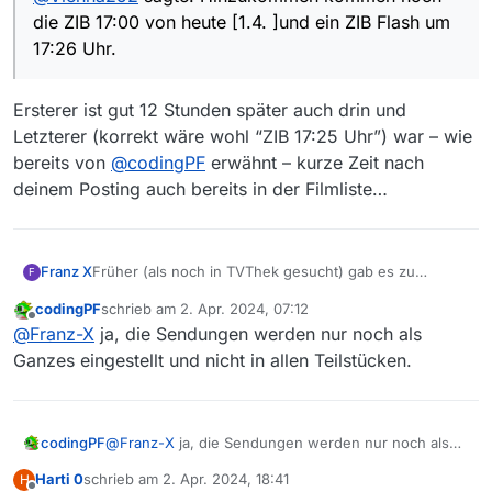
fehlt denn da jetzt konkret?
die ZIB 17:00 von heute [1.4. ]und ein ZIB Flash um
17:26 Uhr.
Ersterer ist gut 12 Stunden später auch drin und
Letzterer (korrekt wäre wohl “ZIB 17:25 Uhr”) war – wie
bereits von
@
codingPF
erwähnt – kurze Zeit nach
deinem Posting auch bereits in der Filmliste…
Früher (als noch in TVThek gesucht) gab es zu
Franz X
F
Sendung wie Bürgeranwalt, >Was gibt es neues<,
codingPF
schrieb am
2. Apr. 2024, 07:12
>Verstehen sie Spaß< nicht nur die ganze Sendung,
Wie bei Abbildung [von MediathekViewWeb] zur >Was
zuletzt editiert von
Offline
@
Franz-X
ja, die Sendungen werden nur noch als
sondern auch einzelne Abschnitte.
gibt es neues< zu sehen:
Für 30.03.24 nur ganze Sendung.
Ganzes eingestellt und nicht in allen Teilstücken.
Für 28.03.24 und früher auch die Abschnitte.
codingPF
@
Franz-X
ja, die Sendungen werden nur noch als
Ganzes eingestellt und nicht in allen Teilstücken.
Harti 0
schrieb am
2. Apr. 2024, 18:41
H
zuletzt editiert von