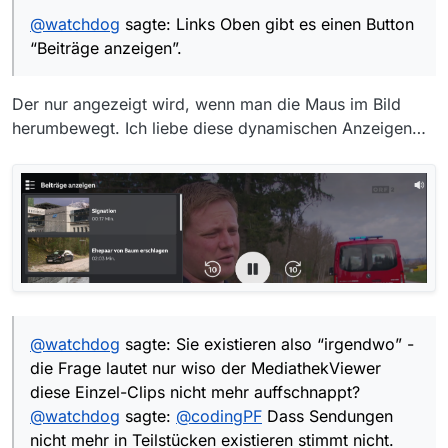
alle Einzelclips auf.
@
watchdog
sagte: Links Oben gibt es einen Button
“Beiträge anzeigen”.
Der nur angezeigt wird, wenn man die Maus im Bild
herumbewegt. Ich liebe diese dynamischen Anzeigen…
Ausserdem müsste es dem MediathekViewer ja egal
sein, weil der seine Senderliste ja vom einem Server
bezieht. Und ob ORF ON oder ORFTVTHEK es
Sie existieren also “irgendwo” - die Frage lautet nur
dürfte der selbe Server sein.
wiso der MediathekViewer diese Einzel-Clips nicht
mehr auffschnappt?
@
watchdog
sagte: Sie existieren also “irgendwo” -
die Frage lautet nur wiso der MediathekViewer
diese Einzel-Clips nicht mehr auffschnappt?
@
watchdog
sagte:
@
codingPF
Dass Sendungen
nicht mehr in Teilstücken existieren stimmt nicht.