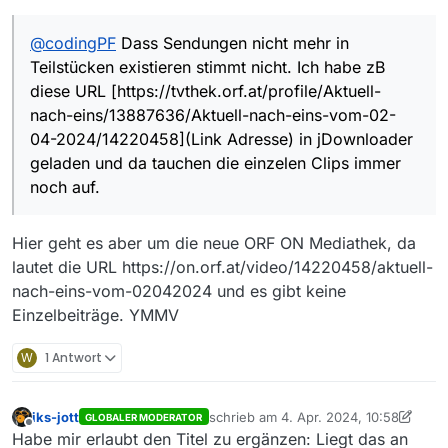
Es sind enorm viele Sendungen, vorallem
Aktuell nach Eins) - aber auch hier sind ältere
@
codingPF
Dass Sendungen nicht mehr in
Nachrichten Sendungen von vor letzter Woche
Ausgaben nicht mehr da.
Teilstücken existieren stimmt nicht. Ich habe zB
@
codingPF
Dass Sendungen nicht mehr in
verschwunden, obwohl sie üblicherweise
diese URL [https://tvthek.orf.at/profile/Aktuell-nach-
Allerdings fiel mir hier eine Änderung auf:
mindestens 2 Wochen lang abrufbar waren. So bis
eins/13887636/Aktuell-nach-eins-vom-02-04-
Teilstücken existieren stimmt nicht. Ich habe zB
zum 27. hab ich Sie runtergeladen, und seit mind.
2024/14220458](Link Adresse) in jDownloader
diese URL [https://tvthek.orf.at/profile/Aktuell-
Montag sind sie futsch.
geladen und da tauchen die einzelen Clips immer
nach-eins/13887636/Aktuell-nach-eins-vom-02-
noch auf.
04-2024/14220458](Link Adresse) in jDownloader
Komplette Sendungen enden vor der
Qualitätsbezeichnung mit dem Namen “gapless”.
geladen und da tauchen die einzelen Clips immer
Ausserdem werden sie mit dem “hls”-protokoll
Soweit alles wie immer. Aber die Teilstück-Clips
noch auf.
betitelt.
haben eine neue Bezeichung die ich bisher noch
nicht kannte: “httpprogressive”
Nun bin ich bei weitem kein Programmierer, aber mit
meiner Laien-Logik gesprochen:
Hier geht es aber um die neue ORF ON Mediathek, da
Könnte es sein, dass in der Sendeliste nur mehr die
LG
lautet die URL https://on.orf.at/video/14220458/aktuell-
hls protokollierten Clips anzeigt und die mit
nach-eins-vom-02042024 und es gibt keine
progressive (was auch immer das bedeuten soll)
nicht?
Einzelbeiträge. YMMV
W
1 Antwort
iks-jott
schrieb am
4. Apr. 2024, 10:58
GLOBALER MODERATOR
zuletzt editiert von iks-jott
4. Apr. 2024
Offline
Habe mir erlaubt den Titel zu ergänzen: Liegt das an