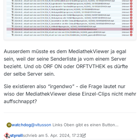
Ausserdem müsste es dem MediathekViewer ja egal
sein, weil der seine Senderliste ja vom einem Server
bezieht. Und ob ORF ON oder ORFTVTHEK es dürfte
der selbe Server sein.
Sie existieren also “irgendwo” - die Frage lautet nur
wiso der MediathekViewer diese Einzel-Clips nicht mehr
auffschnappt?
@
vitusson
Links Oben gibt es einen Button
watchdog
W
“Beiträge anzeigen”. Wenn ich die ORF ON URL in
styroll
schrieb am
5. Apr. 2024, 17:23
jDownloader lade, passiert das selbe: Es tauchen
zuletzt editiert von styroll
4. Mai 2024, 19:40
Offline