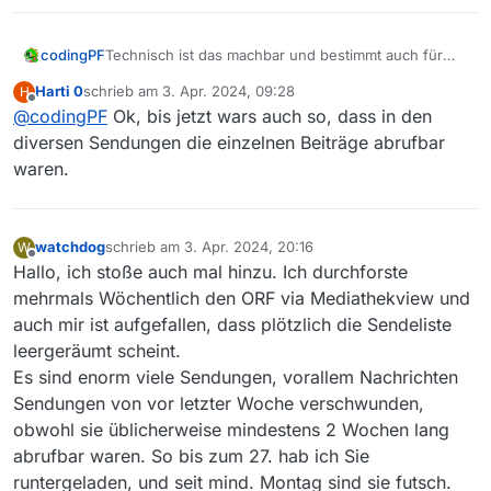
codingPF
Technisch ist das machbar und bestimmt auch für
bestimmte Fälle sehr praktisch aber ich denke die
Harti 0
schrieb am
3. Apr. 2024, 09:28
H
Filmliste ist nicht der richtige Ort um Segment, die
zuletzt editiert von
Offline
@
codingPF
Ok, bis jetzt wars auch so, dass in den
nur wenige Sekunden Land sind, abzuspeichern.
Dafür sollte es bessere / geeignetere Tools geben.
diversen Sendungen die einzelnen Beiträge abrufbar
waren.
watchdog
schrieb am
3. Apr. 2024, 20:16
W
zuletzt editiert von
Offline
Hallo, ich stoße auch mal hinzu. Ich durchforste
mehrmals Wöchentlich den ORF via Mediathekview und
auch mir ist aufgefallen, dass plötzlich die Sendeliste
leergeräumt scheint.
Es sind enorm viele Sendungen, vorallem Nachrichten
Sendungen von vor letzter Woche verschwunden,
obwohl sie üblicherweise mindestens 2 Wochen lang
abrufbar waren. So bis zum 27. hab ich Sie
runtergeladen, und seit mind. Montag sind sie futsch.