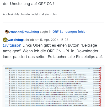
der Umstellung auf ORF ON?
Auch ein Maulwurfn findet mal ein Huhn!
@
watchdog
sagte in
ORF Sendungen fehlen
:
vitusson
watchdog
schrieb am
5. Apr. 2024, 15:23
W
zuletzt editiert von
Offline
@
vitusson
Links Oben gibt es einen Button “Beiträge
@
codingPF
Dass Sendungen nicht mehr in
Teilstücken existieren stimmt nicht. Ich habe zB
anzeigen”. Wenn ich die ORF ON URL in jDownloader
Hier geht es aber um die neue ORF ON Mediathek, da
diese URL [https://tvthek.orf.at/profile/Aktuell-
lade, passiert das selbe: Es tauchen alle Einzelclips auf.
lautet die URL
nach-eins/13887636/Aktuell-nach-eins-vom-02-
https://on.orf.at/video/14220458/aktuell-nach-eins-
04-2024/14220458](Link Adresse) in
vom-02042024 und es gibt keine Einzelbeiträge.
jDownloader geladen und da tauchen die
YMMV
einzelen Clips immer noch auf.