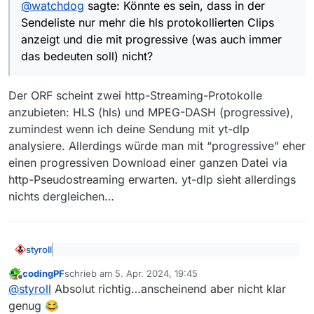
@
watchdog
sagte: Könnte es sein, dass in der
Sendeliste nur mehr die hls protokollierten Clips
anzeigt und die mit progressive (was auch immer
das bedeuten soll) nicht?
Der ORF scheint zwei http-Streaming-Protokolle
anzubieten: HLS (hls) und MPEG-DASH (progressive),
zumindest wenn ich deine Sendung mit yt-dlp
analysiere. Allerdings würde man mit “progressive” eher
einen progressiven Download einer ganzen Datei via
http-Pseudostreaming erwarten. yt-dlp sieht allerdings
nichts dergleichen…
styroll
@
watchdog
sagte: Links Oben gibt es einen
codingPF
schrieb am
5. Apr. 2024, 19:45
Button “Beiträge anzeigen”.
zuletzt editiert von
Offline
Der nur angezeigt wird, wenn man die Maus im Bild
@
styroll
Absolut richtig…anscheinend aber nicht klar
herumbewegt. Ich liebe diese dynamischen Anzeigen…
genug 😂