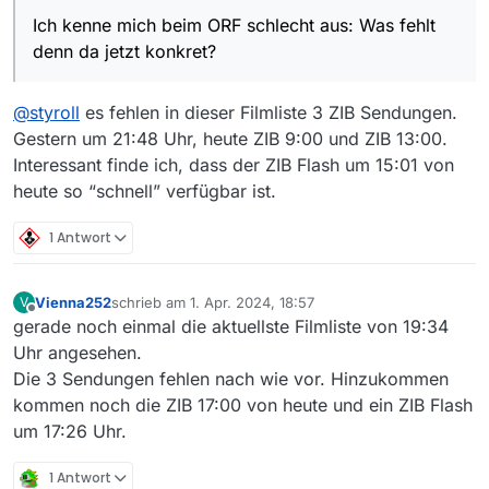
Ich kenne mich beim ORF schlecht aus: Was fehlt
denn da jetzt konkret?
@
styroll
es fehlen in dieser Filmliste 3 ZIB Sendungen.
Gestern um 21:48 Uhr, heute ZIB 9:00 und ZIB 13:00.
Interessant finde ich, dass der ZIB Flash um 15:01 von
heute so “schnell” verfügbar ist.
1 Antwort
Vienna252
schrieb am
1. Apr. 2024, 18:57
V
zuletzt editiert von
Offline
gerade noch einmal die aktuellste Filmliste von 19:34
Uhr angesehen.
Die 3 Sendungen fehlen nach wie vor. Hinzukommen
kommen noch die ZIB 17:00 von heute und ein ZIB Flash
um 17:26 Uhr.
1 Antwort