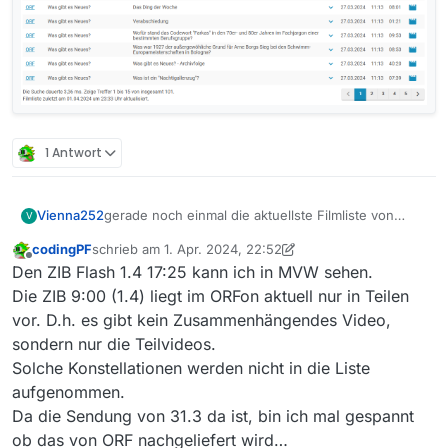
1 Antwort
Vienna252
gerade noch einmal die aktuellste Filmliste von
V
19:34 Uhr angesehen.
codingPF
schrieb am
1. Apr. 2024, 22:52
Die 3 Sendungen fehlen nach wie vor.
zuletzt editiert von codingPF
4. Feb. 2024, 09:09
Offline
Den ZIB Flash 1.4 17:25 kann ich in MVW sehen.
Hinzukommen kommen noch die ZIB 17:00 von
heute und ein ZIB Flash um 17:26 Uhr.
Die ZIB 9:00 (1.4) liegt im ORFon aktuell nur in Teilen
vor. D.h. es gibt kein Zusammenhängendes Video,
sondern nur die Teilvideos.
Solche Konstellationen werden nicht in die Liste
aufgenommen.
Da die Sendung von 31.3 da ist, bin ich mal gespannt
ob das von ORF nachgeliefert wird…