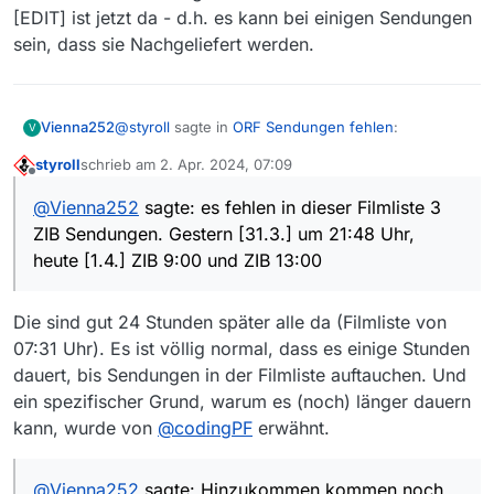
[EDIT] ist jetzt da - d.h. es kann bei einigen Sendungen
sein, dass sie Nachgeliefert werden.
@
styroll
sagte in
ORF Sendungen fehlen
:
Vienna252
V
styroll
schrieb am
2. Apr. 2024, 07:09
zuletzt editiert von
Offline
@
Vienna252
sagte: Beispiele zu nennen
@
Vienna252
sagte: es fehlen in dieser Filmliste 3
ist schwierig, da sie ja jetzt da sind. Ein
ZIB Sendungen. Gestern [31.3.] um 21:48 Uhr,
Beispiel wären die Zeit im Bild
heute [1.4.] ZIB 9:00 und ZIB 13:00
@
styroll
es fehlen in dieser Filmliste 3 ZIB
Sendungen.
Sendungen. Gestern um 21:48 Uhr, heute ZIB 9:00
und ZIB 13:00.
Die sind gut 24 Stunden später alle da (Filmliste von
Interessant finde ich, dass der ZIB Flash um 15:01
Scheint tatsächlich schwierig zu sein, wenn
von heute so “schnell” verfügbar ist.
man keine einzige – aktuell fehlende –
07:31 Uhr). Es ist völlig normal, dass es einige Stunden
konkrete Sendung aufführen kann:
dauert, bis Sendungen in der Filmliste auftauchen. Und
ein spezifischer Grund, warum es (noch) länger dauern
kann, wurde von
@
codingPF
erwähnt.
Ich kenne mich beim ORF schlecht aus: Was
@
Vienna252
sagte: Hinzukommen kommen noch