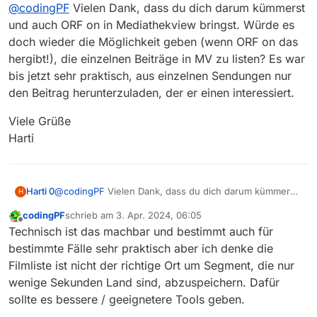
Offline
@
codingPF
Vielen Dank, dass du dich darum kümmerst
und auch ORF on in Mediathekview bringst. Würde es
doch wieder die Möglichkeit geben (wenn ORF on das
hergibt!), die einzelnen Beiträge in MV zu listen? Es war
bis jetzt sehr praktisch, aus einzelnen Sendungen nur
den Beitrag herunterzuladen, der er einen interessiert.
Viele Grüße
Harti
@
codingPF
Vielen Dank, dass du dich darum kümmerst
Harti 0
H
und auch ORF on in Mediathekview bringst. Würde es
codingPF
schrieb am
3. Apr. 2024, 06:05
doch wieder die Möglichkeit geben (wenn ORF on das
Viele Grüße
zuletzt editiert von
Offline
Technisch ist das machbar und bestimmt auch für
hergibt!), die einzelnen Beiträge in MV zu listen? Es war
Harti
bis jetzt sehr praktisch, aus einzelnen Sendungen nur
bestimmte Fälle sehr praktisch aber ich denke die
den Beitrag herunterzuladen, der er einen interessiert.
Filmliste ist nicht der richtige Ort um Segment, die nur
wenige Sekunden Land sind, abzuspeichern. Dafür
sollte es bessere / geeignetere Tools geben.