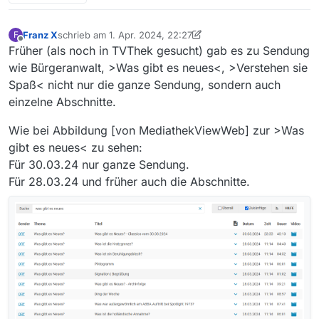
Franz X
schrieb am
1. Apr. 2024, 22:27
F
zuletzt editiert von Franz X
4. Feb. 2024, 00:31
Offline
Früher (als noch in TVThek gesucht) gab es zu Sendung
wie Bürgeranwalt, >Was gibt es neues<, >Verstehen sie
Spaß< nicht nur die ganze Sendung, sondern auch
einzelne Abschnitte.
Wie bei Abbildung [von MediathekViewWeb] zur >Was
gibt es neues< zu sehen:
Für 30.03.24 nur ganze Sendung.
Für 28.03.24 und früher auch die Abschnitte.