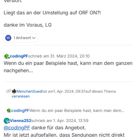
Version.
Liegt das an der Umstellung auf ORF ON?!
danke im Voraus, LG
W
1 Antwort
codingPF
schrieb am
31. März 2024, 20:10
zuletzt editiert von
Offline
Wenn du ein paar Beispiele hast, kann man dem ganzen
nachgehen…
MenchenSued
hat am
1. Apr. 2024, 09:37
auf dieses Thema
verwiesen
codingPF
Wenn du ein paar Beispiele hast, kann man dem
ganzen nachgehen…
Vienna252
schrieb am
1. Apr. 2024, 13:59
V
zuletzt editiert von
Offline
@
codingPF
danke für das Angebot.
Mir ist jetzt aufgefallen, dass Sendungen nicht direkt