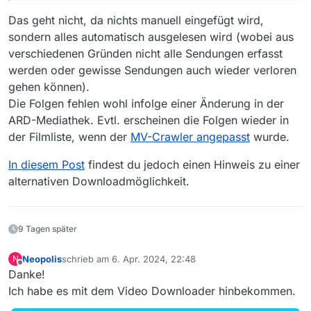
161- Stolz und Vorurteil
https://www.ardmediathek.de/video/dahoam-is-
166 - Vui z’vui G’fui
Das geht nicht, da nichts manuell eingefügt wird,
dahoam/stolz-und-vorurteil-05-08-08-oder-folge-
https://www.ardmediathek.de/video/dahoam-is-
sondern alles automatisch ausgelesen wird (wobei aus
161/br-
dahoam/vui-z-vui-g-fui-13-08-08-oder-folge-166/br-
168 - Als hätt’ ich es gewusst
verschiedenen Gründen nicht alle Sendungen erfasst
fernsehen/Y3JpZDovL2JyLmRlL3ZpZGVvL2MzZDljZD
fernsehen/Y3JpZDovL2JyLmRlL3ZpZGVvL2ZlY2EwM
https://www.ardmediathek.de/video/dahoam-is-
kyLTMzNzAtNDUyYi05ODUzLTI3MTA0MGRiNWE5YQ
2FkLWYyMTAtNDgxOC05OWY4LTFjZmIxNjdjYTA4Yg
dahoam/als-haett-ich-es-gewusst-18-08-08-oder-
169 - Die Würfel werden fallen
werden oder gewisse Sendungen auch wieder verloren
folge-168/br-
https://www.ardmediathek.de/video/dahoam-is-
gehen können).
fernsehen/Y3JpZDovL2JyLmRlL3ZpZGVvL2ZmZWU2
dahoam/die-wuerfel-werden-fallen-19-08-08-oder-
170 - Liebe, Tod und Teufel
Die Folgen fehlen wohl infolge einer Änderung in der
OTZkLTNmZjMtNGI1ZS1hNjJlLWMzY2MzMjNhNzQ1Mg
folge-169/br-
https://www.ardmediathek.de/video/dahoam-is-
ARD-Mediathek. Evtl. erscheinen die Folgen wieder in
fernsehen/Y3JpZDovL2JyLmRlL3ZpZGVvLzUyMWE1
dahoam/liebe-tod-und-teufel-24-08-08-oder-folge-
Welches Betriebssystem wird verwendet?
OTBkLTYwZmItNGRiNi1hNzFhLTIxZmVkMDJiY2NjYQ
170/br-
Windows 10 aktuelle Updates
der Filmliste, wenn der
MV-Crawler angepasst
wurde.
fernsehen/Y3JpZDovL2JyLmRlL3ZpZGVvLzg3OTU4N
Welche Mediathekview-Version wird verwendet?
jIxLTQ0MjAtNGMzOC1iNTU1LTlhNTIxMGMzZGJmOQ
14.0.0
In diesem Post
findest du jedoch einen Hinweis zu einer
Viele Grüße
alternativen Downloadmöglichkeit.
9 Tagen später
Neopolis
schrieb am
6. Apr. 2024, 22:48
N
zuletzt editiert von
Offline
Danke!
Ich habe es mit dem Video Downloader hinbekommen.