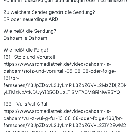
Könnt ihr diese Folgen bitte einfügen oder neu einlesen?
Zu welchem Sender gehört die Sendung?
BR oder neuerdings ARD
Wie heißt die Sendung?
Dahoam is Dahoam
Wie heißt die Folge?
161- Stolz und Vorurteil
https://www.ardmediathek.de/video/dahoam-is-
dahoam/stolz-und-vorurteil-05-08-08-oder-folge-
161/br-
fernsehen/Y3JpZDovL2JyLmRlL3ZpZGVvL2MzZDljZDk
yLTMzNzAtNDUyYi05ODUzLTI3MTA0MGRiNWE5YQ
166 - Vui z’vui G’fui
https://www.ardmediathek.de/video/dahoam-is-
dahoam/vui-z-vui-g-fui-13-08-08-oder-folge-166/br-
fernsehen/Y3JpZDovL2JyLmRlL3ZpZGVvL2ZlY2EwM2