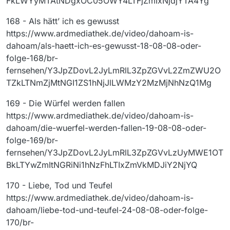
FkLWYyMTAtNDgxOC05OWY4LTFjZmIxNjdjYTA4Yg
168 - Als hätt’ ich es gewusst
https://www.ardmediathek.de/video/dahoam-is-
dahoam/als-haett-ich-es-gewusst-18-08-08-oder-
folge-168/br-
fernsehen/Y3JpZDovL2JyLmRlL3ZpZGVvL2ZmZWU2O
TZkLTNmZjMtNGI1ZS1hNjJlLWMzY2MzMjNhNzQ1Mg
169 - Die Würfel werden fallen
https://www.ardmediathek.de/video/dahoam-is-
dahoam/die-wuerfel-werden-fallen-19-08-08-oder-
folge-169/br-
fernsehen/Y3JpZDovL2JyLmRlL3ZpZGVvLzUyMWE1OT
BkLTYwZmItNGRiNi1hNzFhLTIxZmVkMDJiY2NjYQ
170 - Liebe, Tod und Teufel
https://www.ardmediathek.de/video/dahoam-is-
dahoam/liebe-tod-und-teufel-24-08-08-oder-folge-
170/br-