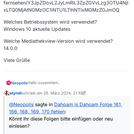
fernsehen/Y3JpZDovL2JyLmRlL3ZpZGVvLzg3OTU4NjI
xLTQ0MjAtNGMzOC1iNTU1LTlhNTIxMGMzZGJmOQ
Welches Betriebssystem wird verwendet?
Windows 10 aktuelle Updates
Welche Mediathekview-Version wird verwendet?
14.0.0
Viele Grüße
Hallo zusammen,
Neopolis
N
styroll
schrieb am
28. März 2024, 21:10
diese Folgen sind zwar Online aber lassen sich nicht
zuletzt editiert von styroll
Offline
über die Mediathek herunterladen. Das mache ich
@
Neopolis
sagte in
Dahoam is Dahoam Folge 161,
dann immer über euer cooles Programm.
Zu welchem Sender gehört die Sendung?
166, 168, 169, 170 fehlen
:
Könnt ihr diese Folgen bitte einfügen oder neu
BR oder neuerdings ARD
einlesen?
Wie heißt die Sendung?
Könnt ihr diese Folgen bitte einfügen oder neu
Dahoam is Dahoam
einlesen?
Wie heißt die Folge?