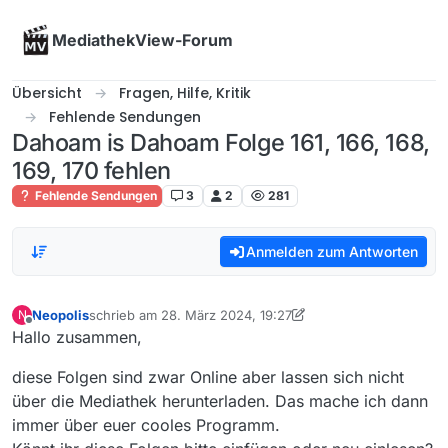
Skip to content
MediathekView-Forum
Übersicht
Fragen, Hilfe, Kritik
Fehlende Sendungen
Dahoam is Dahoam Folge 161, 166, 168,
169, 170 fehlen
Fehlende Sendungen
3
2
281
Anmelden zum Antworten
Neopolis
schrieb am
28. März 2024, 19:27
N
zuletzt editiert von Neopolis
Offline
Hallo zusammen,
diese Folgen sind zwar Online aber lassen sich nicht
über die Mediathek herunterladen. Das mache ich dann
immer über euer cooles Programm.