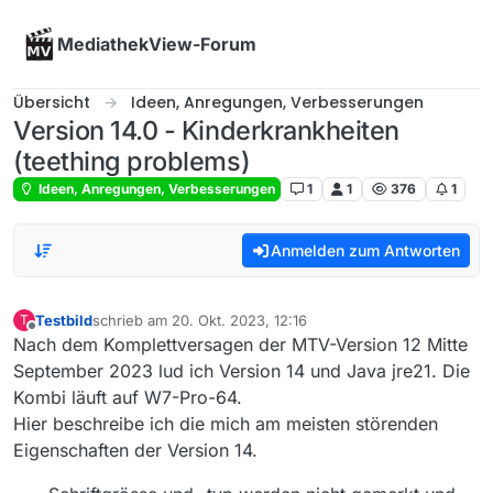
Skip to content
MediathekView-Forum
Übersicht
Ideen, Anregungen, Verbesserungen
Version 14.0 - Kinderkrankheiten
(teething problems)
Ideen, Anregungen, Verbesserungen
1
1
376
1
Anmelden zum Antworten
Testbild
schrieb am
20. Okt. 2023, 12:16
T
zuletzt editiert von
Offline
Nach dem Komplettversagen der MTV-Version 12 Mitte
September 2023 lud ich Version 14 und Java jre21. Die
Kombi läuft auf W7-Pro-64.
Hier beschreibe ich die mich am meisten störenden
Eigenschaften der Version 14.