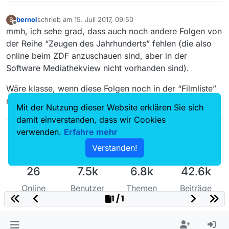
bernol
schrieb am
15. Juli 2017, 09:50
B
zuletzt editiert von
Offline
mmh, ich sehe grad, dass auch noch andere Folgen von
der Reihe “Zeugen des Jahrhunderts” fehlen (die also
online beim ZDF anzuschauen sind, aber in der
Software Mediathekview nicht vorhanden sind).
Wäre klasse, wenn diese Folgen noch in der “Filmliste”
mit aufgenommen werden könnten :-)
Mit der Nutzung dieser Website erklären Sie sich
damit einverstanden, dass wir Cookies
verwenden.
Erfahre mehr
Verstanden!
26
7.5k
6.8k
42.6k
Online
Benutzer
Themen
Beiträge
1 / 1