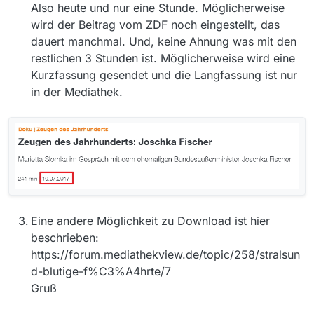
Also heute und nur eine Stunde. Möglicherweise
EDIT:
wird der Beitrag vom ZDF noch eingestellt, das
Damit es für euch besser zuordnenbar ist:
dauert manchmal. Und, keine Ahnung was mit den
Wenn ich im Feld “Thema/Titel Irgendwo” den Eintrag
restlichen 3 Stunden ist. Möglicherweise wird eine
“Zeugen des Jahrhunderts” tätige, wird der 4-
Kurzfassung gesendet und die Langfassung ist nur
Stundenbeitrag (also die ganze Folge) in der
Die Software-Version ist 13.02., das Betriebssystem ist
Ergebnisliste nicht aufgeführt, sondern nur einige kurze
MacOS Sierra 10.12.5.
in der Mediathek.
Ausschnitte der Sendung.
Hier noch einmal der Link zur Sendung in
Anführungszeichen in der Hoffnung, dass dieser dann
nicht aufgelöst, sondern lesbar ist:
“https://www.zdf.de/dokumentation/zeugen-des-
jahrhunderts/marietta-slomka-im-gespraech-mit-
joschka-fischer-100.html”
Ich weiss leider auch nicht, wie ich den o.g. Link zum
Download nutzen kann.
Eine andere Möglichkeit zu Download ist hier
beschrieben:
https://forum.mediathekview.de/topic/258/stralsun
d-blutige-f%C3%A4hrte/7
Gruß