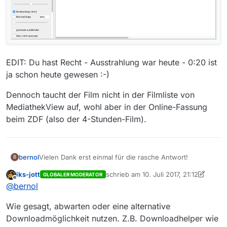
EDIT: Du hast Recht - Ausstrahlung war heute - 0:20 ist
ja schon heute gewesen :-)
Dennoch taucht der Film nicht in der Filmliste von
MediathekView auf, wohl aber in der Online-Fassung
beim ZDF (also der 4-Stunden-Film).
Vielen Dank erst einmal für die rasche Antwort!
bernol
B
iks-jott
schrieb am
10. Juli 2017, 21:12
GLOBALER MODERATOR
Die Sendung lief definitiv gestern Abend:
zuletzt editiert von iks-jott
7. Okt. 2017,
Offline
@
bernol
http://www.digitalfernsehen.de/ZDF-Zeugen-des-
Wie gesagt, abwarten oder eine alternative
Jahrhunderts-mit-Joschka-Fischer.154756.0.html
Downloadmöglichkeit nutzen. Z.B. Downloadhelper wie