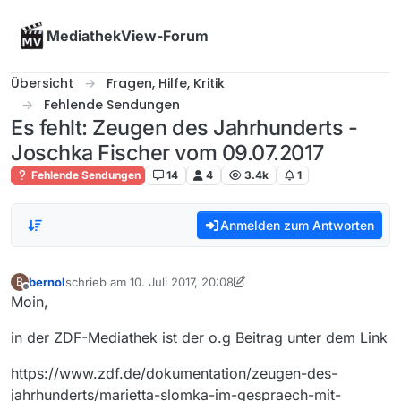
Skip to content
MediathekView-Forum
Übersicht
Fragen, Hilfe, Kritik
Fehlende Sendungen
Es fehlt: Zeugen des Jahrhunderts -
Joschka Fischer vom 09.07.2017
Fehlende Sendungen
14
4
3.4k
1
Anmelden zum Antworten
bernol
schrieb am
10. Juli 2017, 20:08
B
zuletzt editiert von bernol
7. Okt. 2017, 22:35
Offline
Moin,
in der ZDF-Mediathek ist der o.g Beitrag unter dem Link
https://www.zdf.de/dokumentation/zeugen-des-
jahrhunderts/marietta-slomka-im-gespraech-mit-