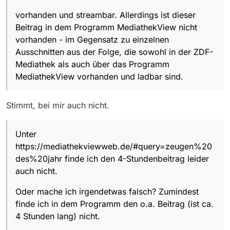
EDIT:
MediathekView auf, wohl aber in der Online-Fassung
vorhanden und streambar. Allerdings ist dieser
Damit es für euch besser zuordnenbar ist:
beim ZDF (also der 4-Stunden-Film).
Wenn ich im Feld “Thema/Titel Irgendwo” den Eintrag
Beitrag in dem Programm MediathekView nicht
“Zeugen des Jahrhunderts” tätige, wird der 4-
vorhanden - im Gegensatz zu einzelnen
Stundenbeitrag (also die ganze Folge) in der
Die Software-Version ist 13.02., das Betriebssystem ist
Ausschnitten aus der Folge, die sowohl in der ZDF-
Ergebnisliste nicht aufgeführt, sondern nur einige kurze
MacOS Sierra 10.12.5.
Ausschnitte der Sendung.
Mediathek als auch über das Programm
Hier noch einmal der Link zur Sendung in
Anführungszeichen in der Hoffnung, dass dieser dann
MediathekView vorhanden und ladbar sind.
nicht aufgelöst, sondern lesbar ist:
“https://www.zdf.de/dokumentation/zeugen-des-
jahrhunderts/marietta-slomka-im-gespraech-mit-
joschka-fischer-100.html”
Ich weiss leider auch nicht, wie ich den o.g. Link zum
Stimmt, bei mir auch nicht.
Download nutzen kann.
Unter
https://mediathekviewweb.de/#query=zeugen%20
des%20jahr finde ich den 4-Stundenbeitrag leider
auch nicht.
Oder mache ich irgendetwas falsch? Zumindest
finde ich in dem Programm den o.a. Beitrag (ist ca.
4 Stunden lang) nicht.