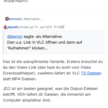
.m3u8?null=0
als Alternative:
bernol
B
Den u.a. Link in VLC öffnen und dann auf “Aufnehmen”
styroll
schrieb am
11. Juli 2017, 17:03
klicken…
https://zdfvodnone-vh.akamaihd.net/i/meta-
zuletzt editiert von styroll
7. Nov. 2017, 19:05
Offline
files/zdf/smil/m3u8/300/17/06/170630_onl_zdj_54700413
@
bernol
sagte: als Alternative:
_langfassung_joschka_fischer/1/170630_onl_zdj_5470041
Den u.a. Link in VLC öffnen und dann auf
3_langfassung_joschka_fischer.smil/index_476000_av.m
3u8?null=0
“Aufnehmen” klicken…
Das ist die suboptimalste Variante. Erstens brauchst du
da den Video-Link (den hast du wohl vom Video
DownloadHelper), zweitens liefert dir VLC
TS-Dateien
statt MP4-Dateien.
JD2 ist am besten geeignet, was die Output-Dateien
betrifft. VDH liefert dir Dateien, die immerhin am
Computer abspielbar sind.