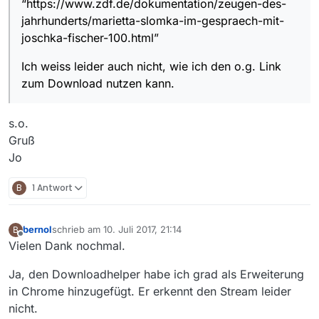
“https://www.zdf.de/dokumentation/zeugen-des-
jahrhunderts/marietta-slomka-im-gespraech-mit-
joschka-fischer-100.html”
Ich weiss leider auch nicht, wie ich den o.g. Link
zum Download nutzen kann.
s.o.
Gruß
Jo
B
1 Antwort
bernol
schrieb am
10. Juli 2017, 21:14
B
zuletzt editiert von
Offline
Vielen Dank nochmal.
Ja, den Downloadhelper habe ich grad als Erweiterung
in Chrome hinzugefügt. Er erkennt den Stream leider
nicht.