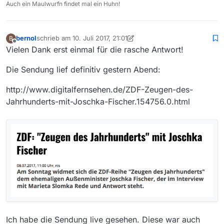
Auch ein Maulwurfn findet mal ein Huhn!
bernol
schrieb am
10. Juli 2017, 21:01
B
zuletzt editiert von bernol
7. Okt. 2017, 23:09
Offline
Vielen Dank erst einmal für die rasche Antwort!
Die Sendung lief definitiv gestern Abend:
http://www.digitalfernsehen.de/ZDF-Zeugen-des-
Jahrhunderts-mit-Joschka-Fischer.154756.0.html
Ich habe die Sendung live gesehen. Diese war auch