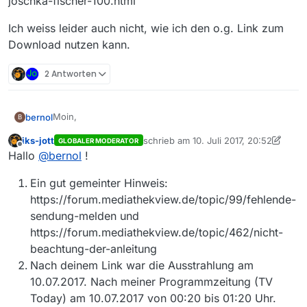
joschka-fischer-100.html”
Ich weiss leider auch nicht, wie ich den o.g. Link zum
Download nutzen kann.
2 Antworten
Moin,
bernol
B
iks-jott
schrieb am
10. Juli 2017, 20:52
GLOBALER MODERATOR
in der ZDF-Mediathek ist der o.g Beitrag unter dem Link
zuletzt editiert von iks-jott
7. Okt. 2017
Offline
Hallo
@
bernol
!
https://www.zdf.de/dokumentation/zeugen-des-
Ein gut gemeinter Hinweis:
jahrhunderts/marietta-slomka-im-gespraech-mit-
joschka-fischer-100.html
vorhanden und streambar. Allerdings ist dieser Beitrag
https://forum.mediathekview.de/topic/99/fehlende-
in dem Programm MediathekView nicht vorhanden - im
sendung-melden und
Gegensatz zu einzelnen Ausschnitten aus der Folge,
Unter
https://forum.mediathekview.de/topic/462/nicht-
die sowohl in der ZDF-Mediathek als auch über das
https://mediathekviewweb.de/#query=zeugen%20des
beachtung-der-anleitung
Programm MediathekView vorhanden und ladbar sind.
%20jahr finde ich den 4-Stundenbeitrag leider auch
Oder mache ich irgendetwas falsch? Zumindest finde
nicht.
ich in dem Programm den o.a. Beitrag (ist ca. 4 Stunden
Nach deinem Link war die Ausstrahlung am
lang) nicht.
Ich würde den Beitrag gerne downloaden, wenn es
10.07.2017. Nach meiner Programmzeitung (TV
denn möglich wäre.
Today) am 10.07.2017 von 00:20 bis 01:20 Uhr.
Allerbesten Dank schon mal :-)