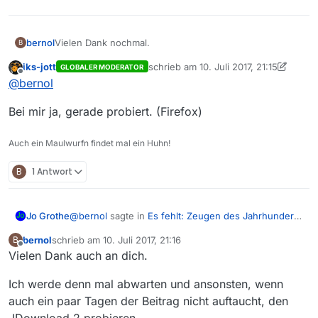
Vielen Dank nochmal.
bernol
B
iks-jott
schrieb am
10. Juli 2017, 21:15
GLOBALER MODERATOR
Ja, den Downloadhelper habe ich grad als Erweiterung
zuletzt editiert von iks-jott
7. Okt. 2017
Offline
@
bernol
in Chrome hinzugefügt. Er erkennt den Stream leider
nicht.
Bei mir ja, gerade probiert. (Firefox)
Auch ein Maulwurfn findet mal ein Huhn!
B
1 Antwort
@
bernol
sagte in
Es fehlt: Zeugen des Jahrhunderts
Jo Grothe
- Joschka Fischer vom 09.07.2017
:
bernol
schrieb am
10. Juli 2017, 21:16
B
zuletzt editiert von
Offline
Vielen Dank auch an dich.
Moin,
Stimmt, bei mir auch nicht.
in der ZDF-Mediathek ist der o.g Beitrag unter
Ich werde denn mal abwarten und ansonsten, wenn
dem Link
auch ein paar Tagen der Beitrag nicht auftaucht, den
https://www.zdf.de/dokumentation/zeugen-
Unter