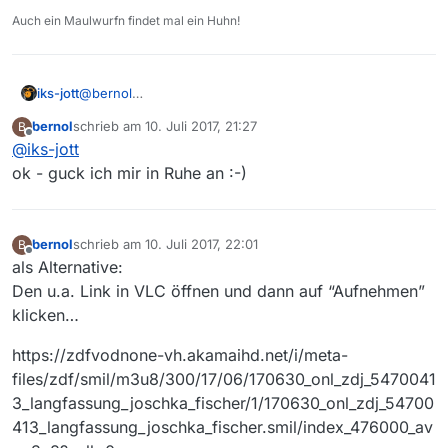
Anführungszeichen in der Hoffnung, dass
Danke nochmal für den Tipp!
Auch ein Maulwurfn findet mal ein Huhn!
dieser dann nicht aufgelöst, sondern lesbar ist:
“https://www.zdf.de/dokumentation/zeugen-
des-jahrhunderts/marietta-slomka-im-
iks-jott
@
bernol
gespraech-mit-joschka-fischer-100.html”
Den Speicherort kann man dauerhaft einstellen.
bernol
schrieb am
10. Juli 2017, 21:27
B
Ich weiss leider auch nicht, wie ich den o.g.
zuletzt editiert von
Offline
@
iks-jott
Link zum Download nutzen kann.
ok - guck ich mir in Ruhe an :-)
bernol
schrieb am
10. Juli 2017, 22:01
B
zuletzt editiert von
Offline
als Alternative:
Den u.a. Link in VLC öffnen und dann auf “Aufnehmen”
klicken…
https://zdfvodnone-vh.akamaihd.net/i/meta-
files/zdf/smil/m3u8/300/17/06/170630_onl_zdj_5470041
3_langfassung_joschka_fischer/1/170630_onl_zdj_54700
413_langfassung_joschka_fischer.smil/index_476000_av