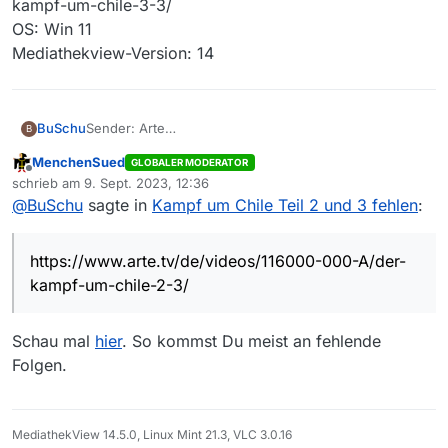
kampf-um-chile-3-3/
OS: Win 11
Mediathekview-Version: 14
BuSchu
Sender: Arte
B
Kampf um Chile
MenchenSued
GLOBALER MODERATOR
Folge: 2 und 3
Offline
schrieb am
9. Sept. 2023, 12:36
Links: https://www.arte.tv/de/videos/116000-000-
zuletzt editiert von
@
BuSchu
sagte in
Kampf um Chile Teil 2 und 3 fehlen
:
A/der-kampf-um-chile-2-3/
https://www.arte.tv/de/videos/116001-000-A/der-
kampf-um-chile-3-3/
https://www.arte.tv/de/videos/116000-000-A/der-
OS: Win 11
Mediathekview-Version: 14
kampf-um-chile-2-3/
Schau mal
hier
. So kommst Du meist an fehlende
Folgen.
MediathekView 14.5.0, Linux Mint 21.3, VLC 3.0.16