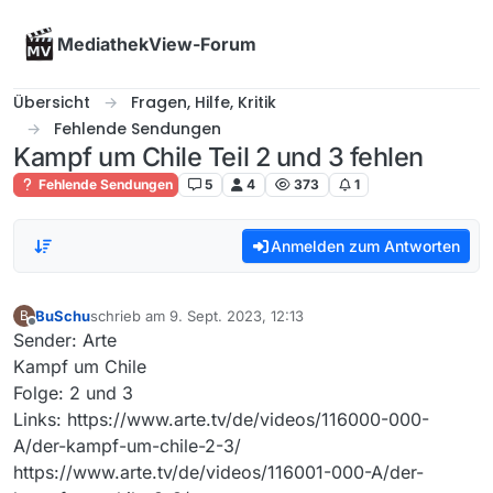
Skip to content
MediathekView-Forum
Übersicht
Fragen, Hilfe, Kritik
Fehlende Sendungen
Kampf um Chile Teil 2 und 3 fehlen
Fehlende Sendungen
5
4
373
1
Anmelden zum Antworten
BuSchu
schrieb am
9. Sept. 2023, 12:13
B
zuletzt editiert von
Offline
Sender: Arte
Kampf um Chile
Folge: 2 und 3
Links: https://www.arte.tv/de/videos/116000-000-
A/der-kampf-um-chile-2-3/
https://www.arte.tv/de/videos/116001-000-A/der-