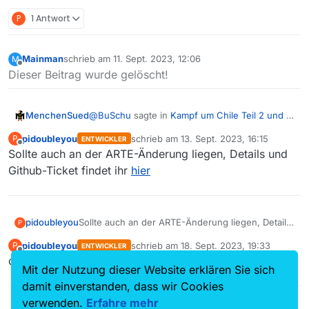
P
1 Antwort
Mainman
schrieb am
11. Sept. 2023, 12:06
M
zuletzt editiert von
Offline
Dieser Beitrag wurde gelöscht!
@
BuSchu
sagte in
Kampf um Chile Teil 2 und 3
MenchenSued
fehlen
:
pidoubleyou
schrieb am
13. Sept. 2023, 16:15
P
ENTWICKLER
zuletzt editiert von
Offline
Sollte auch an der ARTE-Änderung liegen, Details und
https://www.arte.tv/de/videos/116000-
000-A/der-kampf-um-chile-2-3/
Github-Ticket findet ihr
hier
Schau mal
hier
. So kommst Du meist an
fehlende Folgen.
pidoubleyou
Sollte auch an der ARTE-Änderung liegen, Details
P
und Github-Ticket findet ihr
hier
pidoubleyou
schrieb am
18. Sept. 2023, 19:33
P
ENTWICKLER
zuletzt editiert von
Offline
die Folgen sind jetzt in der Liste verfügbar
Mit der Nutzung dieser Website erklären Sie sich
damit einverstanden, dass wir Cookies
verwenden.
Erfahre mehr