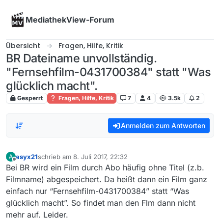
Skip to content
MediathekView-Forum
Übersicht
Fragen, Hilfe, Kritik
BR Dateiname unvollständig.
"Fernsehfilm-0431700384" statt "Was
glücklich macht".
Gesperrt
Fragen, Hilfe, Kritik
7
4
3.5k
2
Anmelden zum Antworten
asyx21
schrieb am
8. Juli 2017, 22:32
A
zuletzt editiert von
Offline
Bei BR wird ein Film durch Abo häufig ohne Titel (z.b.
Filmname) abgespeichert. Da heißt dann ein Film ganz
einfach nur “Fernsehfilm-0431700384” statt “Was
glücklich macht”. So findet man den Flm dann nicht
mehr auf. Leider.