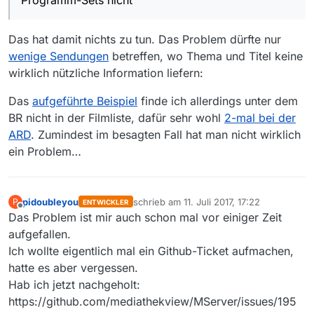
Programm-Sets nicht
Das hat damit nichts zu tun. Das Problem dürfte nur
wenige Sendungen
betreffen, wo Thema und Titel keine
wirklich nützliche Information liefern:
Das
aufgeführte Beispiel
finde ich allerdings unter dem
BR nicht in der Filmliste, dafür sehr wohl
2-mal bei der
ARD
. Zumindest im besagten Fall hat man nicht wirklich
ein Problem…
pidoubleyou
schrieb am
11. Juli 2017, 17:22
P
ENTWICKLER
zuletzt editiert von
Offline
Das Problem ist mir auch schon mal vor einiger Zeit
aufgefallen.
Ich wollte eigentlich mal ein Github-Ticket aufmachen,
hatte es aber vergessen.
Hab ich jetzt nachgeholt:
https://github.com/mediathekview/MServer/issues/195