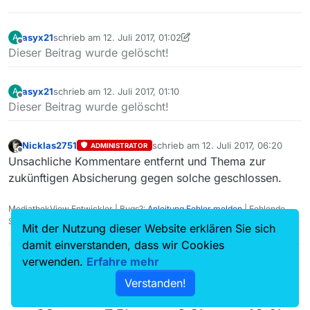
asyx21
schrieb am
12. Juli 2017, 01:02
A
zuletzt editiert von asyx21
7. Dez. 2017, 03:35
Offline
Dieser Beitrag wurde gelöscht!
asyx21
schrieb am
12. Juli 2017, 01:10
A
zuletzt editiert von
Offline
Dieser Beitrag wurde gelöscht!
Nicklas2751
schrieb am
12. Juli 2017, 06:20
ADMINISTRATOR
zuletzt editiert von
Offline
Unsachliche Kommentare entfernt und Thema zur
zukünftigen Absicherung gegen solche geschlossen.
MediathekView Entwickler | Bugs?:
Anleitung Fehler melden
| Fehlende
Sendungen?:
Fehlende Sendung melden
Mit der Nutzung dieser Website erklären Sie sich
damit einverstanden, dass wir Cookies
verwenden.
Erfahre mehr
Verstanden!