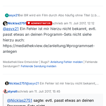
asyx21
Bei BR wird ein Film durch Abo häufig ohne Titel (z.b.
A
Filmname) abgespeichert. Da heißt dann ein Film ganz
Nicklas2751
schrieb am
11. Juli 2017, 12:12
ADMINISTRATOR
einfach nur “Fernsehfilm-0431700384” statt “Was
zuletzt editiert von
Offline
@
asyx21
Ein Fehler ist mir hierzu nicht bekannt, evtl.
glücklich macht”. So findet man den Flm dann nicht
mehr auf. Leider.
passt etwas an deinen Programm-Sets nicht siehe
hierzu auch:
https://mediathekview.de/anleitung/#programmset-
anlegen
MediathekView Entwickler | Bugs?:
Anleitung Fehler melden
| Fehlende
Sendungen?:
Fehlende Sendung melden
Nicklas2751
@
asyx21
Ein Fehler ist mir hierzu nicht bekannt,
evtl. passt etwas an deinen Programm-Sets nicht
styroll
schrieb am
11. Juli 2017, 15:45
siehe hierzu auch:
zuletzt editiert von
Offline
https://mediathekview.de/anleitung/#programmset
@
Nicklas2751
sagte: evtl. passt etwas an deinen
-anlegen