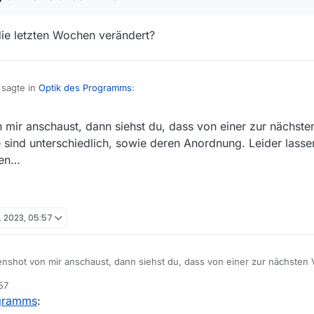
die letzten Wochen verändert?
sagte in
Optik des Programms
:
mir anschaust, dann siehst du, dass von einer zur nächsten
ndig die Optik des Programms verändert wird?
sind unterschiedlich, sowie deren Anordnung. Leider lasse
nen…
at sich denn die Optik die letzten Wochen verändert?
. 2023, 05:57
shot von mir anschaust, dann siehst du, dass von einer zur nächsten V
 Symbole sind unterschiedlich, sowie deren Anordnung. Leider lassen s
57
rdnen…
n
ogramms
: