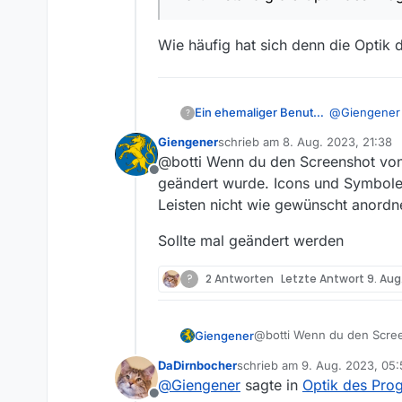
Wie häufig hat sich denn die Optik 
@
Giengener
Ein ehemaliger Benutzer
?
Giengener
schrieb am
8. Aug. 2023, 21:38
zuletzt editiert von
@botti Wenn du den Screenshot von 
warum stä
Offline
geändert wurde. Icons und Symbole 
Leisten nicht wie gewünscht anord
Wie häufig h
Sollte mal geändert werden
?
2 Antworten
Letzte Antwort
9. Aug
@botti Wenn du den Screen
Giengener
geändert wurde. Icons und
DaDirnbocher
schrieb am
9. Aug. 2023, 05:
nicht wie gewünscht ano
Sollte mal geändert werde
zuletzt editiert von
@
Giengener
sagte in
Optik des Pr