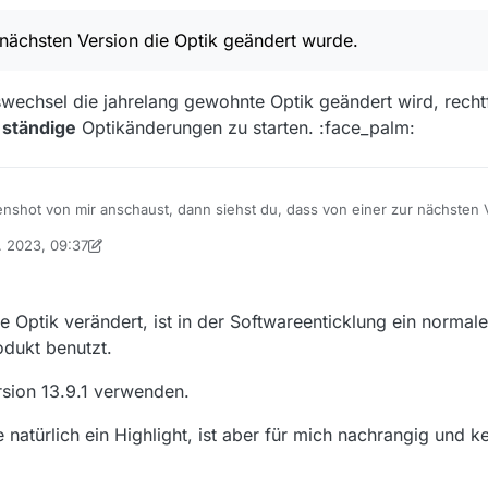
 nächsten Version die Optik geändert wurde.
wechsel die jahrelang gewohnte Optik geändert wird, rechtf
r
ständige
Optikänderungen zu starten. :face_palm:
shot von mir anschaust, dann siehst du, dass von einer zur nächsten V
 Symbole sind unterschiedlich, sowie deren Anordnung. Leider lassen s
. 2023, 09:37
rdnen…
n
on Ein ehemaliger Benutzer
8. Sept. 2023, 11:38
ie Optik verändert, ist in der Softwareenticklung ein normal
odukt benutzt.
rsion 13.9.1 verwenden.
natürlich ein Highlight, ist aber für mich nachrangig und k