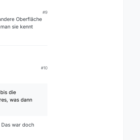
#9
 ein normaler Vorgang.
 andere Oberfläche
ngig und kein Grund,
 man sie kennt
ache ich so lange etwas
#10
bis die
res, was dann
. Das war doch