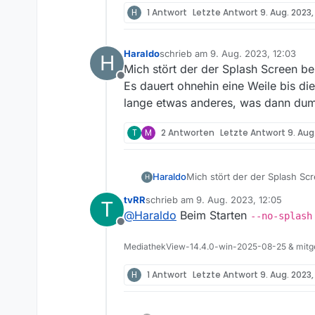
H
1 Antwort
Letzte Antwort
9. Aug. 2023,
Haraldo
schrieb am
9. Aug. 2023, 12:03
H
zuletzt editiert von
Mich stört der der Splash Screen b
Offline
Es dauert ohnehin eine Weile bis d
lange etwas anderes, was dann dumm
T
M
2 Antworten
Letzte Antwort
9. Aug
Haraldo
Mich stört der der Splash Sc
H
Es dauert ohnehin eine Weile
tvRR
schrieb am
9. Aug. 2023, 12:05
T
anderes, was dann dummerwei
zuletzt editiert von
@
Haraldo
Beim Starten
--no-splash
Offline
MediathekView-14.4.0-win-2025-08-25 & mitge
H
1 Antwort
Letzte Antwort
9. Aug. 2023,