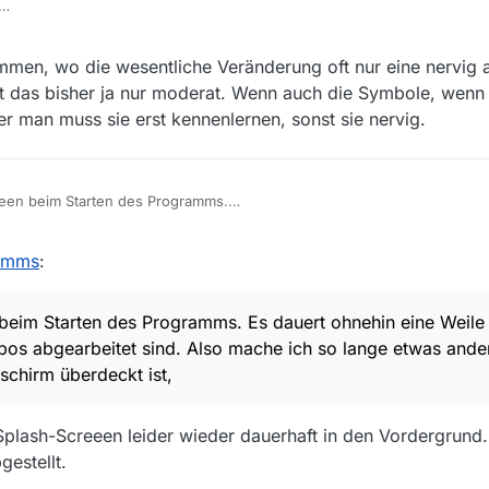
s Attribut “
ständig
”.
i einer neuen Version die Optik verändert, ist in der Softwareenticklung
igens weiterhin die Version 13.9.1 verwenden.
ammen, wo die wesentliche Veränderung oft nur eine nervig
utlich noch nie ein Microsoftprodukt benutzt.
 der Symbolleiste wäre natürlich ein Highlight, ist aber für mich nachra
st das bisher ja nur moderat. Wenn auch die Symbole, wenn
nicht zu verwenden.
er man muss sie erst kennenlernen, sonst sie nervig.
reen beim Starten des Programms.
 bis die Programmliste geladen und die Abos abgearbeitet sind. Also m
se durch den Startbildschirm überdeckt ist,
pt. 2023, 17:16
ramms
:
 beim Starten des Programms. Es dauert ohnehin eine Weile 
bos abgearbeitet sind. Also mache ich so lange etwas ande
chirm überdeckt ist,
Splash-Screeen leider wieder dauerhaft in den Vordergrund
gestellt.