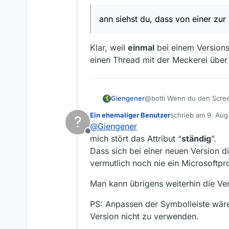
Offline
ann siehst du, dass von einer zur
Klar, weil
einmal
bei einem Versions
einen Thread mit der Meckerei übe
@botti Wenn du den Screen
Giengener
geändert wurde. Icons und
Ein ehemaliger Benutzer
schrieb am
9. Aug
?
nicht wie gewünscht ano
Sollte mal geändert werde
zuletzt editiert v
@
Giengener
Offline
mich stört das Attribut “
ständig
”.
Dass sich bei einer neuen Version d
vermutlich noch nie ein Microsoftpr
Man kann übrigens weiterhin die Ve
PS: Anpassen der Symbolleiste wäre 
Version nicht zu verwenden.