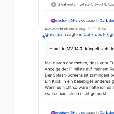
?
2 Antworten
Letzte Antwort
9. Aug
@
Haraldo
sagte in
Optik de
mvsfsvm
M
Cloud9
schrieb am
9. Aug. 2023, 15:54
zuletzt editiert von
@
mvsfsvm
sagte in
Optik des Pro
Mich stört der der Splas
Offline
geladen und die Abos ab
Hmm, in MV 14.0 drängelt s
den Startbildschirm überd
schon seit
Version 13.7
abges
Hmm, in MV 14.0 drängelt sich de
Mal davon abgesehen, dass vom Ers
Anzeige der Filmliste auf meinem R
Der Splash-Screens ist zumindest b
Ein Klick in ein beliebiges anderes 
Wenn es nicht so wäre hätte ich es 
wahrscheinlich eh nicht gemerkt.
@
Haraldo
sagte in
Optik de
mvsfsvm
M