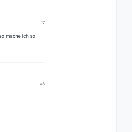
#7
lso mache ich so
ache ich so lange etwas
#8