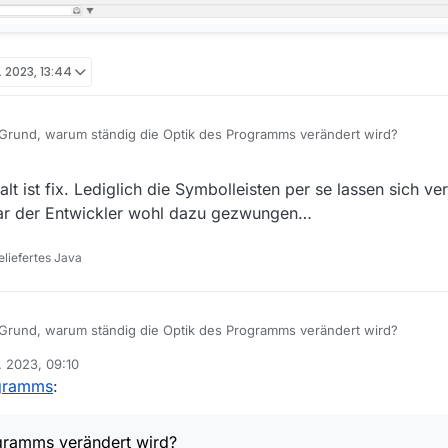
. 2023, 13:44
 Grund, warum ständig die Optik des Programms verändert wird?
 Settings auch sichern könnte, damit man nicht ständig alles neu einr
t ist fix. Lediglich die Symbolleisten per se lassen sich v
s) ändert, habe ich bisher auch nicht finden können. Könnte man ja mal
r der Entwickler wohl dazu gezwungen…
liefertes Java
 Grund, warum ständig die Optik des Programms verändert wird?
. 2023, 09:10
 Settings auch sichern könnte, damit man nicht ständig alles neu einr
ogramms
:
s) ändert, habe ich bisher auch nicht finden können. Könnte man ja mal
gramms verändert wird?