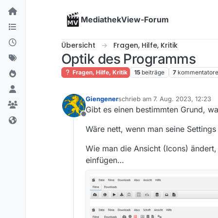
Skip to content
MediathekView-Forum
Übersicht
Fragen, Hilfe, Kritik
Optik des Programms
Fragen, Hilfe, Kritik
15
beiträge
7
kommentator
Giengener
schrieb am
7. Aug. 2023, 12:23
zuletzt editiert von
Gibt es einen bestimmten Grund, w
Offline
Wäre nett, wenn man seine Settings 
Wie man die Ansicht (Icons) ändert
einfügen…