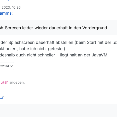
. 2023, 16:36
gramms
:
h Screen beim Starten des Programms. Es dauert ohnehin eine Weile bis
gearbeitet sind. Also mache ich so lange etwas anderes, was dann du
ich der Splash-Screeen leider wieder dauerhaft in den Vordergrund. Das
eckt ist,
tellt.
sh-Screeen leider wieder dauerhaft in den Vordergrund.
h der Splashscreen dauerhaft abstellen (beim Start mit der 
tioniert, habe ich nicht getestet).
shalb auch nicht schneller – liegt halt an der JavaVM.
 22:04
lash
angeben.
ms
: