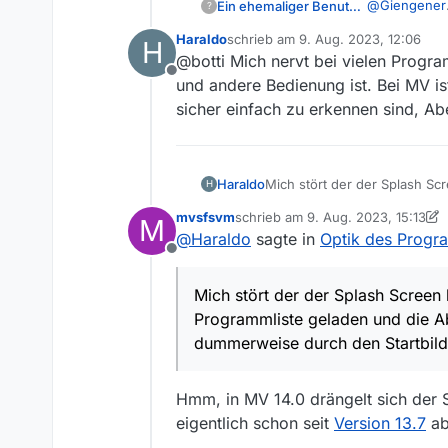
@
Giengener
Ein ehemaliger Benutzer
?
mich stört da
Haraldo
schrieb am
9. Aug. 2023, 12:06
H
Dass sich be
Man kann übr
zuletzt editiert von
@botti Mich nervt bei vielen Progr
Du hast verm
Offline
PS: Anpassen
und andere Bedienung ist. Bei MV i
die Version 
sicher einfach zu erkennen sind, Ab
Haraldo
Mich stört der der Splash Sc
H
Es dauert ohnehin eine Weile
mvsfsvm
schrieb am
9. Aug. 2023, 15:13
M
anderes, was dann dummerwei
zuletzt editiert von mvsfsvm
8. Se
@
Haraldo
sagte in
Optik des Prog
Offline
Mich stört der der Splash Screen
Programmliste geladen und die A
dummerweise durch den Startbilds
Hmm, in MV 14.0 drängelt sich der 
eigentlich schon seit
Version 13.7
ab