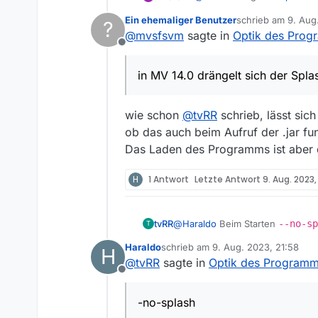
Ein ehemaliger Benutzer
schrieb am
9. Aug
?
zuletzt editiert von
@
mvsfsvm
sagte in
Optik des Pro
Mich stört der der Splas
Offline
geladen und die Abos ab
Hmm, in MV 14.0 drängelt s
den Startbildschirm überd
schon seit
Version 13.7
abges
in MV 14.0 drängelt sich der Spla
wie schon
@
tvRR
schrieb, lässt sic
ob das auch beim Aufruf der .jar funk
Das Laden des Programms ist aber de
H
1 Antwort
Letzte Antwort
9. Aug. 2023,
tvRR
@
Haraldo
Beim Starten
--no-sp
T
Haraldo
schrieb am
9. Aug. 2023, 21:58
H
zuletzt editiert von
@
tvRR
sagte in
Optik des Program
Offline
-no-splash