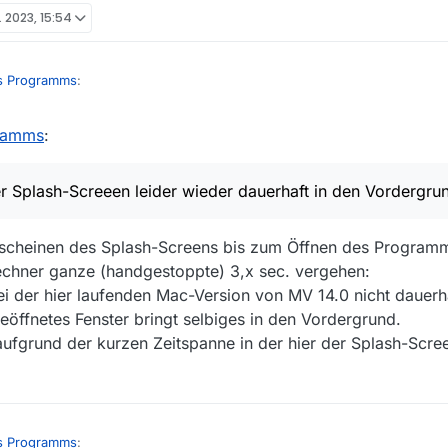
. 2023, 15:54
s Programms
:
gramms
:
h Screen beim Starten des Programms. Es dauert ohnehin eine Weile bis
gearbeitet sind. Also mache ich so lange etwas anderes, was dann du
ich der Splash-Screeen leider wieder dauerhaft in den Vordergrund. Das
eckt ist,
tellt.
r Splash-Screeen leider wieder dauerhaft in den Vordergru
cheinen des Splash-Screens bis zum Öffnen des Programmf
echner ganze (handgestoppte) 3,x sec. vergehen:
ei der hier laufenden Mac-Version von MV 14.0 nicht dauerh
geöffnetes Fenster bringt selbiges in den Vordergrund.
aufgrund der kurzen Zeitspanne in der hier der Splash-Scree
s Programms
: