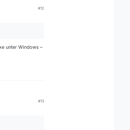
#12
 die Programmliste
mmerweise durch
 war doch eigentlich
.exe unter Windows –
#13