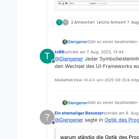
T
?
2 Antworten
Letzte Antwort
7. Aug
Gibt es einen bestimmten
Giengener
tvRR
schrieb am
7. Aug. 2023, 13:44
T
Wäre nett, wenn man seine
zuletzt editiert von
@
Giengener
Jeder Symbolleisteninhal
Offline
Wie man die Ansicht (Icon
den Wechsel des UI-Frameworks wa
einfügen…
MediathekView-14.4.0-win-2025-08-25 & mitge
Gibt es einen bestimmten
Giengener
Ein ehemaliger Benutzer
schrieb am
8. Aug
?
Wäre nett, wenn man seine
zuletzt editiert von
@
Giengener
sagte in
Optik des Pr
Offline
Wie man die Ansicht (Icon
einfügen…
warum ständig die Optik des Pro