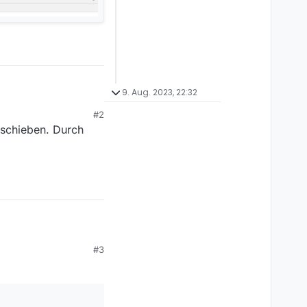
9. Aug. 2023, 22:32
#2
ichten muss…
erschieben. Durch
 in das Programm
#3
ichten muss…
 in das Programm