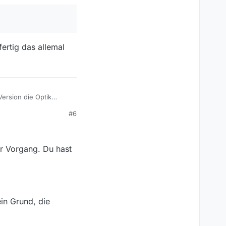
ertig das allemal
ersion die Optik
ich auch die Leisten
#6
er Vorgang. Du hast
ein Grund, die