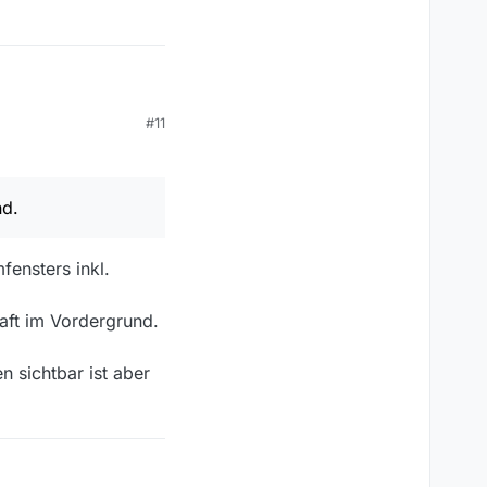
#11
 die Programmliste
mmerweise durch
 war doch eigentlich
nd.
ensters inkl.
aft im Vordergrund.
n sichtbar ist aber