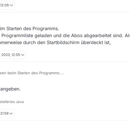
 12:06
eim Starten des Programms.
ie Programmliste geladen und die Abos abgearbeitet sind. A
erweise durch den Startbildschirm überdeckt ist,
. 2023, 12:05
reen beim Starten des Programms.
 bis die Programmliste geladen und die Abos abgearbeitet sind. Also m
se durch den Startbildschirm überdeckt ist,
angeben.
liefertes Java
 21:58