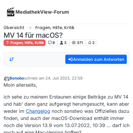
Skip to content
MediathekView-Forum
Übersicht
Fragen, Hilfe, Kritik
MV 14 für macOS?
Fragen, Hilfe, Kritik
8
3
371
2
Anmelden zum Antworten
Bonobo
schrieb am
24. Juli 2023, 22:59
zuletzt editiert von
Offline
Moin allerseits,
ich sehe zu meinem Erstaunen einige Beiträge zu MV 14
und hab’ dann ganz aufgeregt herumgesucht, kann aber
weder im
Changelog
noch sonstwo was Offizielles dazu
finden, und auch der macOS-Download enthält immer
noch die Version 13.9 vom 13.07.2022, 10:39 … darf ich
noch auf eine Mac-Version hoffen?