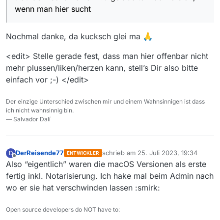
wenn man hier sucht
Nochmal danke, da kucksch glei ma 🙏
<edit> Stelle gerade fest, dass man hier offenbar nicht
mehr plussen/liken/herzen kann, stell’s Dir also bitte
einfach vor ;-) </edit>
Der einzige Unterschied zwischen mir und einem Wahnsinnigen ist dass
ich nicht wahnsinnig bin.
— Salvador Dalí
DerReisende77
schrieb am
25. Juli 2023, 19:34
D
ENTWICKLER
zuletzt editiert von
Offline
Also “eigentlich” waren die macOS Versionen als erste
fertig inkl. Notarisierung. Ich hake mal beim Admin nach
wo er sie hat verschwinden lassen :smirk:
Open source developers do NOT have to: