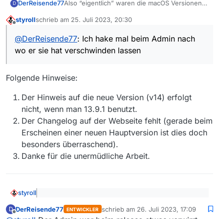
DerReisende77
Also “eigentlich” waren die macOS Versionen
D
als erste fertig inkl. Notarisierung. Ich hake mal
styroll
schrieb am
25. Juli 2023, 20:30
beim Admin nach wo er sie hat verschwinden
zuletzt editiert von
Offline
lassen :smirk:
@
DerReisende77
: Ich hake mal beim Admin nach
wo er sie hat verschwinden lassen
Folgende Hinweise:
Der Hinweis auf die neue Version (v14) erfolgt
nicht, wenn man 13.9.1 benutzt.
Der Changelog auf der Webseite fehlt (gerade beim
Erscheinen einer neuen Hauptversion ist dies doch
besonders überraschend).
Danke für die unermüdliche Arbeit.
styroll
@
DerReisende77
: Ich hake mal beim Admin nach
DerReisende77
schrieb am
26. Juli 2023, 17:09
D
wo er sie hat verschwinden lassen
ENTWICKLER
zuletzt editiert von
Offline
Folgende Hinweise: