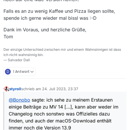
Falls es an zu wenig Kaffee und Pizza liegen sollte,
spende ich gerne wieder mal bissl was :-D
Dank im Voraus, und herzliche Grüße,
Tom
Der einzige Unterschied zwischen mir und einem Wahnsinnigen ist dass
ich nicht wahnsinnig bin.
— Salvador Dalí
D
1 Antwort
styroll
schrieb am
24. Juli 2023, 23:37
zuletzt editiert von
Offline
@
Bonobo
sagte: ich sehe zu meinem Erstaunen
einige Beiträge zu MV 14 […], kann aber weder im
Changelog noch sonstwo was Offizielles dazu
finden, und auch der macOS-Download enthält
immer noch die Version 13.9