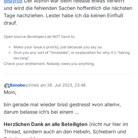
@
styroll
Der Admin war beim release etwas verwirrt
und wird die fehlenden Sachen hoffentlich die nächsten
Der Hinweis auf die neue Version (v14) erfolgt
Tage nachziehen. Leider habe ich da keinen Einfluß
nicht, wenn man 13.9.1 benutzt.
drauf.
Der Changelog auf der Webseite fehlt (gerade
beim Erscheinen einer neuen Hauptversion ist dies
doch besonders überraschend).
Open source developers do NOT have to:
Danke für die unermüdliche Arbeit.
Make your issue a priority, just because you say so.
Give you any sort of "timetable", or explanation for why it´s "taking
too long".
Check your entitlement. Nobody owes you anything.
Bonobo
schrieb am
26. Juli 2023, 23:48
zuletzt editiert von
Offline
Moin,
bin gerade mal wieder bissl gestresst »von allem«,
darum belasse ich’s bei einem …
Herzlichen Dank an alle Beteiligten
(nicht nur hier im
Thread, sondern auch an den Hebeln, Schiebern und