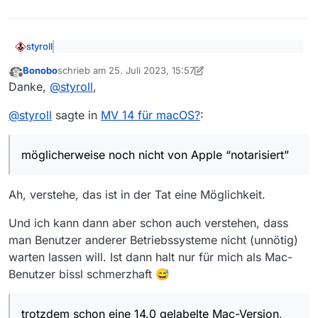
styroll
@
Bonobo
sagte: ich sehe zu meinem Erstaunen
Bonobo
schrieb am
25. Juli 2023, 15:57
einige Beiträge zu MV 14 […], kann aber weder im
zuletzt editiert von Bonobo
Offline
Die Mac-Version wurde möglicherweise noch nicht von
Changelog noch sonstwo was Offizielles dazu
Danke,
@
styroll
,
Apple “notarisiert”, weshalb das MV-Team mit der
finden, und auch der macOS-Download enthält
offiziellen Info zur neuen Version zuwartet (so
Mir ist allerdings nicht klar, warum man mit der Release
immer noch die Version 13.9
@
styroll
sagte in
MV 14 für macOS?
:
zumindest war es auch schon mal in der
(für andere OS) nicht einfach zuwartet; aber das wird
Vergangenheit).
wohl alles automatisch gebaut…
Es gibt übrigens trotzdem schon eine 14.0 gelabelte
Mac-Version, wenn man
hier sucht
:
möglicherweise noch nicht von Apple “notarisiert”
Ah, verstehe, das ist in der Tat eine Möglichkeit.
Und ich kann dann aber schon auch verstehen, dass
man Benutzer anderer Betriebssysteme nicht (unnötig)
warten lassen will. Ist dann halt nur für mich als Mac-
Benutzer bissl schmerzhaft 😅
trotzdem schon eine 14.0 gelabelte Mac-Version,