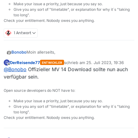
Make your issue a priority, just because you say so.
Give you any sort of "timetable", or explanation for why it´s "taking
too long".
Check your entitlement. Nobody owes you anything.
1 Antwort
Moin allerseits,
Bonobo
DerReisende77
schrieb am
25. Juli 2023, 19:36
D
ENTWICKLER
ich sehe zu meinem Erstaunen einige Beiträge zu MV
zuletzt editiert von
Offline
@
Bonobo
Offizieller MV 14 Download sollte nun auch
14 und hab’ dann ganz aufgeregt herumgesucht, kann
aber weder im
Changelog
noch sonstwo was
Falls es an zu wenig Kaffee und Pizza liegen sollte,
verfügbar sein.
Offizielles dazu finden, und auch der macOS-
spende ich gerne wieder mal bissl was :-D
Download enthält immer noch die Version 13.9 vom
Dank im Voraus, und herzliche Grüße,
Open source developers do NOT have to:
13.07.2022, 10:39 … darf ich noch auf eine Mac-
Tom
Version hoffen?
Make your issue a priority, just because you say so.
Give you any sort of "timetable", or explanation for why it´s "taking
too long".
Check your entitlement. Nobody owes you anything.