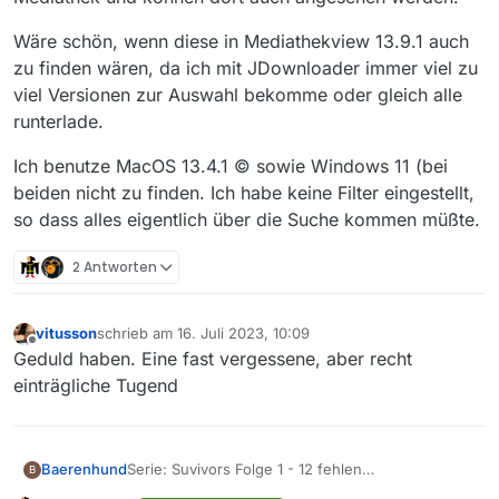
Wäre schön, wenn diese in Mediathekview 13.9.1 auch
zu finden wären, da ich mit JDownloader immer viel zu
viel Versionen zur Auswahl bekomme oder gleich alle
runterlade.
Ich benutze MacOS 13.4.1 © sowie Windows 11 (bei
beiden nicht zu finden. Ich habe keine Filter eingestellt,
so dass alles eigentlich über die Suche kommen müßte.
2 Antworten
vitusson
schrieb am
16. Juli 2023, 10:09
zuletzt editiert von
Offline
Geduld haben. Eine fast vergessene, aber recht
einträgliche Tugend
Serie: Suvivors Folge 1 - 12 fehlen
Baerenhund
B
Sender: ZDFneo