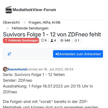
Skip to content
MediathekView-Forum
Übersicht
Fragen, Hilfe, Kritik
Fehlende Sendungen
Suvivors Folge 1 - 12 von ZDFneo fehlt
Fehlende Sendungen
5
4
340
1
Anmelden zum Antworten
Baerenhund
schrieb am
16. Juli 2023, 09:54
B
zuletzt editiert von
Offline
Serie: Suvivors Folge 1 - 12 fehlen
Sender: ZDFneo
Ausstrahlung: 1 Folge 16.07.2023 um 20:15 Uhr in
ZDFneo
Die Folgen sind mit “vorab” bereits in der ZDF-
Mediathek und können dort auch angesehen werden.