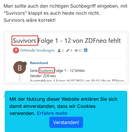
Man sollte auch den richtigen Suchbegriff eingeben, mit
auch zu finden wären, da ich mit JDownloader
immer viel zu viel Versionen zur Auswahl
Ich benutze MacOS 13.4.1 © sowie Windows 11
“Suvivors” klappt es auch heute noch nicht.
bekomme oder gleich alle runterlade.
(bei beiden nicht zu finden. Ich habe keine Filter
Survivors wäre korrekt!
eingestellt, so dass alles eigentlich über die
Suche kommen müßte.
Auch ein Maulwurfn findet mal ein Huhn!
Mit der Nutzung dieser Website erklären Sie sich
damit einverstanden, dass wir Cookies
verwenden.
Erfahre mehr
Verstanden!