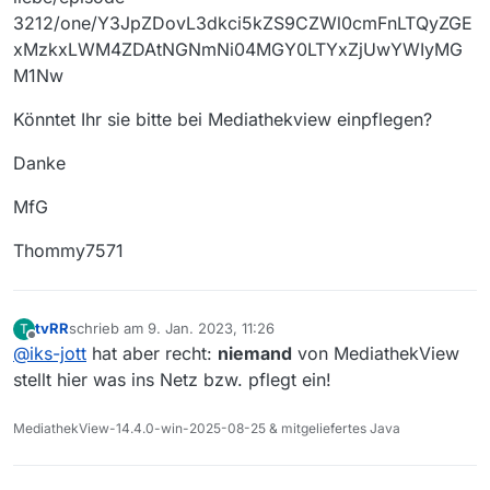
3212/one/Y3JpZDovL3dkci5kZS9CZWl0cmFnLTQyZGE
xMzkxLWM4ZDAtNGNmNi04MGY0LTYxZjUwYWIyMG
M1Nw
Könntet Ihr sie bitte bei Mediathekview einpflegen?
Danke
MfG
Thommy7571
tvRR
schrieb am
9. Jan. 2023, 11:26
T
zuletzt editiert von
Offline
@
iks-jott
hat aber recht:
niemand
von MediathekView
stellt hier was ins Netz bzw. pflegt ein!
MediathekView-14.4.0-win-2025-08-25 & mitgeliefertes Java