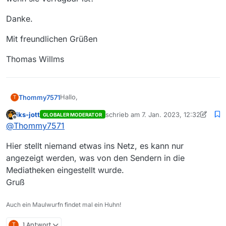
Danke.
Mit freundlichen Grüßen
Thomas Willms
Hallo,
Thommy7571
T
iks-jott
schrieb am
7. Jan. 2023, 12:32
GLOBALER MODERATOR
ich habe auf der Mediathek-Seite der ARD eine
zuletzt editiert von iks-jott
1. Juli 2023,
Offline
@
Thommy7571
Anfrage gestellt, die Episode 3212 von Sturm der
Liebe (gestern 18h40) ins Netz zu stellen, was
Danke.
Hier stellt niemand etwas ins Netz, es kann nur
bisher scheinbar versäumt wurde. Könnten Sie
sie bitte ins Netz stellen, wenn sie verfügbar ist?
Mit freundlichen Grüßen
angezeigt werden, was von den Sendern in die
Mediatheken eingestellt wurde.
Thomas Willms
Gruß
Auch ein Maulwurfn findet mal ein Huhn!
T
1 Antwort