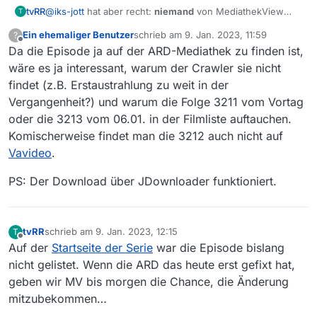
tvRR
@
iks-jott
hat aber recht:
niemand
von MediathekView
T
stellt hier was ins Netz bzw. pflegt ein!
Ein ehemaliger Benutzer
schrieb am
9. Jan. 2023, 11:59
?
zuletzt editiert von
Offline
Da die Episode ja auf der ARD-Mediathek zu finden ist,
wäre es ja interessant, warum der Crawler sie nicht
findet (z.B. Erstaustrahlung zu weit in der
Vergangenheit?) und warum die Folge 3211 vom Vortag
oder die 3213 vom 06.01. in der Filmliste auftauchen.
Komischerweise findet man die 3212 auch nicht auf
Vavideo
.
PS: Der Download über JDownloader funktioniert.
tvRR
schrieb am
9. Jan. 2023, 12:15
T
zuletzt editiert von
Offline
Auf der
Startseite der Serie
war die Episode bislang
nicht gelistet. Wenn die ARD das heute erst gefixt hat,
geben wir MV bis morgen die Chance, die Änderung
mitzubekommen…