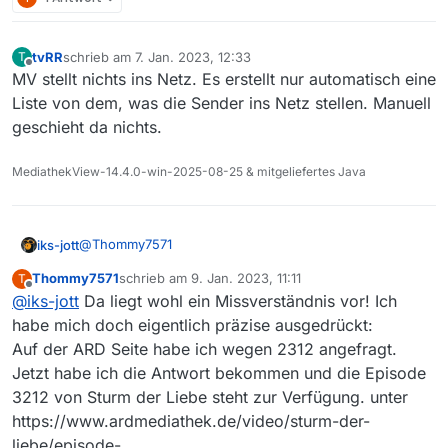
tvRR
schrieb am
7. Jan. 2023, 12:33
T
zuletzt editiert von
Offline
MV stellt nichts ins Netz. Es erstellt nur automatisch eine
Liste von dem, was die Sender ins Netz stellen. Manuell
geschieht da nichts.
MediathekView-14.4.0-win-2025-08-25 & mitgeliefertes Java
@
Thommy7571
iks-jott
Thommy7571
schrieb am
9. Jan. 2023, 11:11
T
Hier stellt niemand etwas ins Netz, es kann nur
zuletzt editiert von
Offline
@
iks-jott
Da liegt wohl ein Missverständnis vor! Ich
angezeigt werden, was von den Sendern in die
Mediatheken eingestellt wurde.
habe mich doch eigentlich präzise ausgedrückt:
Gruß
Auf der ARD Seite habe ich wegen 2312 angefragt.
Jetzt habe ich die Antwort bekommen und die Episode
3212 von Sturm der Liebe steht zur Verfügung. unter
https://www.ardmediathek.de/video/sturm-der-
liebe/episode-