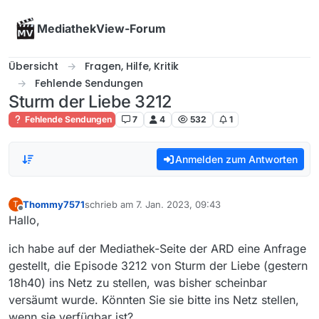
Skip to content
MediathekView-Forum
Übersicht
Fragen, Hilfe, Kritik
Fehlende Sendungen
Sturm der Liebe 3212
Fehlende Sendungen
7
4
532
1
Anmelden zum Antworten
Thommy7571
schrieb am
7. Jan. 2023, 09:43
T
zuletzt editiert von
Offline
Hallo,
ich habe auf der Mediathek-Seite der ARD eine Anfrage
gestellt, die Episode 3212 von Sturm der Liebe (gestern
18h40) ins Netz zu stellen, was bisher scheinbar
versäumt wurde. Könnten Sie sie bitte ins Netz stellen,
wenn sie verfügbar ist?