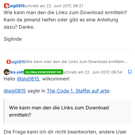
sig0815
schrieb am
22. Juni 2017, 08:21
zuletzt editiert von
Offline
Wie kann man den die Links zum Download ermitteln?
Kann da jemand helfen oder gibt es eine Anleitung
dazu? Danke.
Siglinde
Wie kann man den die Links zum Download ermitteln?
sig0815
Kann da jemand helfen oder gibt es eine Anleitung
iks-jott
schrieb am
22. Juni 2017, 08:54
GLOBALER MODERATOR
dazu? Danke.
Siglinde
zuletzt editiert von
Offline
Hallo
@
sig0815
, wilkommen!
@
sig0815
sagte in
The Code 1. Staffel auf arte
:
Wie kann man den die Links zum Download
ermitteln?
Die Frage kann ich dir nicht beantworten, andere User