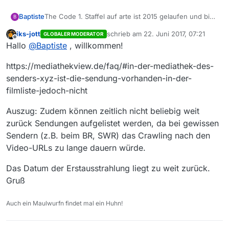
Baptiste
The Code 1. Staffel auf arte ist 2015 gelaufen und bis
B
Juli online in der arte-Mediathek.
iks-jott
schrieb am
22. Juni 2017, 07:21
GLOBALER MODERATOR
Leider fehlt sie zum download in der MV.
zuletzt editiert von
Offline
Hallo
@
Baptiste
, willkommen!
Filmliste 21.6.2017
Hier der link zu den Folgen:
https://mediathekview.de/faq/#in-der-mediathek-des-
senders-xyz-ist-die-sendung-vorhanden-in-der-
filmliste-jedoch-nicht
Auszug: Zudem können zeitlich nicht beliebig weit
zurück Sendungen aufgelistet werden, da bei gewissen
Sendern (z.B. beim BR, SWR) das Crawling nach den
Video-URLs zu lange dauern würde.
Das Datum der Erstausstrahlung liegt zu weit zurück.
Gruß
Auch ein Maulwurfn findet mal ein Huhn!