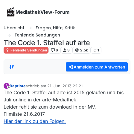
Skip to content
MediathekView-Forum
Übersicht
Fragen, Hilfe, Kritik
Fehlende Sendungen
The Code 1. Staffel auf arte
Fehlende Sendungen
6
3
2.5k
1
Anmelden zum Antworten
Baptiste
schrieb am
21. Juni 2017, 22:21
B
zuletzt editiert von
Offline
The Code 1. Staffel auf arte ist 2015 gelaufen und bis
Juli online in der arte-Mediathek.
Leider fehlt sie zum download in der MV.
Filmliste 21.6.2017
Hier der link zu den Folgen: