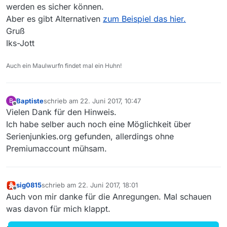
werden es sicher können.
Aber es gibt Alternativen
zum Beispiel das hier.
Gruß
Iks-Jott
Auch ein Maulwurfn findet mal ein Huhn!
Baptiste
schrieb am
22. Juni 2017, 10:47
B
zuletzt editiert von
Offline
Vielen Dank für den Hinweis.
Ich habe selber auch noch eine Möglichkeit über
Serienjunkies.org gefunden, allerdings ohne
Premiumaccount mühsam.
sig0815
schrieb am
22. Juni 2017, 18:01
zuletzt editiert von
Offline
Auch von mir danke für die Anregungen. Mal schauen
was davon für mich klappt.