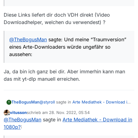
Diese Links liefert dir doch VDH direkt (Video
Downloadhelper, welchen du verwendest) ?
@
TheBogusMan
sagte: Und meine “Traumversion”
eines Arte-Downloaders würde ungefähr so
aussehen:
Ja, da bin ich ganz bei dir. Aber immerhin kann man
das mit yt-dlp manuell erreichen.
@
styroll
sagte in
Arte Mediathek - Download in
TheBogusMan
T
1080p?
:
vitusson
schrieb am
28. Nov. 2022, 05:54
zuletzt editiert von
Offline
Mir ist nach diesen Aussagen jetzt nicht
@
TheBogusMan
sagte in
Arte Mediathek - Download in
mal klar, ob du den Download einer ARTE-
1080p?
:
Ja, also 1080p-Video- und die separaten Audio-
Sendung inkl. integrierter Tonspur
und Untertiteldateien bekomme ich dank der
überhaupt hingekriegt hast. Offenbar geht