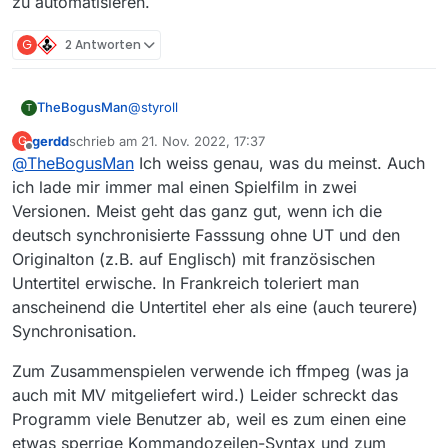
zu automatisieren.
G
2 Antworten
@
styroll
TheBogusMan
T
gerdd
schrieb am
21. Nov. 2022, 17:37
G
Danke für die Antwort und den Link mit der
zuletzt editiert von
Offline
@
TheBogusMan
Ich weiss genau, was du meinst. Auch
übersichtlichen Auflistung der verschiedenen
Spuren. JDownloader und Vavideo hatte ich
Das ist ja im Prinzip ja sogar viel praktischer so,
ich lade mir immer mal einen Spielfilm in zwei
auch schon probiert und mit dem Video
dann kann man sich seine eigene Bild-, Ton-
Versionen. Meist geht das ganz gut, wenn ich die
DownloadHelper bekam ich zwar den 1080p-
und UT-Kombination erstellen; das hat mich
Leider habe ich null Programmierkenntnisse,
deutsch synchronisierte Fasssung ohne UT und den
Stream, aber keine Tonspuren dazu.
bisher immer genervt, dass ich den Film
sonst würde ich mich mal daran versuchen, das
Originalton (z.B. auf Englisch) mit französischen
zweimal runterladen musste, wenn ich die
ganze Auslesen und Zusammensetzen der
deutsche und die Originaltonspur haben wollte
Adressen irgendwie zu automatisieren.
Untertitel erwische. In Frankreich toleriert man
und oft hatte man dann die festen
anscheinend die Untertitel eher als eine (auch teurere)
französischen UT dazu.
Synchronisation.
Zum Zusammenspielen verwende ich ffmpeg (was ja
auch mit MV mitgeliefert wird.) Leider schreckt das
Programm viele Benutzer ab, weil es zum einen eine
etwas sperrige Kommandozeilen-Syntax und zum