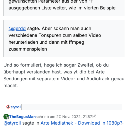
gewünschten Parameter aus der von -F
ausgegebenen Liste weiter, wie im vierten Beispiel
@
gerdd
sagte: Aber sokann man auch
verschiedene Tonspuren zum selben Video
herunterladen und dann mit ffmpeg
zusammenspielen
Und so formuliert, hege ich sogar Zweifel, ob du
überhaupt verstanden hast, was yt-dlp bei Arte-
Sendungen mit separatem Video- und Audiotrack genau
macht.
styroll
@
TheBogusMan
sagte: sonst würde ich mich mal
TheBogusMan
schrieb am
27. Nov. 2022, 21:57
T
daran versuchen, das ganze Auslesen und
zuletzt editiert von TheBogusMan
Offline
Zusammensetzen der Adressen irgendwie zu
@
styroll
sagte in
Arte Mediathek - Download in 1080p?
:
@
TheBogusMan
sagte: Ich gehöre da definitiv
automatisieren.