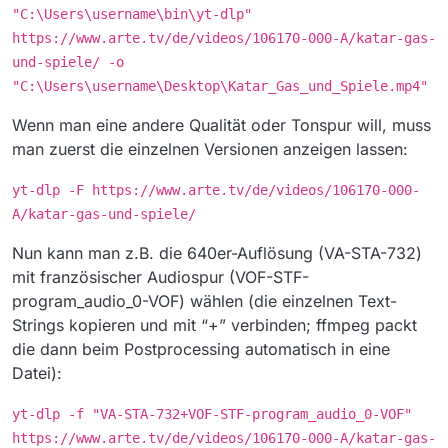
"C:\Users\username\bin\yt-dlp"
https://www.arte.tv/de/videos/106170-000-A/katar-gas-
und-spiele/ -o
"C:\Users\username\Desktop\Katar_Gas_und_Spiele.mp4"
Wenn man eine andere Qualität oder Tonspur will, muss
man zuerst die einzelnen Versionen anzeigen lassen:
yt-dlp -F https://www.arte.tv/de/videos/106170-000-
A/katar-gas-und-spiele/
Nun kann man z.B. die 640er-Auflösung (VA-STA-732)
mit französischer Audiospur (VOF-STF-
program_audio_0-VOF) wählen (die einzelnen Text-
Strings kopieren und mit “+” verbinden; ffmpeg packt
die dann beim Postprocessing automatisch in eine
Datei):
yt-dlp -f "VA-STA-732+VOF-STF-program_audio_0-VOF"
https://www.arte.tv/de/videos/106170-000-A/katar-gas-