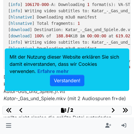
[
info
] 
106170
-000
-A: Downloading 
1
 format(s): VA-STA
[
info
] Writing video subtitles to: Katar_-_Gas_und_Sp
[
hlsnative
] Downloading m3u8 manifest

[
hlsnative
] Total fragments: 
1
[
download
] Destination: Katar_-_Gas_und_Spiele.de.vtt
[
download
] 
100
% of  
188.84
KiB 
in
00
:
00
:
00
 at 
619.02
K
[
info
] Writing video subtitles to: Katar_-_Gas_und_Sp
[
hlsnative
] Downloading m3u8 manifest

[
hlsnative
] Total fragments: 
1
Mit der Nutzung dieser Website erklären Sie sich
[
download
] Destination: Katar_-_Gas_und_Spiele.fr.vtt
damit einverstanden, dass wir Cookies
[
download
] 
100
% of  
195.06
KiB 
in
00
:
00
:
00
 at 
672.29
K
verwenden.
Erfahre mehr
[
hlsnative
] Downloading m3u8 manifest

Das endet mit den 3 Dateien
Verstanden!
[
hlsnative
] Total fragments: 
933
Katar_-
Gas_und_Spiele.de.vtt
[
download
] Destination: Katar_-_Gas_und_Spiele.fVA-S
Katar
-
Gas_und_Spiele.fr.vtt
[
download
] 
100
% of  
200.63
MiB 
in
00
:
02
:
06
 at 
1.58
MiB/
Katar
-_Gas_und_Spiele.mkv (mit 2 Audiospuren fr+de)
[
hlsnative
] Downloading m3u8 manifest

[
hlsnative
] Total fragments: 
934
1 / 2
In meinen Beispiel hab ich “wv” (worst video) benutzt,
[
download
] Destination: Katar_-_Gas_und_Spiele.fVA-ST
wollte nicht sinnlos die größte Datei runterladen.
[
download
] 
100
% of   
88.18
MiB 
in
00
:
01
:
25
 at 
1.03
MiB/
[
hlsnative
] Downloading m3u8 manifest

Untertitel nur für Französisch mit “–sub-langs fr”, oder
[
hlsnative
] Total fragments: 
934
nur de, usw. Dateinamen und Zielverzeichnis kann man