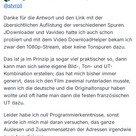
zuletzt editiert von
Offline
Ich bin kein Entwickler, aber die Full-HD-Auflösung ist –
sind?
@
styroll
basierend auf deren URL – vermutlich nur über die
APIv2 zu kriegen, während MV noch die alte
Wenn du einen MP4-Direkt-Download in Full HD willst,
Danke für die Antwort und den Link mit der
Schnittstelle APIv1 verwendet. Das ist das erste Problem.
wird die Videospur und die Audiospur separat
übersichtlichen Auflistung der verschiedenen Spuren.
ausgeliefert, dass heisst, du musst die zwei Spuren
Bsp. “
Katar – Gas und Spiele
”
JDownloader und Vavideo hatte ich auch schon
muxen. Das ist das zweite Problem,
vgl. dieser Thread
.
probiert und mit dem Video DownloadHelper bekam ich
https://arte-cmafhls.akamaized.net/am/cmaf/1060
zwar den 1080p-Stream, aber keine Tonspuren dazu.
Alternativen wie JDownloader zeigen die Full-HD-
Version (noch) nicht an.
Das ist ja im Prinzip ja sogar viel praktischer so, dann
kann man sich seine eigene Bild-, Ton- und UT-
Kombination erstellen; das hat mich bisher immer
genervt, dass ich den Film zweimal runterladen musste,
wenn ich die deutsche und die Originaltonspur haben
wollte und oft hatte man dann die festen französischen
UT dazu.
Leider habe ich null Programmierkenntnisse, sonst
würde ich mich mal daran versuchen, das ganze
Auslesen und Zusammensetzen der Adressen irgendwie