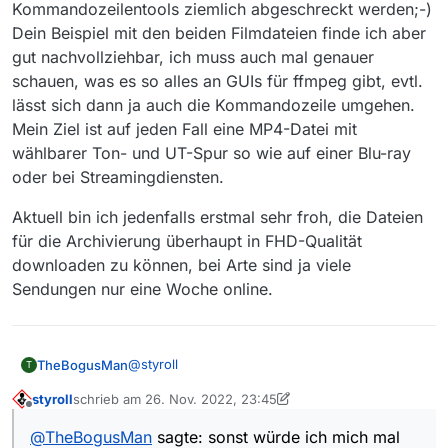
Kommandozeilentools ziemlich abgeschreckt werden;-)
Dein Beispiel mit den beiden Filmdateien finde ich aber
gut nachvollziehbar, ich muss auch mal genauer
schauen, was es so alles an GUIs für ffmpeg gibt, evtl.
lässt sich dann ja auch die Kommandozeile umgehen.
Mein Ziel ist auf jeden Fall eine MP4-Datei mit
wählbarer Ton- und UT-Spur so wie auf einer Blu-ray
oder bei Streamingdiensten.
Aktuell bin ich jedenfalls erstmal sehr froh, die Dateien
für die Archivierung überhaupt in FHD-Qualität
downloaden zu können, bei Arte sind ja viele
Sendungen nur eine Woche online.
@
styroll
TheBogusMan
T
styroll
schrieb am
26. Nov. 2022, 23:45
Danke für die Antwort und den Link mit der
zuletzt editiert von styroll
Offline
übersichtlichen Auflistung der verschiedenen
@
TheBogusMan
sagte: sonst würde ich mich mal
Spuren. JDownloader und Vavideo hatte ich
Das ist ja im Prinzip ja sogar viel praktischer so,