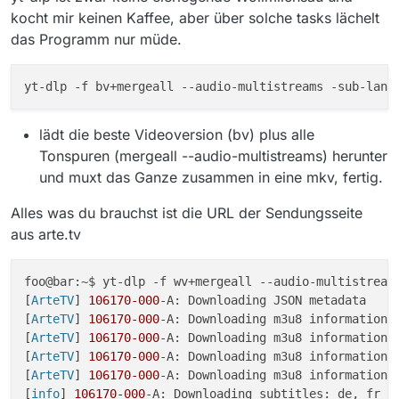
kocht mir keinen Kaffee, aber über solche tasks lächelt
das Programm nur müde.
lädt die beste Videoversion (bv) plus alle
Tonspuren (mergeall --audio-multistreams) herunter
und muxt das Ganze zusammen in eine mkv, fertig.
Alles was du brauchst ist die URL der Sendungsseite
aus arte.tv
foo@bar:~$ yt-dlp -f wv+mergeall --audio-multistream
[
ArteTV
] 
106170
-000
-A: Downloading JSON metadata

[
ArteTV
] 
106170
-000
-A: Downloading m3u8 information

[
ArteTV
] 
106170
-000
-A: Downloading m3u8 information

[
ArteTV
] 
106170
-000
-A: Downloading m3u8 information

[
ArteTV
] 
106170
-000
-A: Downloading m3u8 information

[
info
] 
106170
-000
-A: Downloading subtitles: de, fr
