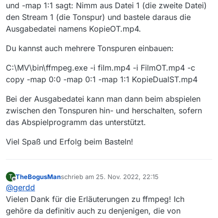
und -map 1:1 sagt: Nimm aus Datei 1 (die zweite Datei)
den Stream 1 (die Tonspur) und bastele daraus die
Ausgabedatei namens KopieOT.mp4.
Du kannst auch mehrere Tonspuren einbauen:
C:\MV\bin\ffmpeg.exe -i film.mp4 -i FilmOT.mp4 -c
copy -map 0:0 -map 0:1 -map 1:1 KopieDualST.mp4
Bei der Ausgabedatei kann man dann beim abspielen
zwischen den Tonspuren hin- und herschalten, sofern
das Abspielprogramm das unterstützt.
Viel Spaß und Erfolg beim Basteln!
TheBogusMan
schrieb am
25. Nov. 2022, 22:15
T
zuletzt editiert von
Offline
@
gerdd
Vielen Dank für die Erläuterungen zu ffmpeg! Ich
gehöre da definitiv auch zu denjenigen, die von