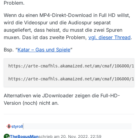
Problem.
Wenn du einen MP4-Direkt-Download in Full HD willst,
wird die Videospur und die Audiospur separat
ausgeliefert, dass heisst, du musst die zwei Spuren
muxen. Das ist das zweite Problem,
vgl. dieser Thread
.
Bsp. “
Katar – Gas und Spiele
”
https://arte-cmafhls.akamaized.net/am/cmaf/106000/106
Alternativen wie JDownloader zeigen die Full-HD-
Version (noch) nicht an.
styroll
@
TheBogusMan
sagte: Ist schon absehbar
TheBogusMan
schrieb am
20. Nov. 2022, 22:59
T
ob/wann in MV auch 1080p-Downloads möglich