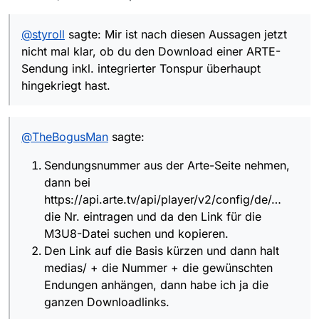
Programmierer schlägt da wahrscheinlich die
habe ich ja die ganzen Downloadlinks.
Verfügbarkeit und zeigt dem User die
Übersicht nachschauen muss.
Hände über dem Kopf zusammen bei so viel
verfügbaren Optionen in einer Liste an,
Aufwand.
@
styroll
sagte: Mir ist nach diesen Aussagen jetzt
Die Links entweder direkt im Browser oder
(ggf. auch noch mit der Option den
in JDownloader herunterladen.
nicht mal klar, ob du den Download einer ARTE-
Beschreibungstext und das Titelbild
downzuloaden).
Sendung inkl. integrierter Tonspur überhaupt
hingekriegt hast.
User wählt aus der Liste die gewünschte
Videoqualität und die gewünschten Audio-
und UT-Spuren aus.
@
TheBogusMan
sagte:
Programm lädt das in ein neues
Verzeichnis herunter und bietet dem User
Sendungsnummer aus der Arte-Seite nehmen,
die Möglichkeit, diese Einzelstreams nach
dann bei
dem Download gleich in ein passendens
Containerformat zu muxen und optional
https://api.arte.tv/api/player/v2/config/de/…
die Einzeldateien danach in den
die Nr. eintragen und da den Link für die
Papierkorb zu verschieben.
M3U8-Datei suchen und kopieren.
Den Link auf die Basis kürzen und dann halt
medias/ + die Nummer + die gewünschten
Endungen anhängen, dann habe ich ja die
ganzen Downloadlinks.