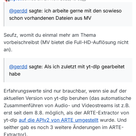
fertigen Befehl kopierst du in den Kommandozeile. Auf
Eine Warnung: Als ich zuletzt mit yt-dlp gearbeitet habe,
zuletzt editiert von styroll
Offline
diese Weise ist das gar nicht mehr so aufwändig.
kam bei dem ersten Beispiel
@
gerdd
sagte: ich arbeite gerne mit den sowieso
yt-dlp https://www.arte.tv/de/videos/106170-000-
schon vorhandenen Dateien aus MV
A/katar-gas-und-spiele/
immer der “aufwändigste” deutsche Text heraus, und
das war meistens der mit der Audiodeskription. Wen
Seufz, womit du einmal mehr am Thema
man die nicht braucht, nervt sie schon mal, und dann
Danach geht’s dann mit dem -f Parameter und dem
muss man eben doch etwas tiefer einsteigen - mit dem
gewünschten Parameter aus der von -F ausgegebenen
vorbeischreibst (MV bietet die Full-HD-Auflösung nicht
-F Parameter, der anzeigt, welche Versionen verfügbar
Liste weiter, wie im vierten Beispiel. Mir passiert es
In der Dokumentation von yt-dlp findest du auch eine
an).
sind (siehe drittes Beispiel bei
@
styroll
)
dabei immer wieder, dass ich mehrere Versuche starten
Liste von einigen speziellen Argumenten zum -f
muss, bis ich exakt das habe, was mir vorschwebt. Aber
Parameter, die diverse oft gewünschte Optionen einfach
(übrigens: Groß-und Kleinschreibung ist bei den
sokann man auch verschiedene Tonspuren zum selben
anbieten.
Parametern wichtig; also: -F is nicht -f!!)
@
gerdd
sagte: Als ich zuletzt mit yt-dlp gearbeitet
Video herunterladen und dann mit ffmpeg
habe
zusammenspielen (wie schon angedeutet.)
Erfahrungswerte sind nur brauchbar, wenn sie auf der
aktuellen Version von yt-dlp beruhen (das automatische
Zusammenführen von Audio- und Videostreams ist z.B.
erst seit dem 8.8. möglich, als der ARTE-Extractor von
yt-dlp
auf die APIv2 von ARTE umgestellt
wurde. Und
seither gab es noch 3 weitere Änderungen im ARTE-
Extractor).