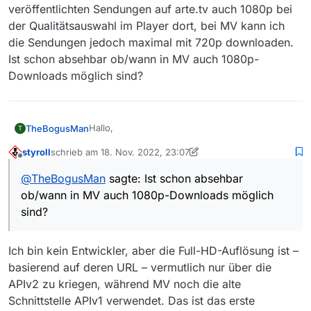
veröffentlichten Sendungen auf arte.tv auch 1080p bei
der Qualitätsauswahl im Player dort, bei MV kann ich
die Sendungen jedoch maximal mit 720p downloaden.
Ist schon absehbar ob/wann in MV auch 1080p-
Downloads möglich sind?
Hallo,
TheBogusMan
T
styroll
schrieb am
18. Nov. 2022, 23:07
zunächst einmal ein großes Lob & Danke für die
zuletzt editiert von styroll
Offline
stetige Weiterentwicklung von MediathekView,
@
TheBogusMan
sagte: Ist schon absehbar
das bei mir schon so manches Gigabyte an
Nun aber meine Frage: Seit kurzem gibt es bei
ob/wann in MV auch 1080p-Downloads möglich
Videodaten auf die Festplatte geschaufelt hat.
neu veröffentlichten Sendungen auf arte.tv
auch 1080p bei der Qualitätsauswahl im Player
sind?
dort, bei MV kann ich die Sendungen jedoch
maximal mit 720p downloaden. Ist schon
absehbar ob/wann in MV auch 1080p-
Ich bin kein Entwickler, aber die Full-HD-Auflösung ist –
Downloads möglich sind?
basierend auf deren URL – vermutlich nur über die
APIv2 zu kriegen, während MV noch die alte
Schnittstelle APIv1 verwendet. Das ist das erste