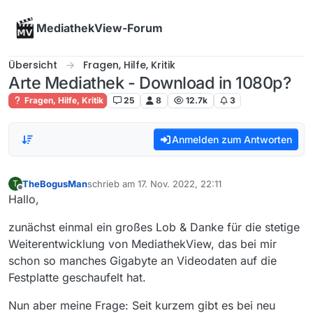
Skip to content
MediathekView-Forum
Übersicht
Fragen, Hilfe, Kritik
Arte Mediathek - Download in 1080p?
Fragen, Hilfe, Kritik
25
8
12.7k
3
Anmelden zum Antworten
TheBogusMan
schrieb am
17. Nov. 2022, 22:11
T
zuletzt editiert von
Offline
Hallo,
zunächst einmal ein großes Lob & Danke für die stetige
Weiterentwicklung von MediathekView, das bei mir
schon so manches Gigabyte an Videodaten auf die
Festplatte geschaufelt hat.
Nun aber meine Frage: Seit kurzem gibt es bei neu