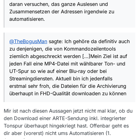
daran versuchen, das ganze Auslesen und
auch schon probiert und mit dem Video
dann kann man sich seine eigene Bild-, Ton-
DownloadHelper bekam ich zwar den 1080p-
und UT-Kombination erstellen; das hat mich
Leider habe ich null Programmierkenntnisse,
Zusammensetzen der Adressen irgendwie zu
Stream, aber keine Tonspuren dazu.
bisher immer genervt, dass ich den Film
sonst würde ich mich mal daran versuchen, das
automatisieren.
zweimal runterladen musste, wenn ich die
ganze Auslesen und Zusammensetzen der
deutsche und die Originaltonspur haben wollte
Adressen irgendwie zu automatisieren.
und oft hatte man dann die festen
französischen UT dazu.
@
TheBogusMan
sagte: Ich gehöre da definitiv auch
zu denjenigen, die von Kommandozeilentools
ziemlich abgeschreckt werden […]Mein Ziel ist auf
jeden Fall eine MP4-Datei mit wählbarer Ton- und
UT-Spur so wie auf einer Blu-ray oder bei
Streamingdiensten. Aktuell bin ich jedenfalls
erstmal sehr froh, die Dateien für die Archivierung
überhaupt in FHD-Qualität downloaden zu können
Mir ist nach diesen Aussagen jetzt nicht mal klar, ob du
den Download einer ARTE-Sendung inkl. integrierter
Tonspur überhaupt hingekriegt hast. Offenbar geht es
dir aber (vorerst) nicht ums Automatisieren (1.