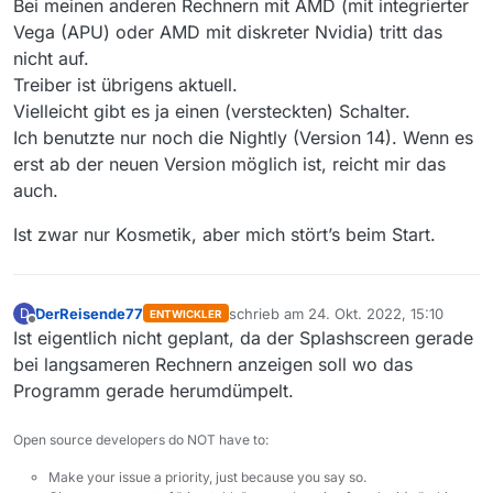
Bei meinen anderen Rechnern mit AMD (mit integrierter
Vega (APU) oder AMD mit diskreter Nvidia) tritt das
nicht auf.
Treiber ist übrigens aktuell.
Vielleicht gibt es ja einen (versteckten) Schalter.
Ich benutzte nur noch die Nightly (Version 14). Wenn es
erst ab der neuen Version möglich ist, reicht mir das
auch.
Ist zwar nur Kosmetik, aber mich stört’s beim Start.
DerReisende77
schrieb am
24. Okt. 2022, 15:10
D
ENTWICKLER
zuletzt editiert von
Offline
Ist eigentlich nicht geplant, da der Splashscreen gerade
bei langsameren Rechnern anzeigen soll wo das
Programm gerade herumdümpelt.
Open source developers do NOT have to:
Make your issue a priority, just because you say so.