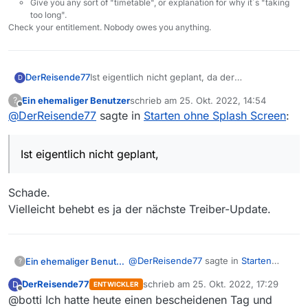
Give you any sort of "timetable", or explanation for why it´s "taking
too long".
Check your entitlement. Nobody owes you anything.
DerReisende77
Ist eigentlich nicht geplant, da der
D
Splashscreen gerade bei langsameren
Ein ehemaliger Benutzer
schrieb am
25. Okt. 2022, 14:54
?
Rechnern anzeigen soll wo das Programm
zuletzt editiert von
Offline
@
DerReisende77
sagte in
Starten ohne Splash Screen
:
gerade herumdümpelt.
Ist eigentlich nicht geplant,
Schade.
Vielleicht behebt es ja der nächste Treiber-Update.
@
DerReisende77
sagte in
Starten
Ein ehemaliger Benutzer
?
ohne Splash Screen
:
DerReisende77
schrieb am
25. Okt. 2022, 17:29
D
ENTWICKLER
zuletzt editiert von
Offline
@botti Ich hatte heute einen bescheidenen Tag und
Ist eigentlich nicht geplant,