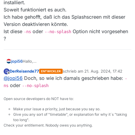
installiert.
Soweit funktioniert es auch.
Ich habe gehofft, daß ich das Splashscreen mit dieser
Version deaktivieren könnte.
Ist diese
oder
Option nicht vorgesehen
-ns
--no-splash
?
jopi56
Hallo,
ich habe heute ein Update 14.1.0 unter Windows 10
DerReisende77
schrieb am
21. Aug. 2024, 17:42
D
ENTWICKLER
installiert.
zuletzt editiert von
Offline
@
jopi56
Doch, so wie ich damals geschrieben habe:
Soweit funktioniert es auch.
-
Ich habe gehofft, daß ich das Splashscreen mit dieser
oder
ns
--no-splash
Version deaktivieren könnte.
Ist diese
-ns
oder
--no-splash
Option nicht
Open source developers do NOT have to:
vorgesehen ?
Make your issue a priority, just because you say so.
Give you any sort of "timetable", or explanation for why it´s "taking
too long".
Check your entitlement. Nobody owes you anything.