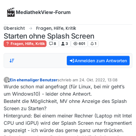
Skip to content
MediathekView-Forum
Übersicht
Fragen, Hilfe, Kritik
Starten ohne Splash Screen
Fragen, Hilfe, Kritik
8
3
601
1
Anmelden zum Antworten
Ein ehemaliger Benutzer
schrieb am
24. Okt. 2022, 13:08
?
zuletzt editiert von
Offline
Wurde schon mal angefragt (für Linux, bei mir geht’s
um Windows10) - leider ohne Antwort.
Besteht die Möglichkeit, MV ohne Anzeige des Splash
Screen zu Starten?
Hintergrund: Bei einem meiner Rechner (Laptop mit Intel
CPU und iGPU) wird der Splash Screen nur fragmentiert
angezeigt - ich würde das gerne ganz unterdrücken.