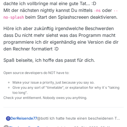
dachte ich vollbringe mal eine gute Tat… :D
Mit der nächsten nightly kannst Du mittels
oder
Schade.
-ns
--
Vielleicht behebt es ja der nächste
beim Start den Splashscreeen deaktivieren.
no-splash
Treiber-Update.
Höre ich aber zukünftig irgendwelche Beschwerden
dass Du nicht mehr siehst was das Programm macht
programmiere ich dir eigenhändig eine Version die dir
den Rechner formatiert :D
Spaß beiseite, ich hoffe das passt für dich.
Open source developers do NOT have to:
Make your issue a priority, just because you say so.
Give you any sort of "timetable", or explanation for why it´s "taking
too long".
Check your entitlement. Nobody owes you anything.
@botti Ich hatte heute einen bescheidenen Tag
DerReisende77
D
und dachte ich vollbringe mal eine gute Tat… :D