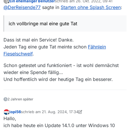
Ein ehemaliger Benutzer
schrieb am
26. Okt. 2022, 09:41
?
Mit der nächsten nightly kannst Du mittels
-ns
Höre ich aber zukünftig irgendwelche
zuletzt editiert von
Offline
@
DerReisende77
sagte in
Starten ohne Splash Screen
:
oder
--no-splash
beim Start den
Beschwerden dass Du nicht mehr siehst was
Splashscreeen deaktivieren.
das Programm macht programmiere ich dir
Spaß beiseite, ich hoffe das passt für dich.
eigenhändig eine Version die dir den Rechner
ich vollbringe mal eine gute Tat
formatiert :D
Dass ist mal ein Service! Danke.
Jeden Tag eine gute Tat meinte schon
Fähnlein
Fieselschweif
.
Schon getestet und funktioniert - ist wohl demnächst
wieder eine Spende fällig…
Und hoffentlich wird der heutige Tag ein besserer.
2 Jahren später
jopi56
schrieb am
21. Aug. 2024, 17:34
zuletzt editiert von jopi56
Offline
Hallo,
ich habe heute ein Update 14.1.0 unter Windows 10