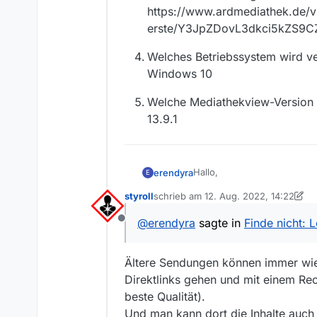
https://www.ardmediathek.de/v
erste/Y3JpZDovL3dkci5kZS
Welches Betriebssystem wird v
Windows 10
Welche Mediathekview-Version
13.9.1
Hallo,
erendyra
E
styroll
schrieb am
12. Aug. 2022, 14:22
ich hab mich heute hier im
zuletzt editiert von styroll
8. Dez. 202
finde.
@
erendyra
sagte in
Finde nicht: 
Offline
Zu welchem Sender ge
Das Erste
Ältere Sendungen können immer wiede
Wie heißt die Sendung
Direktlinks gehen und mit einem Rec
Loveparade: Die Verh
beste Qualität).
Link zu der Sendung i
Und man kann dort die Inhalte auch a
https://www.ardmediat