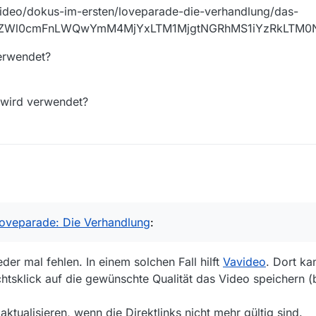
ideo/dokus-im-ersten/loveparade-die-verhandlung/das-
9CZWl0cmFnLWQwYmM4MjYxLTM1MjgtNGRhMS1iYzRkLTM0
erwendet?
 wird verwendet?
 Forum angemeldet, weil ich eine Doku mit der MediathekView-Window
2, 16:23
Loveparade: Die Verhandlung
:
hört die Sendung?
r mal fehlen. In einem solchen Fall hilft
Vavideo
. Dort k
?
htsklick auf die gewünschte Qualität das Video speichern (
andlung
n der Mediathek des Senders
ktualisieren, wenn die Direktlinks nicht mehr gültig sind.
hek.de/video/dokus-im-ersten/loveparade-die-verhandlung/das-