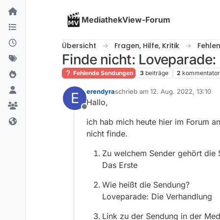
Skip to content
MediathekView-Forum
Übersicht
Fragen, Hilfe, Kritik
Fehle
Finde nicht: Loveparade:
Fehlende Sendungen
3
beiträge
2
kommentato
erendyra
schrieb am
12. Aug. 2022, 13:10
E
zuletzt editiert von
Hallo,
Offline
ich hab mich heute hier im Forum 
nicht finde.
Zu welchem Sender gehört die
Das Erste
Wie heißt die Sendung?
Loveparade: Die Verhandlung
Link zu der Sendung in der Med