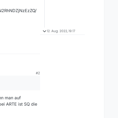
N2RhNDZjNzEzZQ/
12. Aug. 2022, 19:17
#2
s-Anwendung nicht
ann man auf
bei ARTE ist SQ die