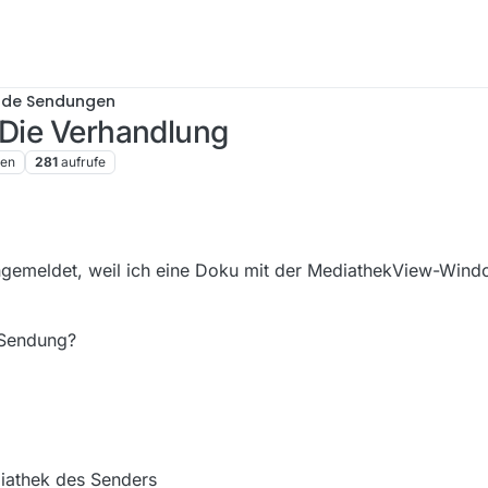
nde Sendungen
 Die Verhandlung
ren
281
aufrufe
angemeldet, weil ich eine Doku mit der MediathekView-Wi
 Sendung?
iathek des Senders