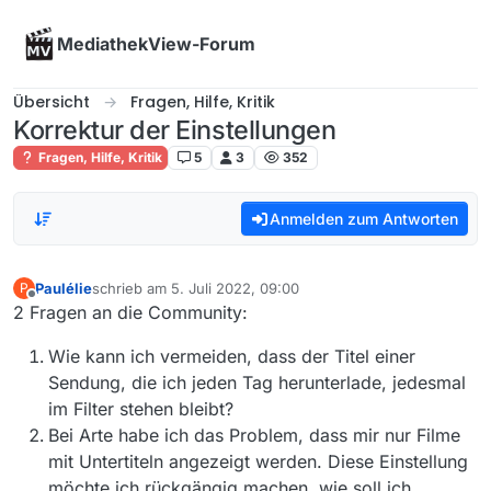
Skip to content
MediathekView-Forum
Übersicht
Fragen, Hilfe, Kritik
Korrektur der Einstellungen
Fragen, Hilfe, Kritik
5
3
352
Anmelden zum Antworten
Paulélie
schrieb am
5. Juli 2022, 09:00
P
zuletzt editiert von
Offline
2 Fragen an die Community:
Wie kann ich vermeiden, dass der Titel einer
Sendung, die ich jeden Tag herunterlade, jedesmal
im Filter stehen bleibt?
Bei Arte habe ich das Problem, dass mir nur Filme
mit Untertiteln angezeigt werden. Diese Einstellung
möchte ich rückgängig machen, wie soll ich