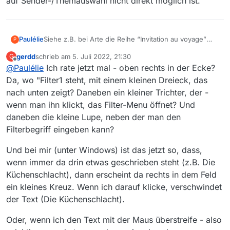
auf Sender-/Themauswahl nicht direkt möglich ist.
Paulélie
Siehe z.B. bei Arte die Reihe “Invitation au voyage”
P
aus “Culture et Pop - Art”
gerdd
schrieb am
5. Juli 2022, 21:30
G
Sonst kann ich kein Beispiel zur Filterleiste anbringen.
zuletzt editiert von
Offline
@
Paulélie
Ich rate jetzt mal - oben rechts in der Ecke?
Der Titel
“diekuechenschlachtdiekuechenschlachtdiekuechensc
Da, wo "Filter1 steht, mit einem kleinen Dreieck, das
hlacht…diekuechenschlacht” bleibt, so dass der Zugriff
nach unten zeigt? Daneben ein kleiner Trichter, der -
auf Sender-/Themauswahl nicht direkt möglich ist.
wenn man ihn klickt, das Filter-Menu öffnet? Und
daneben die kleine Lupe, neben der man den
Filterbegriff eingeben kann?
Und bei mir (unter Windows) ist das jetzt so, dass,
wenn immer da drin etwas geschrieben steht (z.B. Die
Küchenschlacht), dann erscheint da rechts in dem Feld
ein kleines Kreuz. Wenn ich darauf klicke, verschwindet
der Text (Die Küchenschlacht).
Oder, wenn ich den Text mit der Maus überstreife - also