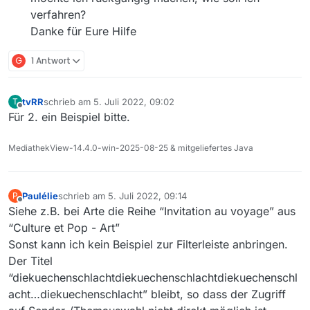
verfahren?
Danke für Eure Hilfe
G
1 Antwort
tvRR
schrieb am
5. Juli 2022, 09:02
T
zuletzt editiert von
Offline
Für 2. ein Beispiel bitte.
MediathekView-14.4.0-win-2025-08-25 & mitgeliefertes Java
Paulélie
schrieb am
5. Juli 2022, 09:14
P
zuletzt editiert von
Offline
Siehe z.B. bei Arte die Reihe “Invitation au voyage” aus
“Culture et Pop - Art”
Sonst kann ich kein Beispiel zur Filterleiste anbringen.
Der Titel
“diekuechenschlachtdiekuechenschlachtdiekuechenschl
acht…diekuechenschlacht” bleibt, so dass der Zugriff