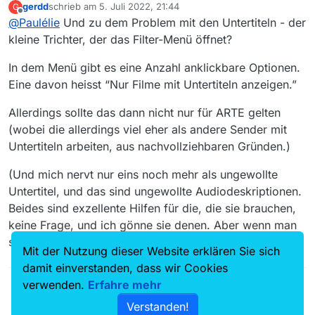
gerdd
schrieb am
5. Juli 2022, 21:44
G
Wie kann ich vermeiden, dass der Titel einer
zuletzt editiert von
Offline
@
Paulélie
Und zu dem Problem mit den Untertiteln - der
Sendung, die ich jeden Tag herunterlade,
jedesmal im Filter stehen bleibt?
kleine Trichter, der das Filter-Menü öffnet?
Bei Arte habe ich das Problem, dass mir nur Filme
mit Untertiteln angezeigt werden. Diese
In dem Menü gibt es eine Anzahl anklickbare Optionen.
Einstellung möchte ich rückgängig machen, wie
Eine davon heisst “Nur Filme mit Untertiteln anzeigen.”
soll ich verfahren?
Danke für Eure Hilfe
Allerdings sollte das dann nicht nur für ARTE gelten
(wobei die allerdings viel eher als andere Sender mit
Untertiteln arbeiten, aus nachvollziehbaren Gründen.)
(Und mich nervt nur eins noch mehr als ungewollte
Untertitel, und das sind ungewollte Audiodeskriptionen.
Beides sind exzellente Hilfen für die, die sie brauchen,
keine Frage, und ich gönne sie denen. Aber wenn man
sie nicht braucht, sind sie doch eher störend.)
Mit der Nutzung dieser Website erklären Sie sich
damit einverstanden, dass wir Cookies
verwenden.
Erfahre mehr
Verstanden!