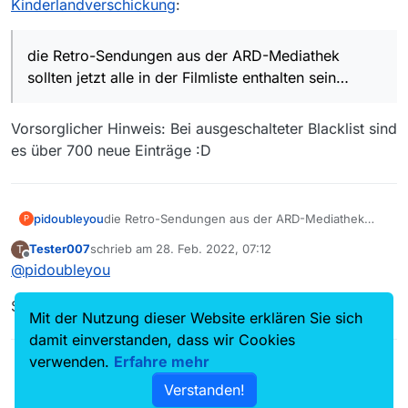
Kinderlandverschickung
:
die Retro-Sendungen aus der ARD-Mediathek
sollten jetzt alle in der Filmliste enthalten sein…
Vorsorglicher Hinweis: Bei ausgeschalteter Blacklist sind
es über 700 neue Einträge :D
pidoubleyou
die Retro-Sendungen aus der ARD-Mediathek
P
sollten jetzt alle in der Filmliste enthalten sein.
Tester007
schrieb am
28. Feb. 2022, 07:12
T
Wenn wieder mal eine fehlt, bitte im Forum
zuletzt editiert von
Offline
@
pidoubleyou
melden.
Super, vielen Dank!
Mit der Nutzung dieser Website erklären Sie sich
damit einverstanden, dass wir Cookies
verwenden.
Erfahre mehr
Verstanden!