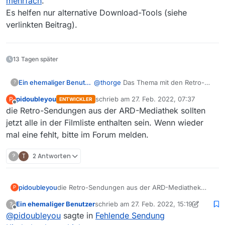
mehrfach
.
Es helfen nur alternative Download-Tools (siehe
Link: https://www.ardmediathek.de/video/wdr-
retro-hier-und-heute/mit-der-
verlinkten Beitrag).
kinderlandverschickung-aus-berlin-ins-
oberbergische/wdr/Y3JpZDovL3dkci5kZS9CZWl0
cmFnLTcxNDY1MjRiLTUwMDYtNGZiMy04NjQ3LTZl
13 Tagen später
YjJkNTNlZGMxZQ/
Betriebssystem: Windows 7
Ein ehemaliger Benutzer
@
thorge
Das Thema mit den Retro-
?
Sendungen in den Mediatheken ist
Version 13.7.0
pidoubleyou
schrieb am
27. Feb. 2022, 07:37
P
ENTWICKLER
ongoing und hatten wir schon
zuletzt editiert von
Offline
die Retro-Sendungen aus der ARD-Mediathek sollten
mehrfach
.
Es helfen nur alternative Download-
jetzt alle in der Filmliste enthalten sein. Wenn wieder
Tools (siehe verlinkten Beitrag).
mal eine fehlt, bitte im Forum melden.
?
T
2 Antworten
pidoubleyou
die Retro-Sendungen aus der ARD-Mediathek
P
sollten jetzt alle in der Filmliste enthalten sein.
Ein ehemaliger Benutzer
schrieb am
27. Feb. 2022, 15:19
?
Wenn wieder mal eine fehlt, bitte im Forum
zuletzt editiert von Ein ehemaliger Benutz
Offline
@
pidoubleyou
sagte in
Fehlende Sendung
melden.