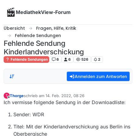
Skip to content
MediathekView-Forum
Übersicht
Fragen, Hilfe, Kritik
Fehlende Sendungen
Fehlende Sendung
Kinderlandverschickung
Fehlende Sendungen
6
6
526
2
Anmelden zum Antworten
Thorge
schrieb am
14. Feb. 2022, 08:26
T
zuletzt editiert von
Offline
Ich vermisse folgende Sendung in der Downloadliste:
Sender: WDR
Titel: Mit der Kinderlandverschickung aus Berlin ins
Oberbergische