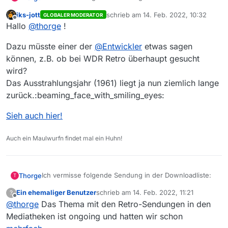
iks-jott
schrieb am
14. Feb. 2022, 10:32
GLOBALER MODERATOR
Sender: WDR
zuletzt editiert von
Offline
Hallo
@
thorge
!
Die Sendung wird auch in der MediathekView Online-
Titel: Mit der Kinderlandverschickung aus Berlin
Version nicht angezeigt.
ins Oberbergische
Dazu müsste einer der
@
Entwickler
etwas sagen
Besten Dank für die Hilfe!
können, z.B. ob bei WDR Retro überhaupt gesucht
Link: https://www.ardmediathek.de/video/wdr-
wird?
retro-hier-und-heute/mit-der-
kinderlandverschickung-aus-berlin-ins-
Das Ausstrahlungsjahr (1961) liegt ja nun ziemlich lange
oberbergische/wdr/Y3JpZDovL3dkci5kZS9CZWl0
zurück.:beaming_face_with_smiling_eyes:
cmFnLTcxNDY1MjRiLTUwMDYtNGZiMy04NjQ3LTZl
YjJkNTNlZGMxZQ/
Sieh auch hier!
Betriebssystem: Windows 7
Auch ein Maulwurfn findet mal ein Huhn!
Version 13.7.0
Ich vermisse folgende Sendung in der Downloadliste:
Thorge
T
Ein ehemaliger Benutzer
schrieb am
14. Feb. 2022, 11:21
?
Sender: WDR
zuletzt editiert von
Offline
@
thorge
Das Thema mit den Retro-Sendungen in den
Die Sendung wird auch in der MediathekView Online-
Titel: Mit der Kinderlandverschickung aus Berlin
Version nicht angezeigt.
Mediatheken ist ongoing und hatten wir schon
ins Oberbergische
Besten Dank für die Hilfe!