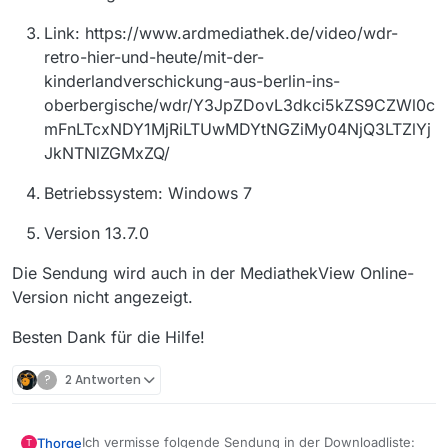
Link: https://www.ardmediathek.de/video/wdr-
retro-hier-und-heute/mit-der-
kinderlandverschickung-aus-berlin-ins-
oberbergische/wdr/Y3JpZDovL3dkci5kZS9CZWl0c
mFnLTcxNDY1MjRiLTUwMDYtNGZiMy04NjQ3LTZlYj
JkNTNlZGMxZQ/
Betriebssystem: Windows 7
Version 13.7.0
Die Sendung wird auch in der MediathekView Online-
Version nicht angezeigt.
Besten Dank für die Hilfe!
?
2 Antworten
Ich vermisse folgende Sendung in der Downloadliste:
Thorge
T