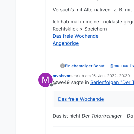
Versuch’s mit Alternativen, z. B. m
Ich hab mal in meine Trickkiste gegr
Rechtsklick > Speichern
Das freie Wochende
Angehörige
@
monaco_fr
Ein ehemaliger Benutzer
?
mvsfsvm
schrieb am
16. Jan. 2022, 20:39
M
Die Program
zuletzt editiert von
@we49 sagte in
Serienfolgen "Der 
gescannt, so
Offline
offenbar jed
Versuch’s mi
Das freie Wochende
Ich hab mal i
Rechtsklick 
Das freie W
Das ist nicht
Der Tatortreiniger - D
Angehörige