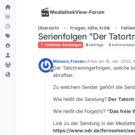
Skip to content
MediathekView-Forum
Übersicht
Fragen, Hilfe, Kritik
Fehle
Serienfolgen "Der Tatort
Fehlende Sendungen
6
beiträge
3
kommentato
Monaco_Franze
schrieb am
16. Jan. 2022, 1
zuletzt editiert von
Der Tatortreiningerfolgen, welche b
Offline
abrufbar.
Zu welchem Sender gehört die Se
Wie heißt die Sendung?
Der Tatortr
Wie heißt die Folge(n)?
“Das freie
Link zu der Sendung in der Mediath
https://www.ndr.de/fernsehen/se