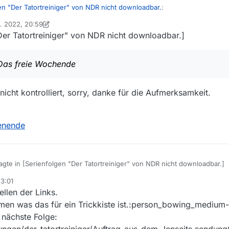
en "Der Tatortreiniger" von NDR nicht downloadbar.
:
n. 2022, 20:59
on Ein ehemaliger Benutzer
Der Tatortreiniger" von NDR nicht downloadbar.]
ger - Das freie Wochende
 Das freie Wochende
nicht kontrolliert, sorry, danke für die Aufmerksamkeit.
henende
gte in [Serienfolgen "Der Tatortreiniger" von NDR nicht downloadbar.]
23:01
llen der Links.
cht
Der Tatortreiniger - Das freie Wochende
en was das für ein Trickkiste ist.:person_bowing_medium-l
e nächste Folge:
hen Link gegriffen und nicht kontrolliert, sorry, danke für die Aufmerksa
ungen/der_tatortreiniger/Auftrag-aus-dem-Jenseits,sendun