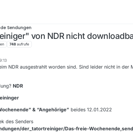
nde Sendungen
reiniger" von NDR nicht downloadba
ren
748
aufrufe
9:13
eim NDR ausgestrahlt worden sind. Sind leider nicht in der
ndung?
NDR
eininger
 Wochenende” & “Angehörige”
beides 12.01.2022
ek des Senders
ndungen/der_tatortreiniger/Das-freie-Wochenende,sen