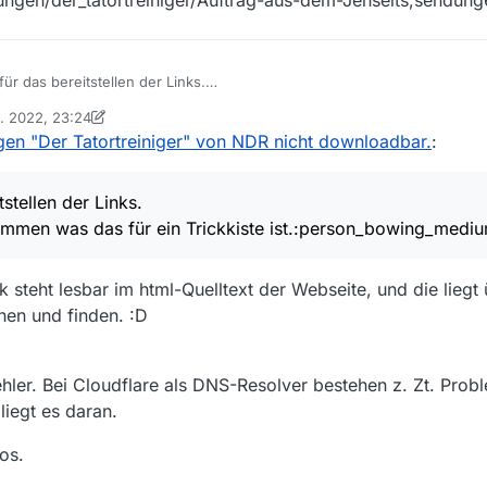
der richtige
iniger - Das freie Wochenende
r das bereitstellen der Links.
och rausbekommen was das für ein Trickkiste ist.:person_bowing_medium
n. 2022, 23:24
rt nicht auf die nächste Folge:
on Ein ehemaliger Benutzer
gen "Der Tatortreiniger" von NDR nicht downloadbar.
:
fernsehen/sendungen/der_tatortreiniger/Auftrag-aus-dem-Jenseits,se
stellen der Links.
mmen was das für ein Trickkiste ist.:person_bowing_medium
nk steht lesbar im html-Quelltext der Webseite, und die liegt
en und finden. :D
fehler. Bei Cloudflare als DNS-Resolver bestehen z. Zt. Prob
 liegt es daran.
os.