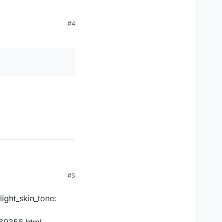
#4
#5
ight_skin_tone:
mkeit.
g69358.html