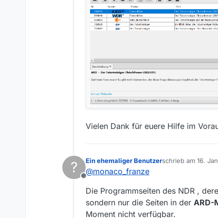
Vielen Dank für euere Hilfe im Vora
Ein ehemaliger Benutzer
schrieb am
16. Ja
?
zuletzt editiert v
@
monaco_franze
Offline
Die Programmseiten des NDR , dere
sondern nur die Seiten in der
ARD-M
Moment nicht verfügbar.