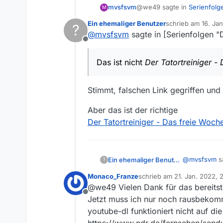
@we49 sagte in
Serienfolg
mvsfsvm
M
Ein ehemaliger Benutzer
schrieb am
16. Ja
?
zuletzt editiert v
@
mvsfsvm
sagte in [Serienfolgen "
Das freie Wochende
Offline
Das ist nicht
Der Tatortreini
Das ist nicht
Der Tatortreiniger -
Stimmt, falschen Link gegriffen und 
Aber das ist der richtige
Der Tatortreiniger - Das freie Woc
@
mvsfsvm
sa
Ein ehemaliger Benutzer
?
Monaco_Franze
schrieb am
21. Jan. 2022, 
zuletzt editiert von
@we49 Vielen Dank für das bereitste
Das ist ni
Offline
Jetzt muss ich nur noch rausbekomm
youtube-dl funktioniert nicht auf di
Stimmt, falsc
https://www.ndr.de/fernsehen/send