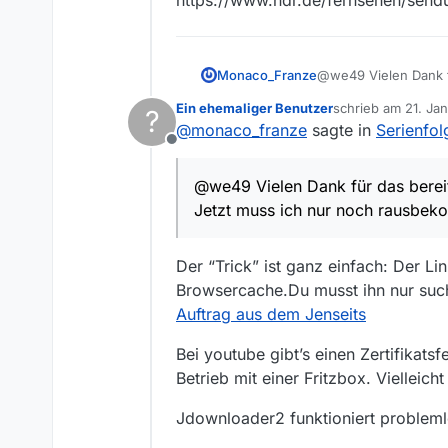
Aber das ist 
Der Tatortre
Monaco_Franze
@we49 Vielen Dank fü
Jetzt muss ich nur n
Ein ehemaliger Benutzer
schrieb am
21. Ja
?
youtube-dl funktionie
zuletzt editiert v
@
monaco_franze
sagte in
Serienfol
https://www.ndr.de/
Offline
@we49 Vielen Dank für das bereit
Jetzt muss ich nur noch rausbeko
Der “Trick” ist ganz einfach: Der Li
Browsercache.Du musst ihn nur such
Auftrag aus dem Jenseits
Bei youtube gibt’s einen Zertifikats
Betrieb mit einer Fritzbox. Vielleicht
Jdownloader2 funktioniert probleml