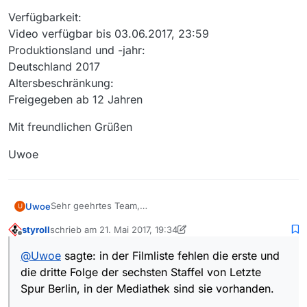
Verfügbarkeit:
Video verfügbar bis 03.06.2017, 23:59
Produktionsland und -jahr:
Deutschland 2017
Altersbeschränkung:
Freigegeben ab 12 Jahren
Mit freundlichen Grüßen
Uwoe
Sehr geehrtes Team,
Uwoe
U
in der Filmliste fehlen die erste und die dritte Folge der
styroll
schrieb am
21. Mai 2017, 19:34
sechsten Staffel von Letzte Spur Berlin, in der
Hier die Daten zur Folge 3:
zuletzt editiert von styroll
Offline
Mediathek sind sie vorhanden.
@
Uwoe
sagte: in der Filmliste fehlen die erste und
https://www.zdf.de/serien/letzte-spur-
die dritte Folge der sechsten Staffel von Letzte
berlin/stoerfaktor-100.html
Serien | Letzte Spur Berlin - Folge 3: Störfaktor
Spur Berlin, in der Mediathek sind sie vorhanden.