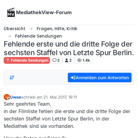
Skip to content
MediathekView-Forum
Übersicht
Fragen, Hilfe, Kritik
Fehlende Sendungen
Fehlende erste und die dritte Folge der
sechsten Staffel von Letzte Spur Berlin.
Fehlende Sendungen
2
2
1.4k
Anmelden zum Antworten
Uwoe
schrieb am
21. Mai 2017, 19:11
U
zuletzt editiert von
Offline
Sehr geehrtes Team,
in der Filmliste fehlen die erste und die dritte Folge der
sechsten Staffel von Letzte Spur Berlin, in der
Mediathek sind sie vorhanden.