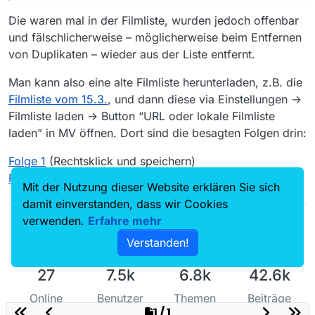
Andi Schmitt verschwindet vom Parkplatz eines
Schrotthandels, als er mit seinem Freund Hamid Material
Die waren mal in der Filmliste, wurden jedoch offenbar
für den weiteren Ausbau eines Flüchtlingsprojekts
Beitragslänge:
und fälschlicherweise – möglicherweise beim Entfernen
besorgen will.
43 min
von Duplikaten – wieder aus der Liste entfernt.
Datum:
Verfügbarkeit:
17.03.2017
Video verfügbar bis 10.06.2017, 23:59
Man kann also eine alte Filmliste herunterladen, z.B. die
Produktionsland und -jahr:
Und zur Folge 1, Folge heißt Verbrannt im Link
Filmliste vom 15.3.
, und dann diese via Einstellungen ->
Deutschland 2017
abgebrannt:
Altersbeschränkung:
https://www.zdf.de/serien/letzte-spur-
Filmliste laden -> Button “URL oder lokale Filmliste
Freigegeben ab 12 Jahren
berlin/abgebrannt-104.html
laden” in MV öffnen. Dort sind die besagten Folgen drin:
Serien | Letzte Spur Berlin - Folge 1: Verbrannt
Folge 1
(Rechtsklick und speichern)
Unterweltgröße Nikola Orsic beauftragt Mina, seinen
Folge 3
(Rechtsklick und speichern)
Cousin Vlado zu suchen, der sich mit einem
Mit der Nutzung dieser Website erklären Sie sich
konkurrierenden Clan angelegt zu haben scheint. Orsic
Beitragslänge:
damit einverstanden, dass wir Cookies
macht sich Sorgen - und Mina schöne Augen.
43 min
verwenden.
Erfahre mehr
Datum:
Verfügbarkeit:
03.03.2017
Video verfügbar bis 03.06.2017, 23:59
Verstanden!
Produktionsland und -jahr:
Mit freundlichen Grüßen
Deutschland 2017
27
7.5k
6.8k
42.6k
Altersbeschränkung:
Uwoe
Freigegeben ab 12 Jahren
Online
Benutzer
Themen
Beiträge
1 / 1