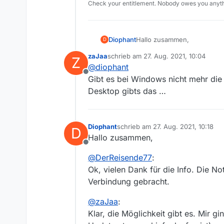
Check your entitlement. Nobody owes you anyth
Hallo zusammen,
Diophant
D
zaJaa
schrieb am
27. Aug. 2021, 10:04
Z
ich habe gerstern unter Wind
zuletzt editiert von
@
diophant
Die Option ‘Programm ins Tray
Offline
wie vor so. Trotzdem ersche
Gibt es bei Windows nicht mehr die
nach wie vor den Downloadst
Desktop gibts das …
Das Icon hat allerdings kein
das ist ein (kleiner) Bug?
Diophant
schrieb am
27. Aug. 2021, 10:18
Gruß, Diophant
D
zuletzt editiert von
Hallo zusammen,
Offline
@
DerReisende77
:
Ok, vielen Dank für die Info. Die No
Verbindung gebracht.
@
zaJaa
:
Klar, die Möglichkeit gibt es. Mir g