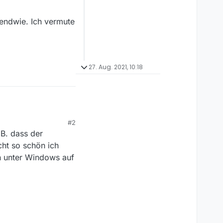
gendwie. Ich vermute
27. Aug. 2021, 10:18
#2
eit funktioniert alles.
.B. dass der
tiviert. Das ist nach
skleiste, das auch
cht so schön ich
en unter Windows auf
wie. Ich vermute mal,