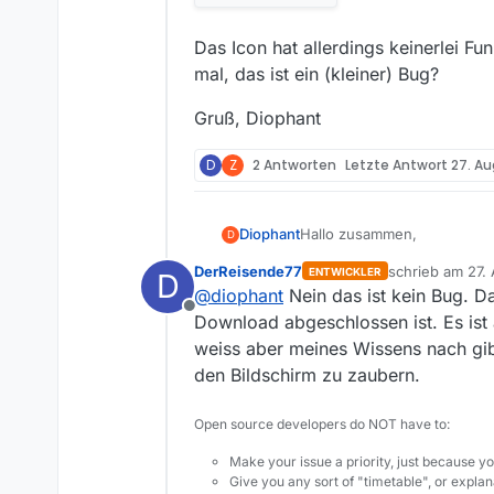
Das Icon hat allerdings keinerlei Fu
mal, das ist ein (kleiner) Bug?
Gruß, Diophant
D
Z
2 Antworten
Letzte Antwort
27. Au
Hallo zusammen,
Diophant
D
DerReisende77
schrieb am
27.
ENTWICKLER
D
ich habe gerstern unter Wind
zuletzt editier
@
diophant
Nein das ist kein Bug. Da
Die Option ‘Programm ins Tray
Offline
wie vor so. Trotzdem ersche
Download abgeschlossen ist. Es ist a
nach wie vor den Downloadst
weiss aber meines Wissens nach gib
den Bildschirm zu zaubern.
Das Icon hat allerdings kein
das ist ein (kleiner) Bug?
Open source developers do NOT have to:
Gruß, Diophant
Make your issue a priority, just because yo
Give you any sort of "timetable", or explana