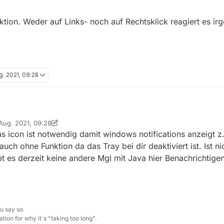
nktion. Weder auf Links- noch auf Rechtsklick reagiert es ir
g. 2021, 09:28
 Aug. 2021, 09:28
ows 10 Pro x64 das Update von Version 13.7.1 auf 13.8.0 eingespielt. Sow
t von DerReisende77
s icon ist notwendig damit windows notifications anzeigt z
 minimieren’ unter Einstellungen/Allgemeines ist bei mir traditionell deak
int nach dem Programmstart - zusätzlich zum normalen Symbol in der Ta
uch ohne Funktion da das Tray bei dir deaktiviert ist. Ist ni
atus korrekt anzeigt - das folgende Trayleisten-Symbol:
t es derzeit keine andere Mgl mit Java hier Benachrichtig
erlei Funktion. Weder auf Links- noch auf Rechtsklick reagiert es irgend
u say so.
tion for why it´s "taking too long".