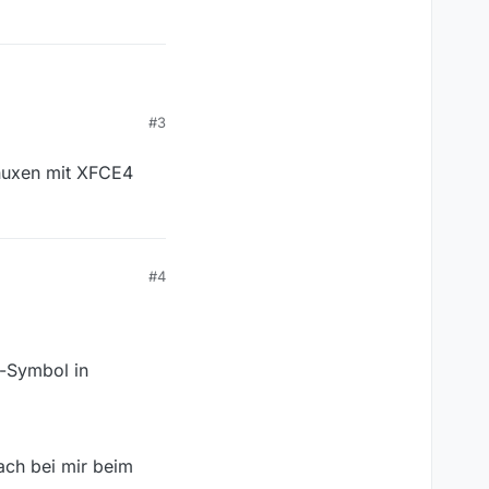
#3
eit funktioniert alles.
tiviert. Das ist nach
skleiste, das auch
inuxen mit XFCE4
wie. Ich vermute mal,
#4
y-Symbol in
fach bei mir beim