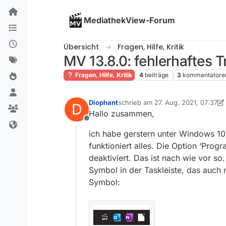
Skip to content
MediathekView-Forum
Übersicht
Fragen, Hilfe, Kritik
MV 13.8.0: fehlerhaftes 
Fragen, Hilfe, Kritik
4
beiträge
3
kommentatore
Diophant
schrieb am
27. Aug. 2021, 07:37
D
zuletzt editiert von Diophant
Hallo zusammen,
Offline
ich habe gerstern unter Windows 10 
funktioniert alles. Die Option ‘Progr
deaktiviert. Das ist nach wie vor 
Symbol in der Taskleiste, das auch 
Symbol: