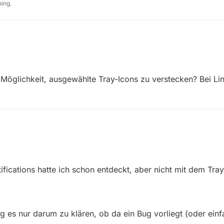
ing.
ows 10 Pro x64 das Update von Version 13.7.1 auf 13.8.0 eingespielt. Sow
 minimieren’ unter Einstellungen/Allgemeines ist bei mir traditionell deak
int nach dem Programmstart - zusätzlich zum normalen Symbol in der Ta
 Möglichkeit, ausgewählte Tray-Icons zu verstecken? Bei L
atus korrekt anzeigt - das folgende Trayleisten-Symbol:
erlei Funktion. Weder auf Links- noch auf Rechtsklick reagiert es irgend
tifications hatte ich schon entdeckt, aber nicht mit dem Tra
ing es nur darum zu klären, ob da ein Bug vorliegt (oder ein