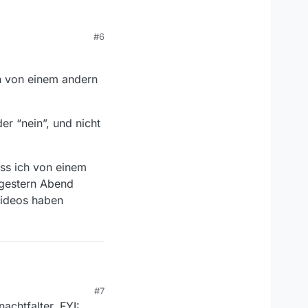
#6
ch von einem andern
er “nein”, und nicht
uss ich von einem
 gestern Abend
Videos haben
#7
uch von einem andern
achtfalter. FYI:
 muss ich von einem