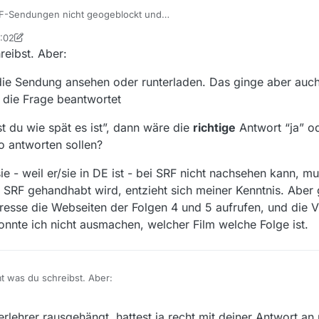
RF-Sendungen nicht geogeblockt und
 der Frage vorbei.
7:02
tian
eibst. Aber:
) die Sendung ansehen oder runterladen. Das ginge aber au
) die Frage beantwortet
t du wie spät es ist”, dann wäre die
richtige
Antwort “ja” od
so antworten sollen?
ie - weil er/sie in DE ist - bei SRF nicht nachsehen kann, m
SRF gehandhabt wird, entzieht sich meiner Kenntnis. Aber
dresse die Webseiten der Folgen 4 und 5 aufrufen, und die 
nnte ich nicht ausmachen, welcher Film welche Folge ist.
t was du schreibst. Aber:
e (vermutlich) die Sendung ansehen oder runterladen. Das ginge aber a
lehrer rausgehängt, hattest ja recht mit deiner Antwort an n
bt, dass er/sie - weil er/sie in DE ist - bei SRF nicht nachsehen kann,
e (für ihn/sie) die Frage beantwortet