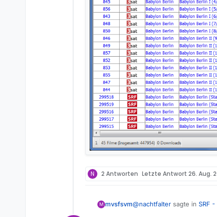
N
2 Antworten
Letzte Antwort
26. Aug. 2
@
nachtfalter
sagte in
SRF - 
mvsfsvm
M