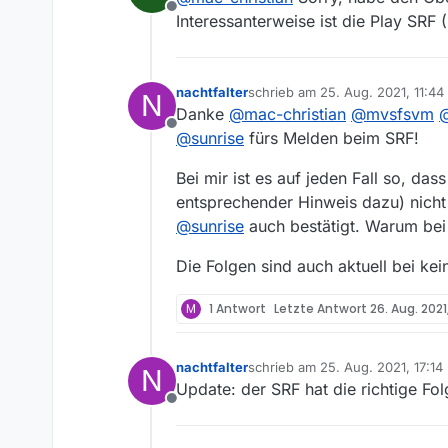
Offline
Geoblocking ausgehen.
Interessanterweise ist die Play SRF
Wenn mich jemand 
ich auch mit deutsche
die Ansage der Zei
abzuspielen. Allerding
nachtfalter
schrieb am
25. Aug. 2021, 11:44
N
zuletzt editiert von
Danke
@
mac-christian
@
mvsfsvm
Offline
@
sunrise
fürs Melden beim SRF!
Bei mir ist es auf jeden Fall so, d
entsprechender Hinweis dazu) nicht
@
sunrise
auch bestätigt. Warum be
Die Folgen sind auch aktuell bei ke
M
1 Antwort
Letzte Antwort
26. Aug. 2021
nachtfalter
schrieb am
25. Aug. 2021, 17:14
N
zuletzt editiert von
Update: der SRF hat die richtige Folg
Offline