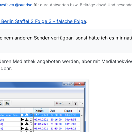
vsfsvm
@
sunrise
für eure Antworten bzw. Beiträge dazu! Und besond
all so, dass ich die Videos vom SRF aufgrund von Geoblocking (es steht 
Berlin Staffel 2 Folge 3 - falsche Folge
:
azu) nicht in deren Mediathek anschauen kann. Über MV funktioniert es
 Warum bei
@
mac-christian
die Videos von Deutschland aus laufen, ist mir
ll bei keinem anderen Sender verfügbar, sonst hätte ich es mir natürlic
keinem anderen Sender verfügbar, sonst hätte ich es mir natü
r deren Mediathek angeboten werden, aber mit Mediathekvi
dbar.