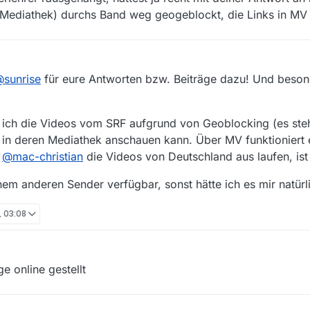
 Wie das bei SRF gehandhabt wird, entzieht sich meiner Kenntnis. Abe
 (Mediathek) durchs Band weg geogeblockt, die Links in MV 
fragt: “weisst du wie spät es ist”, dann wäre die
richtige
Antwort “ja” 
r IP-Adresse die Webseiten der Folgen 4 und 5 aufrufen, und die Vide
t. Hätte ich so antworten sollen?
s konnte ich nicht ausmachen, welcher Film welche Folge ist.
@
sunrise
für eure Antworten bzw. Beiträge dazu! Und beso
ass ich die Videos vom SRF aufgrund von Geoblocking (es ste
 in deren Mediathek anschauen kann. Über MV funktioniert 
i
@
mac-christian
die Videos von Deutschland aus laufen, ist 
inem anderen Sender verfügbar, sonst hätte ich es mir natürl
, 03:08
e online gestellt