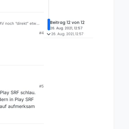
Beitrag 12 von 12
MV noch “direkt” etwas
26. Aug. 2021, 12:57
#4
26. Aug. 2021, 12:57
#5
RF Mediathek verfügbar
Play SRF schlau.
 Audiodeskription
kungsproblem vor? Ich
dern in Play SRF
arauf aufmerksam