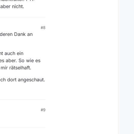
r gestern Abend konnte
aber nicht.
oder “nein”, und nicht
os haben begonnen
#8
nderen Dank an
ht auch ein
es aber. So wie es
mir rätselhaft.
ich dort angeschaut.
#9