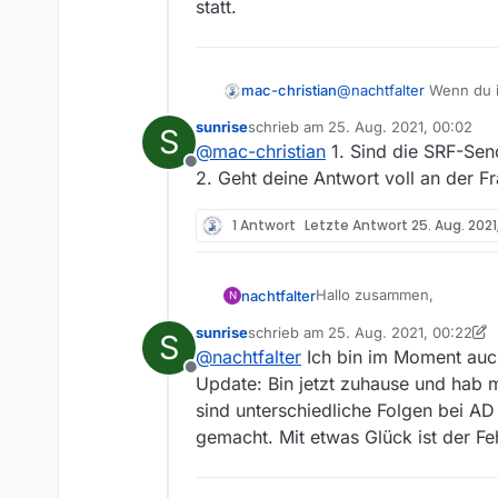
statt.
@
nachtfalter
Wenn du in
mac-christian
sehen.
sunrise
schrieb am
25. Aug. 2021, 00:02
S
Die Reihe kam doch auc
zuletzt editiert von
@
mac-christian
1. Sind die SRF-Sen
Offline
2. Geht deine Antwort voll an der F
1 Antwort
Letzte Antwort
25. Aug. 2021
Hallo zusammen,
nachtfalter
N
sunrise
schrieb am
25. Aug. 2021, 00:22
S
ich wollte mir gerade die 
zuletzt editiert von sunrise
@
nachtfalter
Ich bin im Moment auch
ist. Aber da kommt nicht 
Offline
kommen die richtige Folgen
Update: Bin jetzt zuhause und hab m
kann es leider nicht dire
sind unterschiedliche Folgen bei A
gemacht. Mit etwas Glück ist der Fe