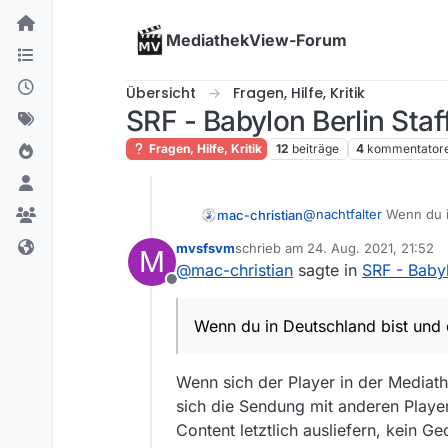
Skip to content
MediathekView-Forum
Übersicht
Fragen, Hilfe, Kritik
SRF - Babylon Berlin Staff
Fragen, Hilfe, Kritik
12
beiträge
4
kommentator
@
nachtfalter
Wenn du in
mac-christian
sehen.
mvsfsvm
schrieb am
24. Aug. 2021, 21:52
M
Die Reihe kam doch auc
zuletzt editiert von
@
mac-christian
sagte in
SRF - Babyl
Offline
Wenn du in Deutschland bist und 
Wenn sich der Player in der Mediat
sich die Sendung mit anderen Playern
Content letztlich ausliefern, kein 