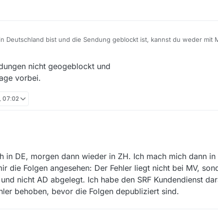
 Deutschland bist und die Sendung geblockt ist, kannst du weder mit 
h in einem der deutschen Sender, warum lädst du nicht von dort?
dungen nicht geogeblockt und
rage vorbei.
, 07:02
Folge 3 der Staffel 2 von Babylon Berlin anschauen, die aktuell in der S
 in DE, morgen dann wieder in ZH. Ich mach mich dann in 
die Folge 3, sondern 4. Und bei Folge 4 kommt die 5. Bei den Videos mit
. Hat hier der SRF tatsächlich falsch hochgeladen oder liegt ein Verlin
ir die Folgen angesehen: Der Fehler liegt nicht bei MV, son
kt beim SRF nachschauen, da ich aus Deutschland abrufe.
D und nicht AD abgelegt. Ich habe den SRF Kundendienst d
hler behoben, bevor die Folgen depubliziert sind.