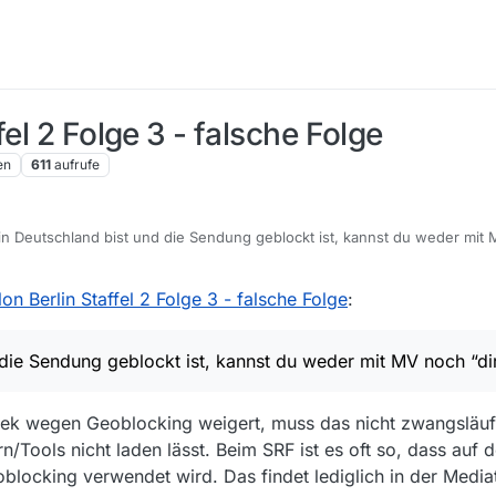
el 2 Folge 3 - falsche Folge
en
611
aufrufe
 Deutschland bist und die Sendung geblockt ist, kannst du weder mit 
h in einem der deutschen Sender, warum lädst du nicht von dort?
on Berlin Staffel 2 Folge 3 - falsche Folge
:
die Sendung geblockt ist, kannst du weder mit MV noch “di
hek wegen Geoblocking weigert, muss das nicht zwangsläuf
/Tools nicht laden lässt. Beim SRF ist es oft so, dass auf 
Geoblocking verwendet wird. Das findet lediglich in der Medi