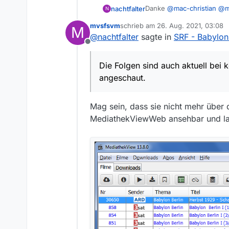
Danke
@
mac-christian
@
m
nachtfalter
N
fürs Melden beim SRF!
mvsfsvm
schrieb am
26. Aug. 2021, 03:08
M
Bei mir ist es auf jeden F
zuletzt editiert von
@
nachtfalter
sagte in
SRF - Babylon 
entsprechender Hinweis d
Offline
@
sunrise
auch bestätigt.
Die Folgen sind auch aktue
Die Folgen sind auch aktuell bei 
angeschaut.
Mag sein, dass sie nicht mehr übe
MediathekViewWeb ansehbar und la