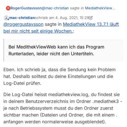
geladen. Wähle von oben Nr 153036, Sport
im Osten. Meldung: fehlerhaft
@
mac-christian
sagte in
MediathekView
RogerGustavsson
R
13.7.1 läuft bei mir nicht seit einige Wochen.
:
mac-christian
schrieb am
4. Aug. 2021, 15:29
zuletzt editiert von mac-christian
8. Apr. 2021, 18:22
Offline
Datei mediathekview.log
@
rogergustavsson
sagte in
MediathekView 13.7.1 läuft
bei mir nicht seit einige Wochen.
:
Bei MedithekViewWeb kann ich das Program
Runterladen, leider nicht den Untertiteln.
Ich finde keine Datei mediathekview.log.
Bei MedithekViewWeb kann ich das Program
Sehe Screenshot.
Runterladen, leider nicht den Untertiteln.
Eben. Ich schrieb ja, dass die Sendung kein Problem
MediathekView neu installiert. Program
hat. Deshalb solltest du deine Einstellungen und die
MediathekView.exe angeklickt. Filmliste ist
Log-Datei prüfen.
geladen. Wähle von oben Nr 153036, Sport
im Osten. Meldung: fehlerhaft
Betriebssystem ist Windows 10 Pro, Version
Die Log-Datei heisst mediathekview.log, du findest sie
19042.1110
in deinem Benutzerverzeichnis im Ordner .mediathek3 -
je nach Betriebssystem musst du den Ordner zuerst
sichtbar machen (Dateien und Ordner, die mit einem .
anfangen werden normalerweise ausgeblendet).