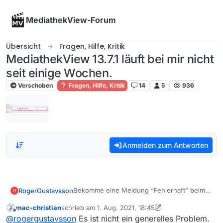
Skip to content
MediathekView-Forum
Übersicht
Fragen, Hilfe, Kritik
MediathekView 13.7.1 läuft bei mir nicht
seit einige Wochen.
Verschoben
Fragen, Hilfe, Kritik
14
5
936
Anmelden zum Antworten
Bekomme eine Meldung “Fehlerhaft” beim
RogerGustavsson
R
Versuch zu runterladen. Beiträge lässt sich
mac-christian
schrieb am
1. Aug. 2021, 18:45
ohne weiteres abspielen mit VLC.
zuletzt editiert von mac-christian
8. Apr. 2021, 17:37
Offline
@
rogergustavsson
Es ist nicht ein generelles Problem.