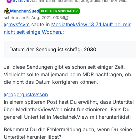
Was mir da im Screenshot aufgefallen ist: MV will
mvsfsvm
M
eine TS-Datei speichern. Das kommt hier schon seit
MenchenSued
GLOBALER MODERATOR
Jahren normalerweise nicht mehr vor. Wenn doch,
Ach ja, auch das Datum der Sendung ist schräg:
Offline
schrieb am
5. Aug. 2021, 03:34
gab’s da in den Fällen einen Fehler, der nach einer
2030
zuletzt editiert von MenchenSued
8. Mai 2021, 05:42
@
mvsfsvm
sagte in
MediathekView 13.7.1 läuft bei mir
Meldung schnell behoben wurde. Hier landet
Gibt’s auch bei weiteren Sendungen:
allerdings eine MP4-Datei auf der Platte. Daher
nicht seit einige Wochen.
:
dürfte das ein Problem mit den Einstellungen sein.
Datum der Sendung ist schräg: 2030
Ja, diese Sendungen gibt es schon seit einiger Zeit.
Vielleicht sollte mal jemand beim MDR nachfragen, ob
die nicht das Datum korrigieren können.
@
rogergustavsson
In einem späteren Post hast Du erwähnt, dass Untertitel
über MediathekViewWeb nicht funktionieren. Falls Du
generell Untertitel in MediathekView mit herunterlädst:
Bekommst Du die Fehlermeldung auch, wenn Du keine
Untertitel herunter lädst?