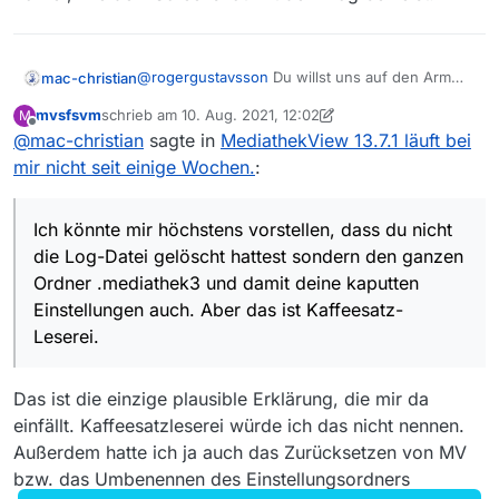
@
rogergustavsson
Du willst uns auf den Arm
mac-christian
nehmen? Eine Log-Datei ist ein Protokoll
mvsfsvm
schrieb am
10. Aug. 2021, 12:02
M
dessen, was das Programm gemacht hat und
In der Antike wurde auch manchmal der
zuletzt editiert von mvsfsvm
8. Okt. 2021, 14:04
Offline
@
mac-christian
sagte in
MediathekView 13.7.1 läuft bei
welche Fehler allenfalls aufgetreten sind. Klar
Überbringer einer schlechten Nachricht
geköpft
kannst du die löschen, aber
dadurch
wird das
oder sonstwie umgebracht.
Ich könnte mir höchstens vorstellen, dass du
mir nicht seit einige Wochen.
:
Problem nicht behoben.
nicht die Log-Datei gelöscht hattest sondern den
ganzen Ordner .mediathek3 und damit deine
Aber das ist Kaffeesatz-Leserei.
kaputten Einstellungen auch.
Ich könnte mir höchstens vorstellen, dass du nicht
die Log-Datei gelöscht hattest sondern den ganzen
Ordner .mediathek3 und damit deine kaputten
Einstellungen auch. Aber das ist Kaffeesatz-
Leserei.
Das ist die einzige plausible Erklärung, die mir da
einfällt. Kaffeesatzleserei würde ich das nicht nennen.
Außerdem hatte ich ja auch das Zurücksetzen von MV
bzw. das Umbenennen des Einstellungsordners