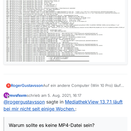
Auf ein andere Computer (Win 10 Pro) läuft
RogerGustavsson
R
MV 13.5.1 ohne Probleme. Bei 13.7.1 mit oder
mvsfsvm
schrieb am
5. Aug. 2021, 16:17
M
ohne Untertiteln läuft nichts. Warum sollte es
Log-File habe ich gefunden aber ich
zuletzt editiert von
Offline
@
rogergustavsson
sagte in
MediathekView 13.7.1 läuft
keine MP4-Datei sein? Die läuft bei mir
verstehe sowas nicht.
überall.
bei mir nicht seit einige Wochen.
:
Warum sollte es keine MP4-Datei sein?