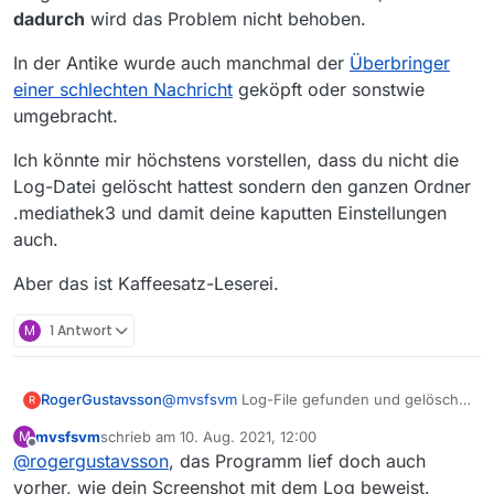
dadurch
wird das Problem nicht behoben.
In der Antike wurde auch manchmal der
Überbringer
einer schlechten Nachricht
geköpft oder sonstwie
umgebracht.
Ich könnte mir höchstens vorstellen, dass du nicht die
Log-Datei gelöscht hattest sondern den ganzen Ordner
.mediathek3 und damit deine kaputten Einstellungen
auch.
Aber das ist Kaffeesatz-Leserei.
M
1 Antwort
RogerGustavsson
@
mvsfsvm
Log-File gefunden und gelöscht.
R
Program läuft wieder.
mvsfsvm
schrieb am
10. Aug. 2021, 12:00
M
zuletzt editiert von
Offline
@
rogergustavsson
, das Programm lief doch auch
vorher, wie dein Screenshot mit dem Log beweist.