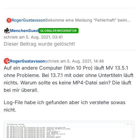
Bekomme eine Meldung “Fehlerhaft” beim
RogerGustavsson
R
Versuch zu runterladen. Beiträge lässt sich
MenchenSued
GLOBALER MODERATOR
ohne weiteres abspielen mit VLC.
Offline
schrieb am
5. Aug. 2021, 03:41
zuletzt editiert von
Dieser Beitrag wurde gelöscht!
Roger aus Schweden
RogerGustavsson
schrieb am
5. Aug. 2021, 14:48
R
zuletzt editiert von
Offline
Auf ein andere Computer (Win 10 Pro) läuft MV 13.5.1
ohne Probleme. Bei 13.7.1 mit oder ohne Untertiteln läuft
nichts. Warum sollte es keine MP4-Datei sein? Die läuft
bei mir überall.
Log-File habe ich gefunden aber ich verstehe sowas
nicht.