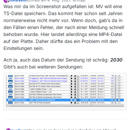
zuletzt editiert von mvsfsvm
8. Apr. 2021, 18:13
Offline
Was mir da im Screenshot aufgefallen ist: MV will eine
TS-Datei speichern. Das kommt hier schon seit Jahren
normalerweise nicht mehr vor. Wenn doch, gab’s da in
den Fällen einen Fehler, der nach einer Meldung schnell
behoben wurde. Hier landet allerdings eine MP4-Datei
auf der Platte. Daher dürfte das ein Problem mit den
Einstellungen sein.
Ach ja, auch das Datum der Sendung ist schräg:
2030
Gibt’s auch bei weiteren Sendungen: