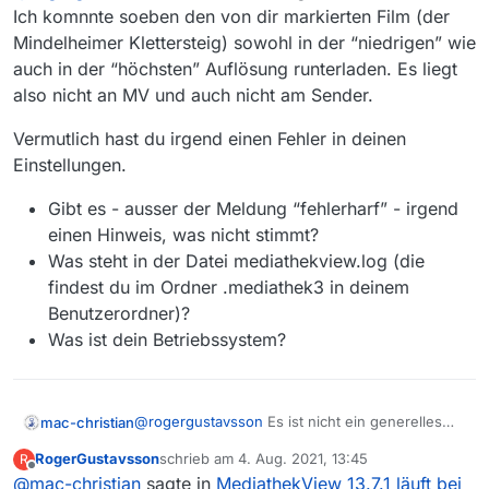
Ich komnnte soeben den von dir markierten Film (der
Mindelheimer Klettersteig) sowohl in der “niedrigen” wie
Roger aus Schweden
auch in der “höchsten” Auflösung runterladen. Es liegt
also nicht an MV und auch nicht am Sender.
Vermutlich hast du irgend einen Fehler in deinen
Einstellungen.
Gibt es - ausser der Meldung “fehlerharf” - irgend
einen Hinweis, was nicht stimmt?
Was steht in der Datei mediathekview.log (die
findest du im Ordner .mediathek3 in deinem
Benutzerordner)?
Was ist dein Betriebssystem?
@
rogergustavsson
Es ist nicht ein generelles
mac-christian
Problem. Ich komnnte soeben den von dir
RogerGustavsson
schrieb am
4. Aug. 2021, 13:45
R
markierten Film (der Mindelheimer Klettersteig)
Vermutlich hast du irgend einen Fehler in deinen
zuletzt editiert von
Offline
@
mac-christian
sagte in
MediathekView 13.7.1 läuft bei
sowohl in der “niedrigen” wie auch in der
Einstellungen.