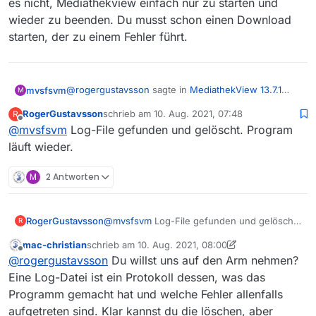
es nicht, Mediathekview einfach nur zu starten und
wieder zu beenden. Du musst schon einen Download
starten, der zu einem Fehler führt.
@
rogergustavsson
sagte in
MediathekView 13.7.1
mvsfsvm
M
läuft bei mir nicht seit einige Wochen.
:
RogerGustavsson
schrieb am
10. Aug. 2021, 07:48
R
zuletzt editiert von
Offline
@
mvsfsvm
Log-File gefunden und gelöscht. Program
Warum sollte es keine MP4-Datei sein?
läuft wieder.
Umgedreht wird ein Schuh draus. Es sollte eine
M
2 Antworten
MP4-Datei auf der Platte landen, deinem Screenshot
nach will Mediathekview aber eine TS-Datei
@
rogergustavsson
sagte in
MediathekView 13.7.1
speichern. Da so etwas nicht mehr von den Sendern
läuft bei mir nicht seit einige Wochen.
:
benutzt wird, kann es sich nur um ein
RogerGustavsson
@
mvsfsvm
Log-File gefunden und gelöscht.
R
Log-File habe ich gefunden aber ich verstehe
Konfigurationfehler deinerseits handeln. Im Zweifel
Program läuft wieder.
sowas nicht.
mac-christian
schrieb am
10. Aug. 2021, 08:00
Mediathekview zurücksetzen (im Hilfe-Menü) oder
zuletzt editiert von mac-christian
8. Okt. 2021, 10:07
Andere aber schon. Logs lädt man als Text hoch und
Offline
bei geschlossenem Mediathekview den Ordner
@
rogergustavsson
Du willst uns auf den Arm nehmen?
nicht als schlecht lesbaren Screenshot. Außerdem
.mediathek3 umbenennen.
Eine Log-Datei ist ein Protokoll dessen, was das
reicht es nicht, Mediathekview einfach nur zu starten
Programm gemacht hat und welche Fehler allenfalls
und wieder zu beenden. Du musst schon einen
Download starten, der zu einem Fehler führt.
aufgetreten sind. Klar kannst du die löschen, aber