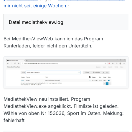
“höchsten” Auflösung runterladen. Es liegt also
Gibt es - ausser der Meldung “fehlerharf” -
mir nicht seit einige Wochen.
:
nicht an MV und auch nicht am Sender.
irgend einen Hinweis, was nicht stimmt?
Was steht in der Datei mediathekview.log
(die findest du im Ordner .mediathek3 in
Datei mediathekview.log
deinem Benutzerordner)?
Was ist dein Betriebssystem?
Bei MedithekViewWeb kann ich das Program
Runterladen, leider nicht den Untertiteln.
MediathekView neu installiert. Program
MediathekView.exe angeklickt. Filmliste ist geladen.
Wähle von oben Nr 153036, Sport im Osten. Meldung:
fehlerhaft