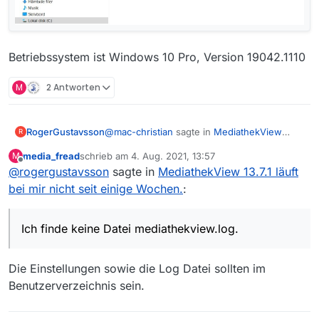
Betriebssystem ist Windows 10 Pro, Version 19042.1110
M
2 Antworten
@
mac-christian
sagte in
MediathekView
RogerGustavsson
R
13.7.1 läuft bei mir nicht seit einige Wochen.
:
media_fread
schrieb am
4. Aug. 2021, 13:57
M
zuletzt editiert von
Offline
@
rogergustavsson
sagte in
Datei mediathekview.log
MediathekView 13.7.1 läuft
bei mir nicht seit einige Wochen.
:
Bei MedithekViewWeb kann ich das Program
Runterladen, leider nicht den Untertiteln.
Ich finde keine Datei mediathekview.log.
Die Einstellungen sowie die Log Datei sollten im
Benutzerverzeichnis sein.
MediathekView neu installiert. Program
MediathekView.exe angeklickt. Filmliste ist