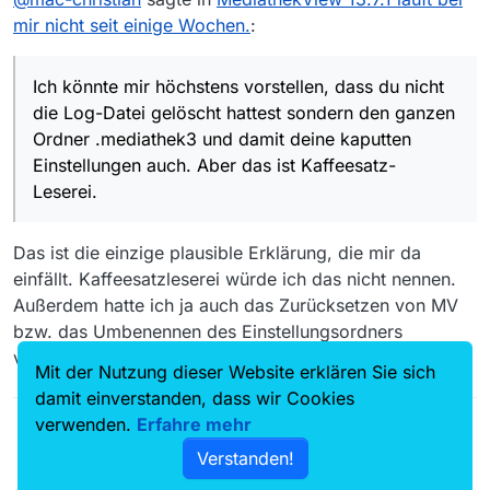
kannst du die löschen, aber
dadurch
wird das
oder sonstwie umgebracht.
Ich könnte mir höchstens vorstellen, dass du
mir nicht seit einige Wochen.
:
Problem nicht behoben.
nicht die Log-Datei gelöscht hattest sondern den
ganzen Ordner .mediathek3 und damit deine
Aber das ist Kaffeesatz-Leserei.
kaputten Einstellungen auch.
Ich könnte mir höchstens vorstellen, dass du nicht
die Log-Datei gelöscht hattest sondern den ganzen
Ordner .mediathek3 und damit deine kaputten
Einstellungen auch. Aber das ist Kaffeesatz-
Leserei.
Das ist die einzige plausible Erklärung, die mir da
einfällt. Kaffeesatzleserei würde ich das nicht nennen.
Außerdem hatte ich ja auch das Zurücksetzen von MV
bzw. das Umbenennen des Einstellungsordners
vorgeschlagen.
Mit der Nutzung dieser Website erklären Sie sich
damit einverstanden, dass wir Cookies
verwenden.
Erfahre mehr
Verstanden!