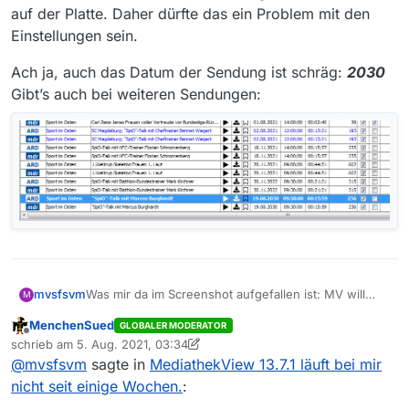
auf der Platte. Daher dürfte das ein Problem mit den
Einstellungen sein.
Ach ja, auch das Datum der Sendung ist schräg:
2030
Gibt’s auch bei weiteren Sendungen:
Was mir da im Screenshot aufgefallen ist: MV will
mvsfsvm
M
eine TS-Datei speichern. Das kommt hier schon seit
MenchenSued
GLOBALER MODERATOR
Jahren normalerweise nicht mehr vor. Wenn doch,
Ach ja, auch das Datum der Sendung ist schräg:
Offline
schrieb am
5. Aug. 2021, 03:34
gab’s da in den Fällen einen Fehler, der nach einer
2030
zuletzt editiert von MenchenSued
8. Mai 2021, 05:42
@
mvsfsvm
sagte in
MediathekView 13.7.1 läuft bei mir
Meldung schnell behoben wurde. Hier landet
Gibt’s auch bei weiteren Sendungen:
allerdings eine MP4-Datei auf der Platte. Daher
nicht seit einige Wochen.
:
dürfte das ein Problem mit den Einstellungen sein.