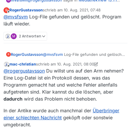
@
rogergustavsson
sagte in
MediathekView 13.7.1
mvsfsvm
M
läuft bei mir nicht seit einige Wochen.
:
RogerGustavsson
schrieb am
10. Aug. 2021, 07:48
R
zuletzt editiert von
Offline
@
mvsfsvm
Log-File gefunden und gelöscht. Program
Warum sollte es keine MP4-Datei sein?
läuft wieder.
Umgedreht wird ein Schuh draus. Es sollte eine
M
2 Antworten
MP4-Datei auf der Platte landen, deinem Screenshot
nach will Mediathekview aber eine TS-Datei
@
rogergustavsson
sagte in
MediathekView 13.7.1
speichern. Da so etwas nicht mehr von den Sendern
läuft bei mir nicht seit einige Wochen.
:
benutzt wird, kann es sich nur um ein
RogerGustavsson
@
mvsfsvm
Log-File gefunden und gelöscht.
R
Log-File habe ich gefunden aber ich verstehe
Konfigurationfehler deinerseits handeln. Im Zweifel
Program läuft wieder.
sowas nicht.
mac-christian
schrieb am
10. Aug. 2021, 08:00
Mediathekview zurücksetzen (im Hilfe-Menü) oder
zuletzt editiert von mac-christian
8. Okt. 2021, 10:07
Andere aber schon. Logs lädt man als Text hoch und
Offline
bei geschlossenem Mediathekview den Ordner
@
rogergustavsson
Du willst uns auf den Arm nehmen?
nicht als schlecht lesbaren Screenshot. Außerdem
.mediathek3 umbenennen.
Eine Log-Datei ist ein Protokoll dessen, was das
reicht es nicht, Mediathekview einfach nur zu starten
Programm gemacht hat und welche Fehler allenfalls
und wieder zu beenden. Du musst schon einen
Download starten, der zu einem Fehler führt.
aufgetreten sind. Klar kannst du die löschen, aber
dadurch
wird das Problem nicht behoben.
In der Antike wurde auch manchmal der
Überbringer
einer schlechten Nachricht
geköpft oder sonstwie
umgebracht.