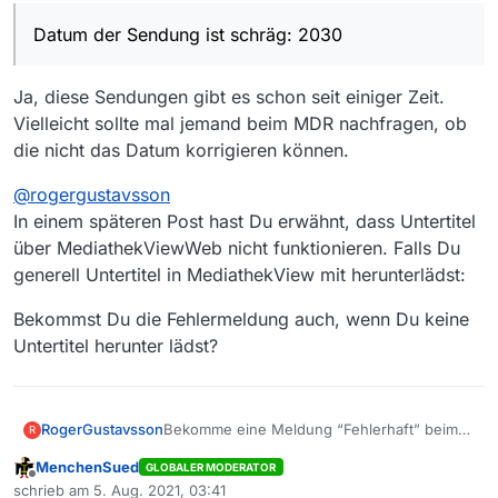
Datum der Sendung ist schräg: 2030
Ja, diese Sendungen gibt es schon seit einiger Zeit.
Vielleicht sollte mal jemand beim MDR nachfragen, ob
die nicht das Datum korrigieren können.
@
rogergustavsson
In einem späteren Post hast Du erwähnt, dass Untertitel
über MediathekViewWeb nicht funktionieren. Falls Du
generell Untertitel in MediathekView mit herunterlädst:
Bekommst Du die Fehlermeldung auch, wenn Du keine
Untertitel herunter lädst?
Bekomme eine Meldung “Fehlerhaft” beim
RogerGustavsson
R
Versuch zu runterladen. Beiträge lässt sich
MenchenSued
GLOBALER MODERATOR
ohne weiteres abspielen mit VLC.
Offline
schrieb am
5. Aug. 2021, 03:41