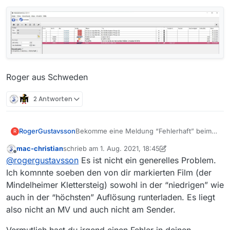
Roger aus Schweden
2 Antworten
Bekomme eine Meldung “Fehlerhaft” beim
RogerGustavsson
R
Versuch zu runterladen. Beiträge lässt sich
mac-christian
schrieb am
1. Aug. 2021, 18:45
ohne weiteres abspielen mit VLC.
zuletzt editiert von mac-christian
8. Apr. 2021, 17:37
Offline
@
rogergustavsson
Es ist nicht ein generelles Problem.
Ich komnnte soeben den von dir markierten Film (der
Mindelheimer Klettersteig) sowohl in der “niedrigen” wie
Roger aus Schweden
auch in der “höchsten” Auflösung runterladen. Es liegt
also nicht an MV und auch nicht am Sender.