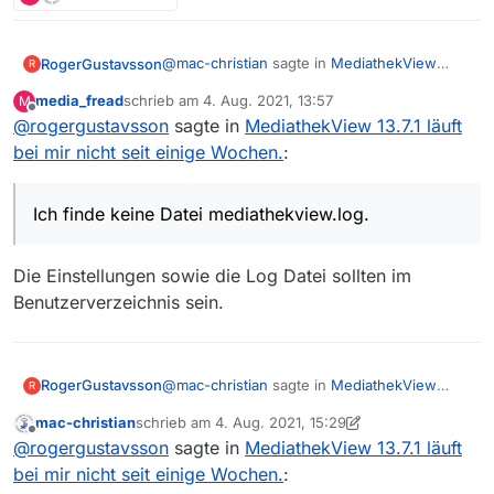
@
mac-christian
sagte in
MediathekView
RogerGustavsson
R
13.7.1 läuft bei mir nicht seit einige Wochen.
:
media_fread
schrieb am
4. Aug. 2021, 13:57
M
zuletzt editiert von
Offline
@
rogergustavsson
sagte in
Datei mediathekview.log
MediathekView 13.7.1 läuft
bei mir nicht seit einige Wochen.
:
Bei MedithekViewWeb kann ich das Program
Runterladen, leider nicht den Untertiteln.
Ich finde keine Datei mediathekview.log.
Die Einstellungen sowie die Log Datei sollten im
Benutzerverzeichnis sein.
MediathekView neu installiert. Program
MediathekView.exe angeklickt. Filmliste ist
geladen. Wähle von oben Nr 153036, Sport
im Osten. Meldung: fehlerhaft
@
mac-christian
sagte in
MediathekView
RogerGustavsson
R
13.7.1 läuft bei mir nicht seit einige Wochen.
:
mac-christian
schrieb am
4. Aug. 2021, 15:29
zuletzt editiert von mac-christian
8. Apr. 2021, 18:22
Offline
Datei mediathekview.log
@
rogergustavsson
sagte in
MediathekView 13.7.1 läuft
bei mir nicht seit einige Wochen.
: