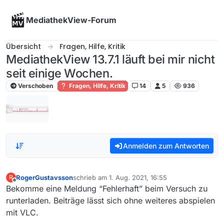
Skip to content
MediathekView-Forum
Übersicht
Fragen, Hilfe, Kritik
MediathekView 13.7.1 läuft bei mir nicht
seit einige Wochen.
Verschoben
Fragen, Hilfe, Kritik
14
5
936
Anmelden zum Antworten
RogerGustavsson
schrieb am
1. Aug. 2021, 16:55
R
zuletzt editiert von
Offline
Bekomme eine Meldung “Fehlerhaft” beim Versuch zu
runterladen. Beiträge lässt sich ohne weiteres abspielen
mit VLC.