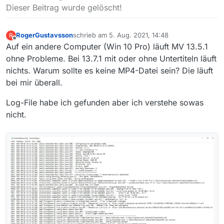
zuletzt editiert von
Dieser Beitrag wurde gelöscht!
Roger aus Schweden
RogerGustavsson
schrieb am
5. Aug. 2021, 14:48
R
zuletzt editiert von
Offline
Auf ein andere Computer (Win 10 Pro) läuft MV 13.5.1
ohne Probleme. Bei 13.7.1 mit oder ohne Untertiteln läuft
nichts. Warum sollte es keine MP4-Datei sein? Die läuft
bei mir überall.
Log-File habe ich gefunden aber ich verstehe sowas
nicht.