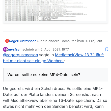
Auf ein andere Computer (Win 10 Pro) läuft
RogerGustavsson
R
MV 13.5.1 ohne Probleme. Bei 13.7.1 mit oder
mvsfsvm
schrieb am
5. Aug. 2021, 16:17
M
ohne Untertiteln läuft nichts. Warum sollte es
Log-File habe ich gefunden aber ich
zuletzt editiert von
Offline
@
rogergustavsson
sagte in
MediathekView 13.7.1 läuft
keine MP4-Datei sein? Die läuft bei mir
verstehe sowas nicht.
überall.
bei mir nicht seit einige Wochen.
:
Warum sollte es keine MP4-Datei sein?
Umgedreht wird ein Schuh draus. Es sollte eine MP4-
Datei auf der Platte landen, deinem Screenshot nach
will Mediathekview aber eine TS-Datei speichern. Da so
etwas nicht mehr von den Sendern benutzt wird, kann