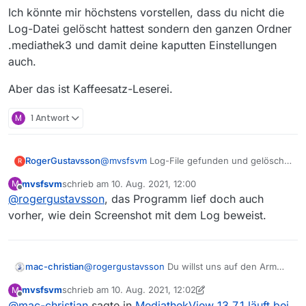
Ich könnte mir höchstens vorstellen, dass du nicht die
Log-Datei gelöscht hattest sondern den ganzen Ordner
.mediathek3 und damit deine kaputten Einstellungen
auch.
Aber das ist Kaffeesatz-Leserei.
M
1 Antwort
RogerGustavsson
@
mvsfsvm
Log-File gefunden und gelöscht.
R
Program läuft wieder.
mvsfsvm
schrieb am
10. Aug. 2021, 12:00
M
zuletzt editiert von
Offline
@
rogergustavsson
, das Programm lief doch auch
vorher, wie dein Screenshot mit dem Log beweist.
@
rogergustavsson
Du willst uns auf den Arm
mac-christian
nehmen? Eine Log-Datei ist ein Protokoll
mvsfsvm
schrieb am
10. Aug. 2021, 12:02
M
dessen, was das Programm gemacht hat und
In der Antike wurde auch manchmal der
zuletzt editiert von mvsfsvm
8. Okt. 2021, 14:04
Offline
@
mac-christian
sagte in
MediathekView 13.7.1 läuft bei
welche Fehler allenfalls aufgetreten sind. Klar
Überbringer einer schlechten Nachricht
geköpft