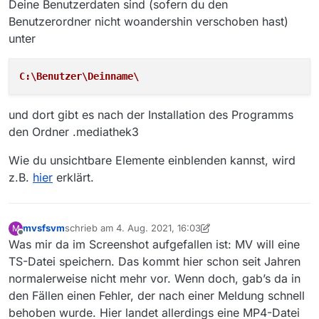
Deine Benutzerdaten sind (sofern du den
Benutzerordner nicht woandershin verschoben hast)
unter
C:\Benutzer\Deinname\
und dort gibt es nach der Installation des Programms
den Ordner .mediathek3
Wie du unsichtbare Elemente einblenden kannst, wird
z.B.
hier
erklärt.
mvsfsvm
schrieb am
4. Aug. 2021, 16:03
M
zuletzt editiert von mvsfsvm
8. Apr. 2021, 18:13
Offline
Was mir da im Screenshot aufgefallen ist: MV will eine
TS-Datei speichern. Das kommt hier schon seit Jahren
normalerweise nicht mehr vor. Wenn doch, gab’s da in
den Fällen einen Fehler, der nach einer Meldung schnell
behoben wurde. Hier landet allerdings eine MP4-Datei