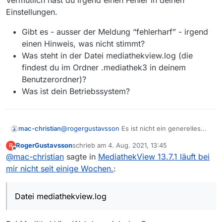
Vermutlich hast du irgend einen Fehler in deinen
Einstellungen.
Gibt es - ausser der Meldung “fehlerharf” - irgend
einen Hinweis, was nicht stimmt?
Was steht in der Datei mediathekview.log (die
findest du im Ordner .mediathek3 in deinem
Benutzerordner)?
Was ist dein Betriebssystem?
@
rogergustavsson
Es ist nicht ein generelles
mac-christian
Problem. Ich komnnte soeben den von dir
RogerGustavsson
schrieb am
4. Aug. 2021, 13:45
R
markierten Film (der Mindelheimer Klettersteig)
Vermutlich hast du irgend einen Fehler in deinen
zuletzt editiert von
Offline
@
mac-christian
sagte in
MediathekView 13.7.1 läuft bei
sowohl in der “niedrigen” wie auch in der
Einstellungen.
“höchsten” Auflösung runterladen. Es liegt also
Gibt es - ausser der Meldung “fehlerharf” -
mir nicht seit einige Wochen.
:
nicht an MV und auch nicht am Sender.
irgend einen Hinweis, was nicht stimmt?
Was steht in der Datei mediathekview.log
(die findest du im Ordner .mediathek3 in
Datei mediathekview.log
deinem Benutzerordner)?
Was ist dein Betriebssystem?