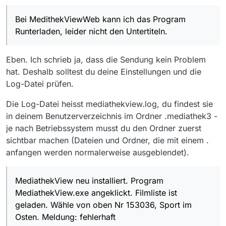
Bei MedithekViewWeb kann ich das Program
Runterladen, leider nicht den Untertiteln.
Ich finde keine Datei mediathekview.log.
Bei MedithekViewWeb kann ich das Program
Sehe Screenshot.
Runterladen, leider nicht den Untertiteln.
Eben. Ich schrieb ja, dass die Sendung kein Problem
MediathekView neu installiert. Program
hat. Deshalb solltest du deine Einstellungen und die
MediathekView.exe angeklickt. Filmliste ist
Log-Datei prüfen.
geladen. Wähle von oben Nr 153036, Sport
im Osten. Meldung: fehlerhaft
Betriebssystem ist Windows 10 Pro, Version
Die Log-Datei heisst mediathekview.log, du findest sie
19042.1110
in deinem Benutzerverzeichnis im Ordner .mediathek3 -
je nach Betriebssystem musst du den Ordner zuerst
sichtbar machen (Dateien und Ordner, die mit einem .
anfangen werden normalerweise ausgeblendet).
Ich finde keine Datei mediathekview.log.
Sehe Screenshot.
MediathekView neu installiert. Program
MediathekView.exe angeklickt. Filmliste ist
geladen. Wähle von oben Nr 153036, Sport im
Osten. Meldung: fehlerhaft