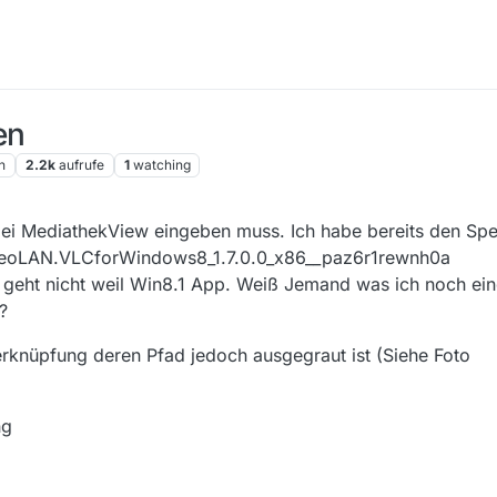
en
n
2.2k
aufrufe
1
watching
 bei MediathekView eingeben muss. Ich habe bereits den Spe
deoLAN.VLCforWindows8_1.7.0.0_x86__paz6r1rewnh0a
 geht nicht weil Win8.1 App. Weiß Jemand was ich noch ei
?
rknüpfung deren Pfad jedoch ausgegraut ist (Siehe Foto
ng