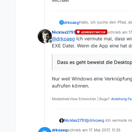
Michael
Hallo, ich suche den Pfad, 
drkoaeg
D
C:\Program Files\WindowsA
Nicklas2751
schrieb am
17
ADMINISTRATOR
Direkt mit der Anwendung ve
Dass es geht beweist die De
zuletzt editie
@
drkoaeg
Ich vermute mal, dass wir
VLC Player genutzt wird?
0_1494953992323_Beispiel.j
Offline
Ich danke sehr für jede Unt
EXE Datei. Wenn die App eine hat 
Mit freundlichen Grüßen
Dass es geht beweist die Deskto
Michael
Nur weil Windows eine Verknüpfung 
aufrufen können.
MediathekView Entwickler | Bugs?:
Anleitung F
@
drkoaeg
Ich vermute ma
Nicklas2751
Datei. Wenn die App ein
drkoaeg
schrieb am
17. Mai 2017, 11:35