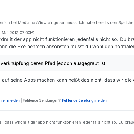
den ich bei MediathekView eingeben muss. Ich habe bereits den Speiche
pps\VideoLAN.VLCforWindows8_1.7.0.0_x86__paz6r1rewnh0a
. Mai 2017, 07:00
rlinken geht nicht weil Win8.1 App. Weiß Jemand was ich noch eingebe
sktopverknüpfung deren Pfad jedoch ausgegraut ist (Siehe Foto
rt von Nicklas2751
dm it der app nicht funktionieren jedenfalls nicht so. Du b
pg
).
erstützung
dann die Exe nehmen ansonsten musst du wohl den normal
pverknüpfung deren Pfad jedoch ausgegraut ist
auf seine Apps machen kann heißt das nicht, dass wir die
ehler melden
| Fehlende Sendungen?:
Fehlende Sendung melden
l, dass wirdm it der app nicht funktionieren jedenfalls nicht so. Du bra
e hat dann die Exe nehmen ansonsten musst du wohl den normalen VL