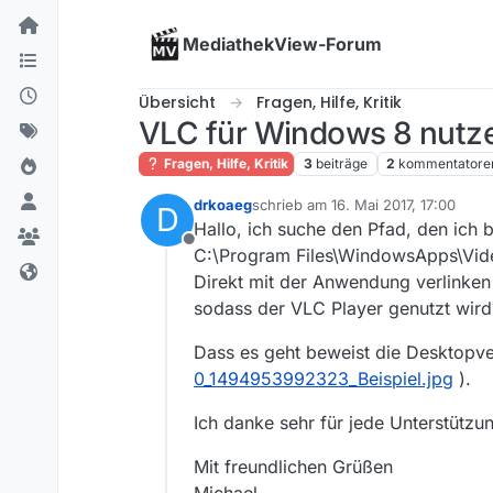
Skip to content
MediathekView-Forum
Übersicht
Fragen, Hilfe, Kritik
VLC für Windows 8 nutz
Fragen, Hilfe, Kritik
3
beiträge
2
kommentatore
drkoaeg
schrieb am
16. Mai 2017, 17:00
D
zuletzt editiert von
Hallo, ich suche den Pfad, den ich
Offline
C:\Program Files\WindowsApps\Vi
Direkt mit der Anwendung verlinken
sodass der VLC Player genutzt wird
Dass es geht beweist die Desktopve
0_1494953992323_Beispiel.jpg
).
Ich danke sehr für jede Unterstützu
Mit freundlichen Grüßen