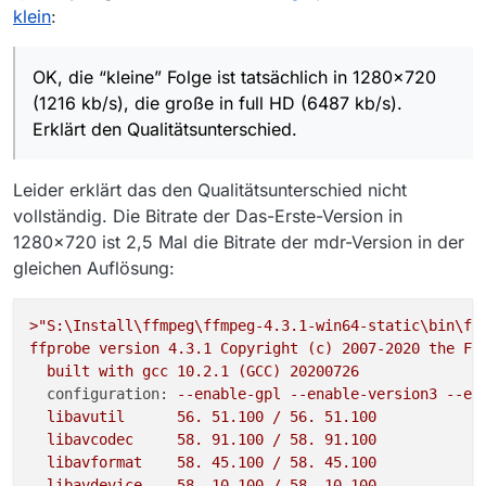
Serie ein reduziertes Angebot gehabt zu haben; die
Danke an alle für eure Beiträge.
klein
:
full-HD Ausgaben sind nun wieder zurück in der Liste.
Man muss künftig also genau hinsehen…
OK, die “kleine” Folge ist tatsächlich in 1280x720
(1216 kb/s), die große in full HD (6487 kb/s).
Erklärt den Qualitätsunterschied.
Leider erklärt das den Qualitätsunterschied nicht
vollständig. Die Bitrate der Das-Erste-Version in
1280x720 ist 2,5 Mal die Bitrate der mdr-Version in der
gleichen Auflösung:
>"S:\Install\ffmpeg\ffmpeg-4.3.1-win64-static\bin\ff
ffprobe
version
4.3
.1
Copyright
(c)
2007
-2020
the
FF
built
with
gcc
10.2
.1
(GCC)
20200726
configuration:
--enable-gpl
--enable-version3
--en
libavutil
56
.
51.100
/
56
.
51.100
libavcodec
58
.
91.100
/
58
.
91.100
libavformat
58
.
45.100
/
58
.
45.100
libavdevice
58
.
10.100
/
58
.
10.100