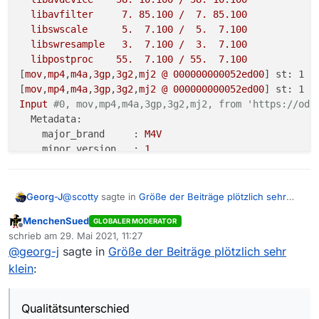
libavfilter
7
.
85.100
/
7
.
85.100
libswscale
5
.
7.100
/
5
.
7.100
libswresample
3
.
7.100
/
3
.
7.100
libpostproc
55
.
7.100
/
55
.
7.100
[
mov
,
mp4
,
m4a
,
3gp
,
3g2
,
mj2
@
000000000052ed00
] 
st: 1 e
[
mov
,
mp4
,
m4a
,
3gp
,
3g2
,
mj2
@
000000000052ed00
] 
st: 1 e
Input
#0, mov,mp4,m4a,3gp,3g2,mj2, from 'https://odm
Metadata:
major_brand     :
M4V
minor_version   :
1
compatible_brands:
isomavc1mp42
creation_time   :
2021-05-19T06:43:57.000000Z
Duration:
00
:48:00.04,
start:
0.000000
,
bitrate:
1
@
scotty
sagte in
Größe der Beiträge plötzlich sehr
Georg-J
Stream
#0:0(und): Video: h264 (High) (avc1 / 0x3
klein
:
MenchenSued
GLOBALER MODERATOR
Metadata:
Offline
OK, die “kleine” Folge ist tatsächlich in 1280x720
schrieb am
29. Mai 2021, 11:27
creation_time   :
2021-05-19T06:43:57.000000Z
zuletzt editiert von
(1216 kb/s), die große in full HD (6487 kb/s).
@
georg-j
sagte in
Größe der Beiträge plötzlich sehr
handler_name    :
ETI
ISO
Video
Media
Handler
Leider erklärt das den Qualitätsunterschied nicht
Erklärt den Qualitätsunterschied.
klein
:
encoder         :
Elemental
H.264
vollständig. Die Bitrate der Das-Erste-Version in
Stream
#0:1(deu): Audio: aac (LC) (mp4a / 0x6134
1280x720 ist 2,5 Mal die Bitrate der mdr-Version in
>"S:\Install\ffmpeg\ffmpeg-4.3.1-win64-static
Metadata:
der gleichen Auflösung:
ffprobe version 4.3.1 Copyright (c) 2007-2020
Qualitätsunterschied
creation_time   :
2021-05-19T06:43:57.000000Z
  built with gcc 10.2.1 (GCC) 20200726
