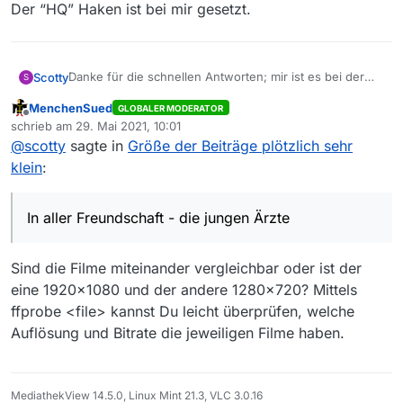
Der “HQ” Haken ist bei mir gesetzt.
Danke für die schnellen Antworten; mir ist es bei der
Scotty
S
Serie “In aller Freundschaft - die jungen Ärzte”
MenchenSued
GLOBALER MODERATOR
aufgefallen. Bisherige Größe ca. 2,2 GB (bei mir im
Hatte den Eindruck die letzten Tage, dass es fast alle
Offline
schrieb am
29. Mai 2021, 10:01
Archiv), jetzt wohl einige nur noch zwischen 400 und
Folgen der Serie betrifft, heute sehe ich aber wieder
zuletzt editiert von
@
scotty
sagte in
Größe der Beiträge plötzlich sehr
600 MB.
viele, die “normale” Größe haben. Hatte der MDR da ein
Beispiel Folge 252: wurde von MDR und ARD in der
Problem?
Größe 510 MB vor ein paar Tagen veröffentlicht
klein
:
(Datumsangabe 23.5., auf die man sich aber nicht
Der “HQ” Haken ist bei mir gesetzt.
verlassen kann), seit heute sehe mit Datum 20.5. aber
auch eine nicht reduzierte Folge mit 2385 MB. Man
In aller Freundschaft - die jungen Ärzte
muss also offenbar sehr aufpassen.
Sind die Filme miteinander vergleichbar oder ist der
eine 1920x1080 und der andere 1280x720? Mittels
ffprobe <file> kannst Du leicht überprüfen, welche
Auflösung und Bitrate die jeweiligen Filme haben.
MediathekView 14.5.0, Linux Mint 21.3, VLC 3.0.16