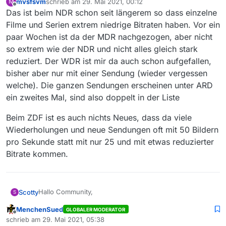
mvsfsvm
schrieb am
29. Mai 2021, 00:12
M
zuletzt editiert von
Offline
Das ist beim NDR schon seit längerem so dass einzelne
Filme und Serien extrem niedrige Bitraten haben. Vor ein
paar Wochen ist da der MDR nachgezogen, aber nicht
so extrem wie der NDR und nicht alles gleich stark
reduziert. Der WDR ist mir da auch schon aufgefallen,
bisher aber nur mit einer Sendung (wieder vergessen
welche). Die ganzen Sendungen erscheinen unter ARD
ein zweites Mal, sind also doppelt in der Liste
Beim ZDF ist es auch nichts Neues, dass da viele
Wiederholungen und neue Sendungen oft mit 50 Bildern
pro Sekunde statt mit nur 25 und mit etwas reduzierter
Bitrate kommen.
Hallo Community,
Scotty
S
MenchenSued
GLOBALER MODERATOR
vielleicht bin ich nicht der einizige, der das beobachtet
Offline
schrieb am
29. Mai 2021, 05:38
hat: Seit einigen Tagen haben sich die Größen der
zuletzt editiert von