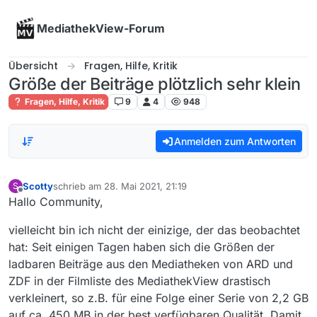
Skip to content
MediathekView-Forum
Übersicht
Fragen, Hilfe, Kritik
Größe der Beiträge plötzlich sehr klein
Fragen, Hilfe, Kritik
9
4
948
Anmelden zum Antworten
Scotty
schrieb am
28. Mai 2021, 21:19
S
zuletzt editiert von
Offline
Hallo Community,
vielleicht bin ich nicht der einizige, der das beobachtet
hat: Seit einigen Tagen haben sich die Größen der
ladbaren Beiträge aus den Mediatheken von ARD und
ZDF in der Filmliste des MediathekView drastisch
verkleinert, so z.B. für eine Folge einer Serie von 2,2 GB
auf ca. 450 MB in der best verfügbaren Qualität. Damit