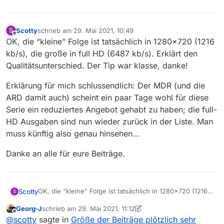
Scotty
schrieb am
29. Mai 2021, 10:49
S
zuletzt editiert von
Offline
OK, die “kleine” Folge ist tatsächlich in 1280x720 (1216
kb/s), die große in full HD (6487 kb/s). Erklärt den
Qualitätsunterschied. Der Tip war klasse, danke!
Erklärung für mich schlussendlich: Der MDR (und die
ARD damit auch) scheint ein paar Tage wohl für diese
Serie ein reduziertes Angebot gehabt zu haben; die full-
HD Ausgaben sind nun wieder zurück in der Liste. Man
muss künftig also genau hinsehen…
Danke an alle für eure Beiträge.
OK, die “kleine” Folge ist tatsächlich in 1280x720 (1216
Scotty
S
kb/s), die große in full HD (6487 kb/s). Erklärt den
Georg-J
schrieb am
29. Mai 2021, 11:12
Qualitätsunterschied. Der Tip war klasse, danke!
Erklärung für mich schlussendlich: Der MDR (und die
zuletzt editiert von Georg-J
Offline
@
scotty
sagte in
Größe der Beiträge plötzlich sehr
ARD damit auch) scheint ein paar Tage wohl für diese