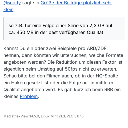
@
scotty
sagte in
Größe der Beiträge plötzlich sehr
ladbaren Beiträge aus den Mediatheken von ARD und
Der Kundenservice von ARD hat mir versichert, keine
ZDF in der Filmliste des MediathekView drastisch
Änderung vorgenommen zu haben; alle Beiträge
klein
:
verkleinert, so z.B. für eine Folge einer Serie von 2,2
würden in ihrer ursprünglichen Größe angeboten.
Hat jemand ähnliche Beobachtungen gemacht und
GB auf ca. 450 MB in der best verfügbaren Qualität.
vielleicht eine Lösung für das Problem? Oder habe ich
Damit einher geht ein gewaltiger Qualitätsverlust (für
ein Softwareproblem bei mir?
Über eine Antwort würde ich mich freuen!
so z.B. für eine Folge einer Serie von 2,2 GB auf
einen HD Fan inakzeptabel), die mittlere und geringe
ca. 450 MB in der best verfügbaren Qualität
Qualität ist ensprechend noch viel kleiner.
Danke,
Ralf
Kannst Du ein oder zwei Beispiele pro ARD/ZDF
nennen, dann könnten wir untersuchen, welche Formate
angeboten werden? Die Reduktion um diesen Faktor ist
eigentlich beim Umstieg auf 50fps nicht zu erwarten.
Schau bitte bei den Filmen auch, ob in der HQ-Spalte
ein Haken gesetzt ist oder die Folge nur in mittlerer
Qualität angeboten wird. Es gab kürzlich beim RBB ein
kleines
Problem
.
MediathekView 14.5.0, Linux Mint 21.3, VLC 3.0.16