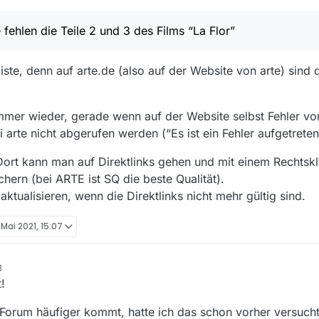
videos/RC-021027/la-flor/
om 01.05 bis zum 30.09.2021 online sein. Der erste Teil war auch sofort i
1, 10:16
 bei arte nicht abgerufen werden (“Es ist ein Fehler aufgetreten!”). Evt
 fehlen die Teile 2 und 3 des Films “La Flor”
ideos/101850-002-A/la-flor-teil-2/
 deshalb “aufgegeben”?
 nur Teil 1, mit den Filter-Einstellungen Sender = arte.de, Dauer 82 bi
e sind jeweils sehr lang (zwischen 191 und 211 Minuten). Auch auf MediathekView Web
ideos/101850-003-A/la-flor-teil-3/
l.
Angaben
ste, denn auf arte.de (also auf der Website von arte) sind d
l
mmer wieder, gerade wenn auf der Website selbst Fehler vo
ogramm und die Antwort!
” 2019-07-16
 arte nicht abgerufen werden (“Es ist ein Fehler aufgetreten!
onment AdoptOpenJDK (build 11.0.4+11)
VM AdoptOpenJDK (build 11.0.4+11, mixed mode)
Dort kann man auf Direktlinks gehen und mit einem Rechtskl
hern (bei ARTE ist SQ die beste Qualität).
ktualisieren, wenn die Direktlinks nicht mehr gültig sind.
 Mai 2021, 15:07
3
!
 Forum häufiger kommt, hatte ich das schon vorher versuch