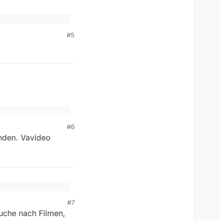
#5
e ja sehr wohl
/vorlagen (“Teile 2 und
 die gewünschte
#6
inden. Vavideo
e ja sehr wohl
/vorlagen (“Teile 2 und
 die gewünschte
#7
suche nach Filmen,
e ja sehr wohl