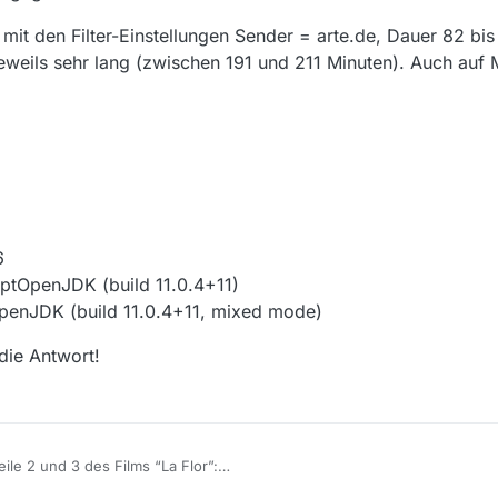
 mit den Filter-Einstellungen Sender = arte.de, Dauer 82 bi
 jeweils sehr lang (zwischen 191 und 211 Minuten). Auch au
6
tOpenJDK (build 11.0.4+11)
enJDK (build 11.0.4+11, mixed mode)
die Antwort!
eile 2 und 3 des Films “La Flor”:
eite des ganzen Films: