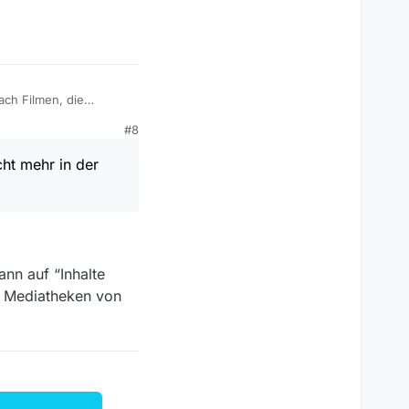
/vorlagen (“Teile 2 und
 die gewünschte
ach Filmen, die
#8
cht mehr in der
ann auf “Inhalte
n Mediatheken von