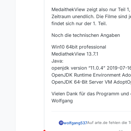
MedaithekView zeigt also nur Teil 1,
Zeitraum unendlich. Die Filme sind
findet sich nur der 1. Teil.
Noch die technischen Angaben
Win10 64bit professional
MediathekView 13.7.1
Java:
openjdk version “11.0.4” 2019-07-1
OpenJDK Runtime Environment Adop
OpenJDK 64-Bit Server VM AdoptOp
Vielen Dank für das Programm und 
Wolfgang
Auf arte.de fehlen die T
wolfgang537
W
Link der gemeinsamen S