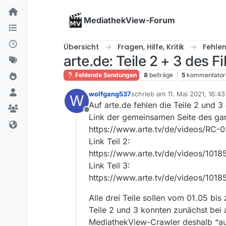
Skip to content
MediathekView-Forum
Übersicht
Fragen, Hilfe, Kritik
Fehle
arte.de: Teile 2 + 3 des F
Fehlende Sendungen
8
beiträge
5
kommentator
wolfgang537
schrieb am
11. Mai 2021, 16:43
W
zuletzt editiert von
Auf arte.de fehlen die Teile 2 und 3 
Offline
Link der gemeinsamen Seite des ga
https://www.arte.tv/de/videos/RC-02
Link Teil 2:
https://www.arte.tv/de/videos/10185
Link Teil 3:
https://www.arte.tv/de/videos/10185
Alle drei Teile sollen vom 01.05 bis
Teile 2 und 3 konnten zunächst bei a
MediathekView-Crawler deshalb “a