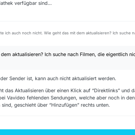
diathek verfügbar sind…
t’s immer wieder, gerade wenn auf der Website selbst Fehler vorliegen
ht abgerufen werden (“Es ist ein Fehler aufgetreten!”)”).
deo
. Dort kann man auf Direktlinks gehen und mit einem Rechtsklick auf
ei ARTE ist SQ die beste Qualität).
nte ich auch noch nicht. Wie geht das mit dem aktualisieren? Ich suche n
uch aktualisieren, wenn die Direktlinks nicht mehr gültig sind.
Mediathek verfügbar sind…
dem aktualisieren? Ich suche nach Filmen, die eigentlich ni
er Sender ist, kann auch nicht aktualisiert werden.
 das Aktualisieren über einen Klick auf “Direktlinks” und d
 bei Vavideo fehlenden Sendungen, welche aber noch in de
sind, geschieht über “Hinzufügen” rechts unten.