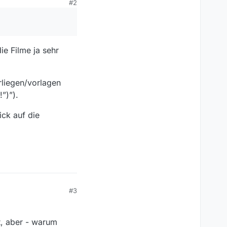
#2
n MediathekView, Teile
l. hat der
s unendlich und
ie Filme ja sehr
rliegen/vorlagen
”)”).
ick auf die
#3
t, aber - warum