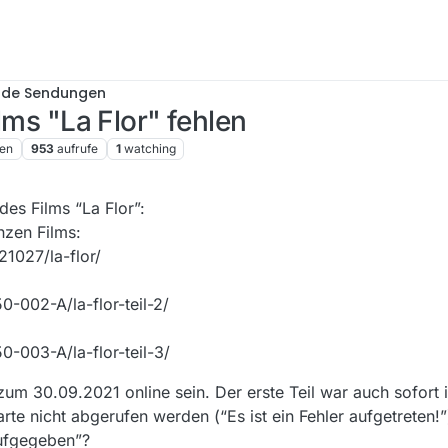
nde Sendungen
ilms "La Flor" fehlen
en
953
aufrufe
1
watching
des Films “La Flor”:
nzen Films:
1027/la-flor/
0-002-A/la-flor-teil-2/
0-003-A/la-flor-teil-3/
 zum 30.09.2021 online sein. Der erste Teil war auch sofort
rte nicht abgerufen werden (“Es ist ein Fehler aufgetreten!”)
ufgegeben”?