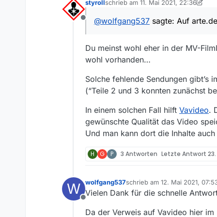
styroll
schrieb am
11. Mai 2021, 22:36
https://www.arte.tv/de/
Alle drei Teile sollen v
zuletzt editiert von styroll
5. Dez. 202
Link Teil 2:
2 und 3 konnten zunächst
@
wolfgang537
sagte: Auf arte.de
Offline
https://www.arte.tv/de/v
MediathekView-Crawler
MedaithekView zeigt also
Link Teil 3:
Zeitraum unendlich. Die Film
https://www.arte.tv/de/v
findet sich nur der 1. Tei
Noch die technischen 
Du meinst wohl eher in der MV-Filmli
wohl vorhanden…
Win10 64bit professiona
MediathekView 13.7.1
Solche fehlende Sendungen gibt’s i
Java:
Vielen Dank für das Pr
openjdk version “11.0.4
Wolfgang
(“Teile 2 und 3 konnten zunächst bei
OpenJDK Runtime Envir
OpenJDK 64-Bit Server 
In einem solchen Fall hilft
Vavideo
. 
gewünschte Qualität das Video speic
Und man kann dort die Inhalte auch a
H
G
P
3 Antworten
Letzte Antwort
23.
wolfgang537
schrieb am
12. Mai 2021, 07:5
W
zuletzt editiert von
Vielen Dank für die schnelle Antwort
Offline
Da der Verweis auf Vavideo hier im