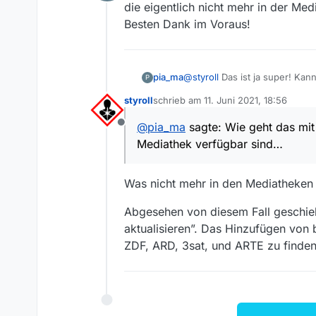
Offline
die eigentlich nicht mehr in der Me
vorhanden…
Besten Dank im Voraus!
Solche fehlende Sendungen gib
3 konnten zunächst bei arte nic
In einem solchen Fall hilft
Vavi
Qualität das Video speichern (b
pia_ma
@
styroll
Das ist ja super! Kan
P
Und man kann dort die Inhalte a
eigentlich nicht mehr in der 
styroll
schrieb am
11. Juni 2021, 18:56
Besten Dank im Voraus!
zuletzt editiert von
@
pia_ma
sagte: Wie geht das mit 
Offline
Mediathek verfügbar sind…
Was nicht mehr in den Mediatheken d
Abgesehen von diesem Fall geschieht
aktualisieren”. Das Hinzufügen von
ZDF, ARD, 3sat, und ARTE zu finden 