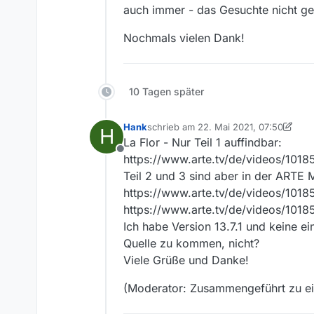
auch immer - das Gesuchte nicht g
Nochmals vielen Dank!
10 Tagen später
Hank
schrieb am
22. Mai 2021, 07:50
H
zuletzt editiert von MenchenSued
La Flor - Nur Teil 1 auffindbar:
Offline
https://www.arte.tv/de/videos/101850
Teil 2 und 3 sind aber in der ARTE
https://www.arte.tv/de/videos/10185
https://www.arte.tv/de/videos/10185
Ich habe Version 13.7.1 und keine ei
Quelle zu kommen, nicht?
Viele Grüße und Danke!
(Moderator: Zusammengeführt zu 