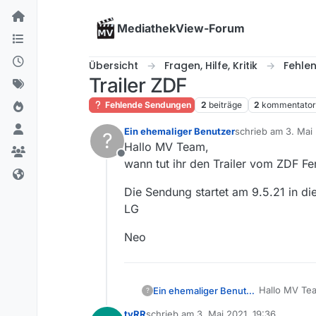
Skip to content
MediathekView-Forum
Übersicht
Fragen, Hilfe, Kritik
Fehle
Trailer ZDF
Fehlende Sendungen
2
beiträge
2
kommentato
Ein ehemaliger Benutzer
schrieb am
3. Mai 
?
zuletzt editiert v
Hallo MV Team,
Offline
wann tut ihr den Trailer vom ZDF F
Die Sendung startet am 9.5.21 in di
LG
Neo
Hallo MV Te
Ein ehemaliger Benutzer
?
wann tut ihr
tvRR
schrieb am
3. Mai 2021, 19:36