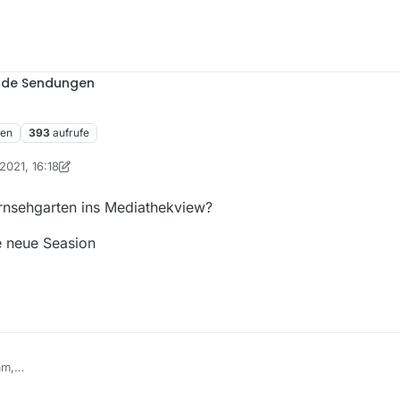
nde Sendungen
ren
393
aufrufe
2021, 16:18
on Ein ehemaliger Benutzer
5. März 2021, 18:22
ernsehgarten ins Mediathekview?
e neue Seasion
am,
 den Trailer vom ZDF Fernsehgarten ins Mediathekview?