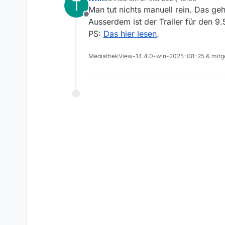
T
Die Sendung 
zuletzt editiert von
Man tut nichts manuell rein. Das ge
LG
Offline
Neo
Ausserdem ist der Trailer für den 9.5
PS:
Das hier lesen
.
MediathekView-14.4.0-win-2025-08-25 & mitge