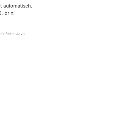
startet am 9.5.21 in die neue Seasion
ht automatisch.
. drin.
liefertes Java