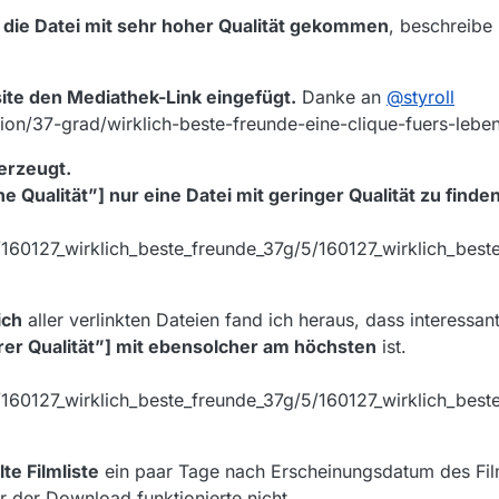
die Datei mit sehr hoher Qualität gekommen
, beschreibe
ite den Mediathek-Link eingefügt.
Danke an
@
styroll
on/37-grad/wirklich-beste-freunde-eine-clique-fuers-leben
 erzeugt.
e Qualität”] nur eine Datei mit geringer Qualität zu finden
/160127_wirklich_beste_freunde_37g/5/160127_wirklich_bes
ich
aller verlinkten Dateien fand ich heraus, dass interessa
erer Qualität”] mit ebensolcher am höchsten
ist.
160127_wirklich_beste_freunde_37g/5/160127_wirklich_best
lte Filmliste
ein paar Tage nach Erscheinungsdatum des Fil
 der Download funktionierte nicht.