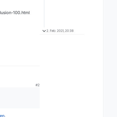
lusion-100.html
2. Feb. 2021, 20:38
#2
e und vavideo.de nicht
sen
.