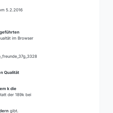
m 5.2.2016
fgeführten
Qualtät im Browser
te_freunde_37g_3328
n Qualität
em k die
tatt der 189k bei
dern
gibt.