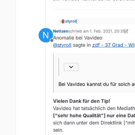
Folge: ./.
styroll
Link zur Sendung in der Medi
@
netizen
sagte: zdf - 37 Gr
https://www.zdf.de/dokument
Netizen
schrieb am
1. Feb. 2021, 20:31
Auch unter […] vavideo.de 
N
zuletzt editiert von Netizen
2. Jan. 
Betriebssystem: Win 10
Bei Vavideo kannst du für sol
Anomalie bei Vavideo
Offline
@
styroll
sagte in
zdf - 37 Grad - Wi
MediathekView-Version: 3.5.
Vielen Dank!
Mit besten Wünschen
Netizen
Bei Vavideo kannst du für solch
Vielen Dank für den Tip!
Vavideo hat tatsächlich den Media
[“sehr hohe Qualität”] nur eine Dat
sich dann unter dem Direktlink [“mit
sein.