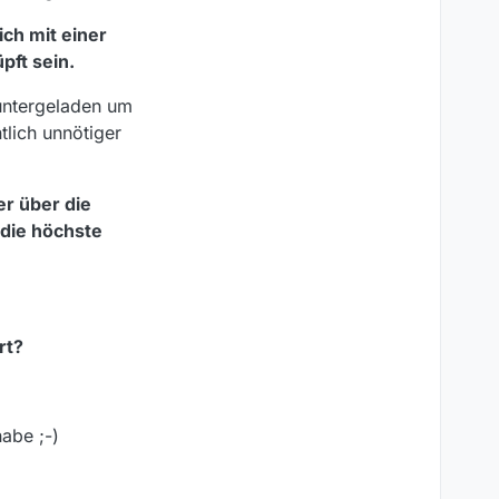
ich mit einer
pft sein.
runtergeladen um
tlich unnötiger
r über die
 die höchste
rt?
habe ;-)