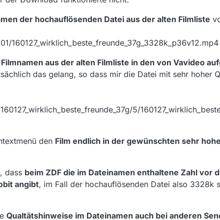
men der hochauflösenden Datei aus der alten Filmliste
vo
16/01/160127_wirklich_beste_freunde_37g_3328k_p36v12.mp4
n
Filmnamen aus der alten Filmliste in den von Vavideo au
sächlich das gelang, so dass mir die Datei mit sehr hoher 
/160127_wirklich_beste_freunde_37g/5/160127_wirklich_bes
ontextmenü den
Film endlich in der gewünschten sehr hohe
, dass
beim ZDF die im Dateinamen enthaltene Zahl vor d
obit angibt
, im Fall der hochauflösenden Datei also 3328k s
de
Qualtätshinweise im Dateinamen auch bei anderen Sen