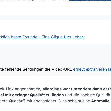
athek:
ad - Wirklich beste Freunde - Eine Clique fürs Leben]:
ation/37-grad/wirklich-beste-freunde-eine-clique-fuers-leben-inklusio
nicht gefunden
2021, 22:20
ch alte fehlende Sendungen die Video-URL
erneut extrahieren lassen
.
rklich beste Freunde - Eine Clique fürs Leben
:
1
 alte fehlende Sendungen die Video-URL
erneut extrahieren l
thek-Link angenommen,
allerdings war unter dem dann erz
ei mit geringer Qualität zu finden
und die höchste Qualität
tlere Qualtät”] mit ebensolcher. Dies scheint eine
Anomalie 