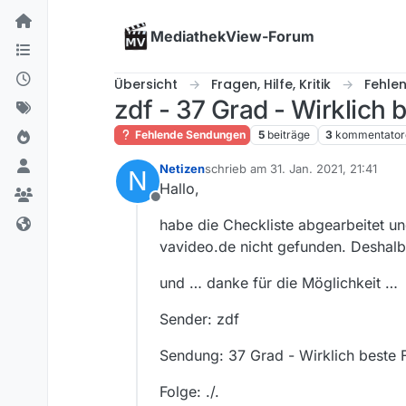
Skip to content
MediathekView-Forum
Übersicht
Fragen, Hilfe, Kritik
Fehle
zdf - 37 Grad - Wirklich 
Fehlende Sendungen
5
beiträge
3
kommentator
Netizen
schrieb am
31. Jan. 2021, 21:41
N
zuletzt editiert von
Hallo,
Offline
habe die Checkliste abgearbeitet u
vavideo.de nicht gefunden. Deshal
und … danke für die Möglichkeit …
Sender: zdf
Sendung: 37 Grad - Wirklich beste 
Folge: ./.