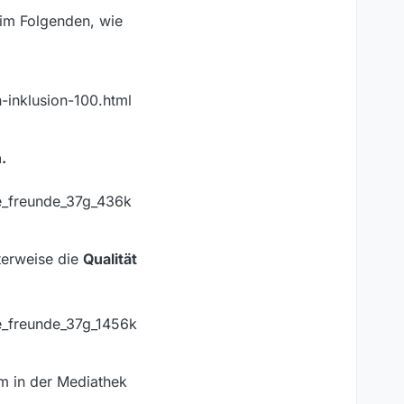
 im Folgenden, wie
-inklusion-100.html
.
te_freunde_37g_436k
nterweise die
Qualität
e_freunde_37g_1456k
m in der Mediathek