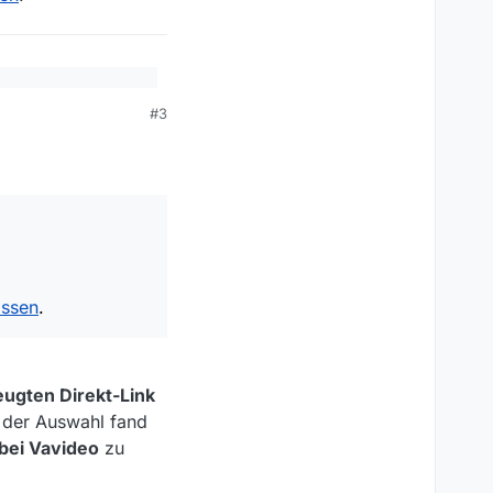
n-100.html
#3
assen
.
eugten Direkt-Link
 der Auswahl fand
bei Vavideo
zu