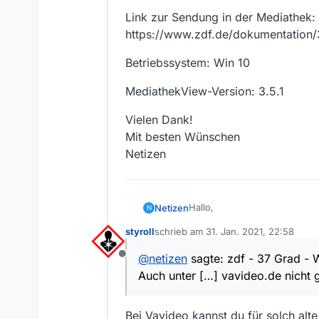
Link zur Sendung in der Mediathek:
https://www.zdf.de/dokumentation/3
Betriebssystem: Win 10
MediathekView-Version: 3.5.1
Vielen Dank!
Mit besten Wünschen
Netizen
Hallo,
Netizen
N
styroll
schrieb am
31. Jan. 2021, 22:58
habe die Checkliste abgearbe
zuletzt editiert von
gefunden. Deshalb möchte i
@
netizen
sagte: zdf - 37 Grad - W
Offline
und … danke für die Möglich
Auch unter […] vavideo.de nicht
Sender: zdf
Bei Vavideo kannst du für solch al
Sendung: 37 Grad - Wirklich 