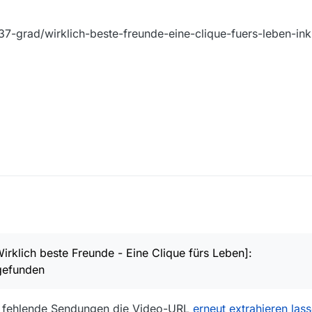
7-grad/wirklich-beste-freunde-eine-clique-fuers-leben-ink
itet und hoffentlich nichts übersehen. Auch unter mediathekviewweb.d
ch eine fehlende Sendung melden:
irklich beste Freunde - Eine Clique fürs Leben]:
keit …
 gefunden
te fehlende Sendungen die Video-URL
erneut extrahieren las
beste Freunde - Eine Clique fürs Leben