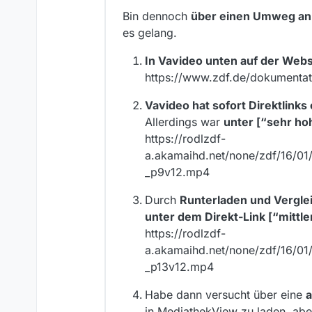
Bin dennoch
über einen Umweg an 
es gelang.
In Vavideo unten auf der Webs
https://www.zdf.de/dokumentati
Vavideo hat sofort Direktlinks
Allerdings war
unter [“sehr hoh
https://rodlzdf-
a.akamaihd.net/none/zdf/16/01
_p9v12.mp4
Durch
Runterladen und Vergle
unter dem Direkt-Link [“mittl
https://rodlzdf-
a.akamaihd.net/none/zdf/16/01/
_p13v12.mp4
Habe dann versucht über eine
a
in MediathekView zu laden, aber