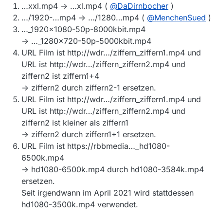
…xxl.mp4 -> …xl.mp4 (
@
DaDirnbocher
)
…/1920-…mp4 -> …/1280…mp4 (
@
MenchenSued
)
…_1920x1080-50p-8000kbit.mp4
-> …_1280x720-50p-5000kbit.mp4
URL Film ist http://wdr…/ziffern_ziffern1.mp4 und
URL ist http://wdr…/ziffern_ziffern2.mp4 und
ziffern2 ist ziffern1+4
-> ziffern2 durch ziffern2-1 ersetzen.
URL Film ist http://wdr…/ziffern_ziffern1.mp4 und
URL ist http://wdr…/ziffern_ziffern2.mp4 und
ziffern2 ist kleiner als ziffern1
-> ziffern2 durch ziffern1+1 ersetzen.
URL Film ist https://rbbmedia…_hd1080-
6500k.mp4
-> hd1080-6500k.mp4 durch hd1080-3584k.mp4
ersetzen.
Seit irgendwann im April 2021 wird stattdessen
hd1080-3500k.mp4 verwendet.