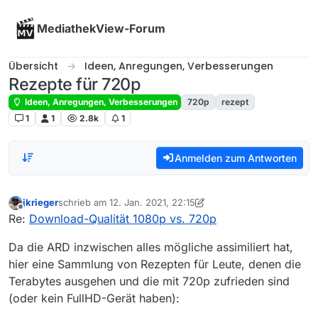
Skip to content
MediathekView-Forum
Übersicht
Ideen, Anregungen, Verbesserungen
Rezepte für 720p
Ideen, Anregungen, Verbesserungen
720p
rezept
1
1
2.8k
1
Anmelden zum Antworten
jkrieger
schrieb am
12. Jan. 2021, 22:15
zuletzt editiert von jkrieger
5. Okt. 2021, 22:56
Offline
Re:
Download-Qualität 1080p vs. 720p
Da die ARD inzwischen alles mögliche assimiliert hat,
hier eine Sammlung von Rezepten für Leute, denen die
Terabytes ausgehen und die mit 720p zufrieden sind
(oder kein FullHD-Gerät haben):