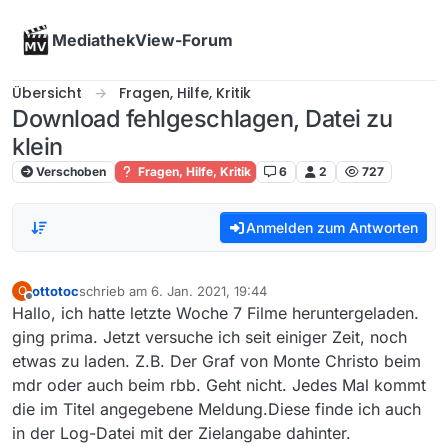
Skip to content
MediathekView-Forum
Übersicht
Fragen, Hilfe, Kritik
Download fehlgeschlagen, Datei zu
klein
Verschoben
Fragen, Hilfe, Kritik
6
2
727
Anmelden zum Antworten
ottotoc
schrieb am
6. Jan. 2021, 19:44
O
zuletzt editiert von
Offline
Hallo, ich hatte letzte Woche 7 Filme heruntergeladen.
ging prima. Jetzt versuche ich seit einiger Zeit, noch
etwas zu laden. Z.B. Der Graf von Monte Christo beim
mdr oder auch beim rbb. Geht nicht. Jedes Mal kommt
die im Titel angegebene Meldung.Diese finde ich auch
in der Log-Datei mit der Zielangabe dahinter.