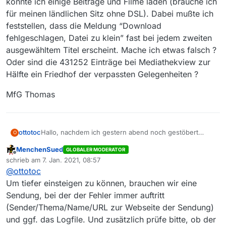
konnte ich einige Beiträge und Filme laden (brauche ich
für meinen ländlichen Sitz ohne DSL). Dabei mußte ich
feststellen, dass die Meldung “Download
fehlgeschlagen, Datei zu klein” fast bei jedem zweiten
ausgewähltem Titel erscheint. Mache ich etwas falsch ?
Oder sind die 431252 Einträge bei Mediathekview zur
Hälfte ein Friedhof der verpassten Gelegenheiten ?
MfG Thomas
Hallo, nachdem ich gestern abend noch gestöbert
ottotoc
O
habe, konnte ich einige Beiträge und Filme laden
MenchenSued
GLOBALER MODERATOR
(brauche ich für meinen ländlichen Sitz ohne DSL).
MfG Thomas
Offline
schrieb am
7. Jan. 2021, 08:57
Dabei mußte ich feststellen, dass die Meldung
zuletzt editiert von
@
ottotoc
“Download fehlgeschlagen, Datei zu klein” fast bei
jedem zweiten ausgewähltem Titel erscheint. Mache
Um tiefer einsteigen zu können, brauchen wir eine
ich etwas falsch ? Oder sind die 431252 Einträge bei
Sendung, bei der der Fehler immer auftritt
Mediathekview zur Hälfte ein Friedhof der verpassten
(Sender/Thema/Name/URL zur Webseite der Sendung)
Gelegenheiten ?
und ggf. das Logfile. Und zusätzlich prüfe bitte, ob der