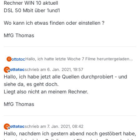
Rechner WIN 10 aktuell
DSL 50 Mbit über 1und1
Wo kann ich etwas finden oder einstellen ?
MfG Thomas
Hallo, ich hatte letzte Woche 7 Filme heruntergeladen.
ottotoc
O
ging prima. Jetzt versuche ich seit einiger Zeit, noch
ottotoc
schrieb am
6. Jan. 2021, 19:57
O
etwas zu laden. Z.B. Der Graf von Monte Christo beim
Wo kann ich etwas finden oder einstellen ?
zuletzt editiert von
Offline
Hallo, ich habe jetzt alle Quellen durchprobiert - und
mdr oder auch beim rbb. Geht nicht. Jedes Mal kommt
die im Titel angegebene Meldung.Diese finde ich auch
MfG Thomas
siehe da, es geht doch.
in der Log-Datei mit der Zielangabe dahinter.
Liegt also nicht an meinem Rechner.
Rechner WIN 10 aktuell
DSL 50 Mbit über 1und1
MfG Thomas
ottotoc
schrieb am
7. Jan. 2021, 08:42
O
zuletzt editiert von
Offline
Hallo, nachdem ich gestern abend noch gestöbert habe,