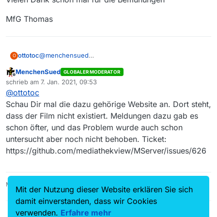
MfG Thomas
@
menchensued
ottotoc
O
Hallo,
MenchenSued
GLOBALER MODERATOR
hier ist ein Beispiel:
Den Grafen von Monte Christo habe ich gestartet und
Offline
schrieb am
7. Jan. 2021, 09:53
wieder abgebrochen, um zu zeigen, dass es
zuletzt editiert von
@
ottotoc
funktioniert und der Pfad zum Speichern angenommen
Bei Anton der Zauberer kommt dann diese besagte
wird.
Meldung kurz nach dem Start des Downloads. Beim
Schau Dir mal die dazu gehörige Website an. Dort steht,
Wobei dieser Film auf meheren Quellen angeboten
Grafen von Monte Christo auf der ARD-Mediathek
mediathekview.log
dass der Film nicht existiert. Meldungen dazu gab es
wird,
(701766) passiert das übrigens auch.
schon öfter, und das Problem wurde auch schon
Vielen Dank schon mal für die Bemühungen
untersucht aber noch nicht behoben. Ticket:
MfG Thomas
https://github.com/mediathekview/MServer/issues/626
MediathekView 14.5.0, Linux Mint 21.3, VLC 3.0.16
Mit der Nutzung dieser Website erklären Sie sich
damit einverstanden, dass wir Cookies
verwenden.
Erfahre mehr