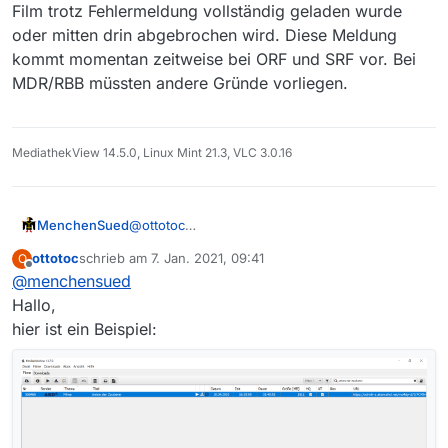
Film trotz Fehlermeldung vollständig geladen wurde
oder mitten drin abgebrochen wird. Diese Meldung
kommt momentan zeitweise bei ORF und SRF vor. Bei
MDR/RBB müssten andere Gründe vorliegen.
MediathekView 14.5.0, Linux Mint 21.3, VLC 3.0.16
MenchenSued
@
ottotoc
Um tiefer einsteigen zu können, brauchen wir
ottotoc
schrieb am
7. Jan. 2021, 09:41
O
eine Sendung, bei der der Fehler immer auftritt
zuletzt editiert von
Offline
@
menchensued
(Sender/Thema/Name/URL zur Webseite der
Sendung) und ggf. das Logfile. Und zusätzlich
Hallo,
prüfe bitte, ob der Film trotz Fehlermeldung
hier ist ein Beispiel:
vollständig geladen wurde oder mitten drin
abgebrochen wird. Diese Meldung kommt
momentan zeitweise bei ORF und SRF vor. Bei
MDR/RBB müssten andere Gründe vorliegen.