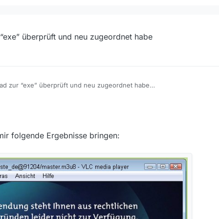
entication: not confirmed.
“exe” überprüft und neu zugeordnet habe
 not configured” meinst, dann ist das normal.
Programm prüfen lassen:
en --> Haken bei “Alle Einstellungen anzeigen” setzen -> Button “Prüfen
Punkt aus den FAQ
.
d zur “exe” überprüft und neu zugeordnet habe
t du auch mal die
Einstellungen zurücksetzen
(dann wird das Programm u
mir folgende Ergebnisse bringen: