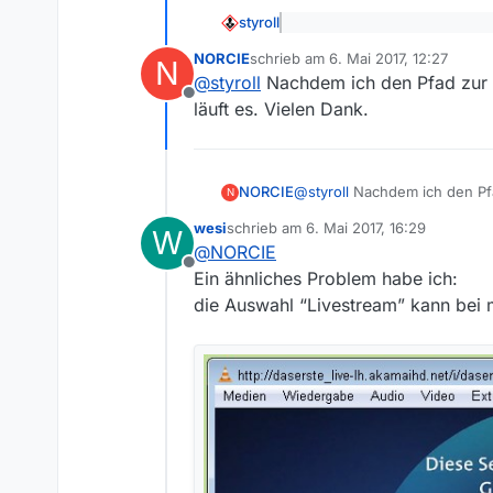
styroll
@
NORCIE
sagte: Proxy Auth
NORCIE
schrieb am
6. Mai 2017, 12:27
N
zuletzt editiert von
@
styroll
Nachdem ich den Pfad zur 
Falls du “Proxy Authentication:
Offline
läuft es. Vielen Dank.
Du kannst den Pfad auch vom 
Einstellungen --> Set bearbeit
rechts, evtl. scrollen)
Beachte den
entsprechenden 
NORCIE
@
styroll
Nachdem ich den Pfa
N
läuft es. Vielen Dank.
Wenn das nichts bringt, kanns
wesi
schrieb am
6. Mai 2017, 16:29
W
zuletzt editiert von
VLC-Pfad frisch eingerichtet.)
@
NORCIE
Offline
Ein ähnliches Problem habe ich:
die Auswahl “Livestream” kann bei 