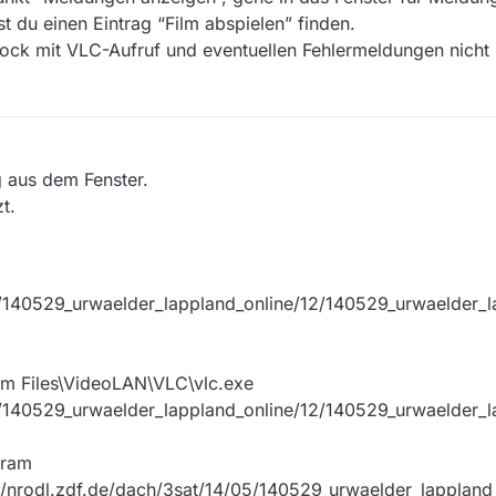
du einen Eintrag “Film abspielen” finden.
k mit VLC-Aufruf und eventuellen Fehlermeldungen nicht s
g aus dem Fenster.
t.
05/140529_urwaelder_lappland_online/12/140529_urwaelder_
m Files\VideoLAN\VLC\vlc.exe
05/140529_urwaelder_lappland_online/12/140529_urwaelder_
gram
//nrodl.zdf.de/dach/3sat/14/05/140529_urwaelder_lappland