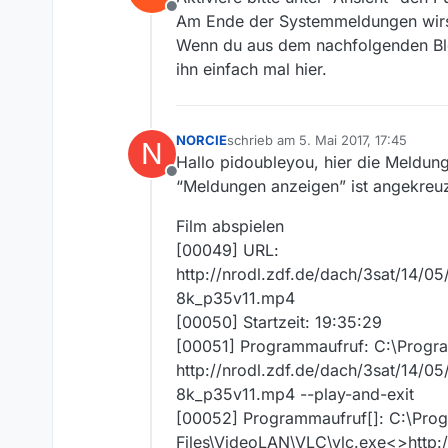
Offline
Am Ende der Systemmeldungen wirst 
Wenn du aus dem nachfolgenden Bloc
ihn einfach mal hier.
NORCIE
schrieb am
5. Mai 2017, 17:45
N
zuletzt editiert von
Hallo pidoubleyou, hier die Meldun
Offline
“Meldungen anzeigen” ist angekreuz
Film abspielen
[00049] URL:
http://nrodl.zdf.de/dach/3sat/14/
8k_p35v11.mp4
[00050] Startzeit: 19:35:29
[00051] Programmaufruf: C:\Progra
http://nrodl.zdf.de/dach/3sat/14/
8k_p35v11.mp4 --play-and-exit
[00052] Programmaufruf[]: C:\Pro
Files\VideoLAN\VLC\vlc.exe<>http: