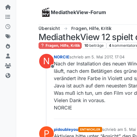
Skip to content
MediathekView-Forum
Übersicht
Fragen, Hilfe, Kritik
MediathekView 12 spielt 
Fragen, Hilfe, Kritik
10
beiträge
4
kommentator
NORCIE
schrieb am
5. Mai 2017, 17:04
N
zuletzt editiert von
Nach der Installation des neuen Win
Offline
läuft, nach dem Betätigen des grüne
verändert ihre Farbe in Violett und 
Java ist auch auf dem neuesten Sta
Was muß ich tun, um den Film vor
Vielen Dank in voraus.
NORCIE
pidoubleyou
schrieb am
5. Mai 
ENTWICKLER
P
zuletzt editiert von
Aktiviere bitte unter “Ansicht” den