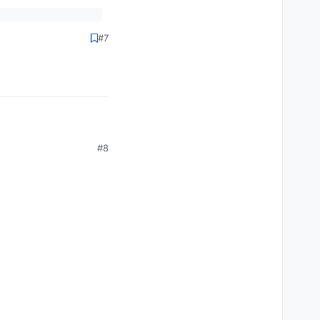
#7
” drücken (ganz unten
nd damit auch der
#8