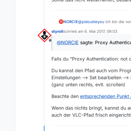
NORCIE
@
pidoubleyou
Ich bin die v
N
Der Pfad ist richtig. Ich ha
styroll
schrieb am
6. Mai 2017, 09:03
Proxy Authentication: not con
zuletzt editiert von
Sollte das nicht weiterhelf
@
NORCIE
sagte: Proxy Authentica
Offline
Falls du “Proxy Authentication: not 
Du kannst den Pfad auch vom Prog
Einstellungen --> Set bearbeiten -->
(ganz unten rechts, evtl. scrollen)
Beachte den
entsprechenden Punkt 
Wenn das nichts bringt, kannst du 
auch der VLC-Pfad frisch eingericht