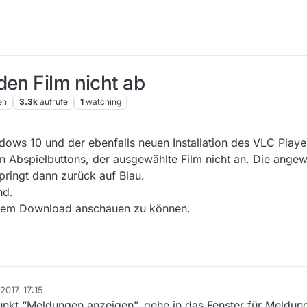
den Film nicht ab
en
3.3k
aufrufe
1
watching
dows 10 und der ebenfalls neuen Installation des VLC Playe
n Abspielbuttons, der ausgewählte Film nicht an. Die angew
springt dann zurück auf Blau.
nd.
 dem Download anschauen zu können.
2017, 17:15
 Punkt “Meldungen anzeigen”, gehe in das Fenster für Meldun