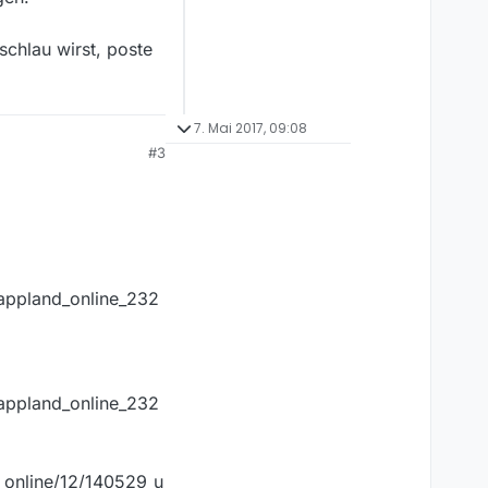
chlau wirst, poste
7. Mai 2017, 09:08
#3
lappland_online_232
lappland_online_232
_online/12/140529_u