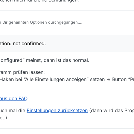
on Dir genannten Optionen durchgegangen.
be aber noch folgenden Hinweis gefunden:
fired.
en, bedanke ich mich für Deine Bemühungen.
tion: not confirmed.
configured” meinst, dann ist das normal.
ramm prüfen lassen:
 Haken bei “Alle Einstellungen anzeigen” setzen -> Button “
aus den FAQ
.
auch mal die
Einstellungen zurücksetzen
(dann wird das Pro
et.)