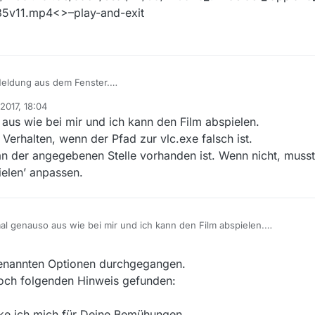
35v11.mp4<>–play-and-exit
 Meldung aus dem Fenster.
gekreuzt.
 2017, 18:04
aus wie bei mir und ich kann den Film abspielen.
at/14/05/140529_urwaelder_lappland_online/12/140529_urwaelder_lapplan
Verhalten, wenn der Pfad zur vlc.exe falsch ist.
h an der angegebenen Stelle vorhanden ist. Wenn nicht, musst
ielen’ anpassen.
at/14/05/140529_urwaelder_lappland_online/12/140529_urwaelder_lapplan
al genauso aus wie bei mir und ich kann den Film abspielen.
>http://nrodl.zdf.de/dach/3sat/14/05/140529_urwaelder_lappland_onlin
as gleiche Verhalten, wenn der Pfad zur vlc.exe falsch ist.
11.mp4<>–play-and-exit
vlc wirklich an der angegebenen Stelle vorhanden ist. Wenn nicht, musst
genannten Optionen durchgegangen.
m Set ‘Abspielen’ anpassen.
 noch folgenden Hinweis gefunden:
nke ich mich für Deine Bemühungen.