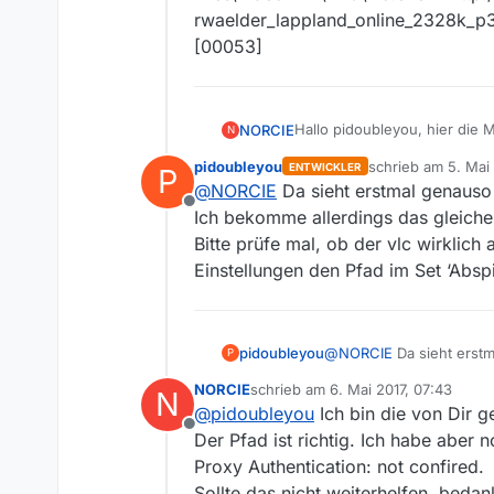
rwaelder_lappland_online_2328k_p
[00053]
Hallo pidoubleyou, hier die
NORCIE
N
“Meldungen anzeigen” ist an
pidoubleyou
schrieb am
5. Mai
ENTWICKLER
P
Film abspielen
zuletzt editiert von
@
NORCIE
Da sieht erstmal genauso 
[00049] URL:
Offline
http://nrodl.zdf.de/dach/3s
Ich bekomme allerdings das gleiche 
mp4
Bitte prüfe mal, ob der vlc wirklic
[00050] Startzeit: 19:35:29
Einstellungen den Pfad im Set ‘Absp
[00051] Programmaufruf: C:\Program Files\VideoLAN\VLC\vlc.exe
http://nrodl.zdf.de/dach/3s
mp4 --play-and-exit
[00052] Programmaufruf[]: C:\Program
pidoubleyou
@
NORCIE
Da sieht erstm
P
Files\VideoLAN\VLC\vlc.exe<
Ich bekomme allerdings d
lappland_online_2328k_p35v
NORCIE
schrieb am
6. Mai 2017, 07:43
N
Bitte prüfe mal, ob der 
zuletzt editiert von
[00053]
@
pidoubleyou
Ich bin die von Dir 
Einstellungen den Pfad i
Offline
Der Pfad ist richtig. Ich habe aber
Proxy Authentication: not confired.
Sollte das nicht weiterhelfen, beda