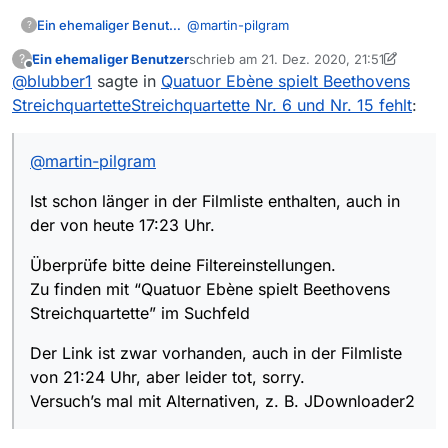
@
martin-pilgram
Ein ehemaliger Benutzer
?
Ein ehemaliger Benutzer
schrieb am
21. Dez. 2020, 21:51
?
Ist schon länger in der Filmliste
zuletzt editiert von Ein ehemaliger Benutz
Offline
@
blubber1
sagte in
Quatuor Ebène spielt Beethovens
enthalten, auch in der von heute 17:23
Uhr.
Überprüfe bitte deine
StreichquartetteStreichquartette Nr. 6 und Nr. 15 fehlt
:
Filtereinstellungen.
Zu finden mit “Quatuor Ebène spielt
Der Link ist zwar vorhanden, auch in
Beethovens Streichquartette” im
@
martin-pilgram
der Filmliste von 21:24 Uhr, aber leider
Suchfeld
tot, sorry.
Versuch’s mal mit Alternativen, z. B.
Ist schon länger in der Filmliste enthalten, auch in
JDownloader2
der von heute 17:23 Uhr.
Überprüfe bitte deine Filtereinstellungen.
Zu finden mit “Quatuor Ebène spielt Beethovens
Streichquartette” im Suchfeld
Der Link ist zwar vorhanden, auch in der Filmliste
von 21:24 Uhr, aber leider tot, sorry.
Versuch’s mal mit Alternativen, z. B. JDownloader2