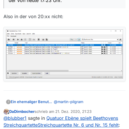
der von heute 17:23 Uhr.
Versuch’s mal mit Alternativen, z. B.
JDownloader2
Also in der von 20:xx nicht:
@
martin-pilgram
Ein ehemaliger Benutzer
?
DaDirnbocher
schrieb am
21. Dez. 2020, 21:23
Ist schon länger in der Filmliste
zuletzt editiert von
Offline
@
blubber1
sagte in
Quatuor Ebène spielt Beethovens
enthalten, auch in der von heute 17:23
Uhr.
Überprüfe bitte deine
StreichquartetteStreichquartette Nr. 6 und Nr. 15 fehlt
: