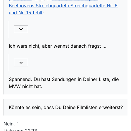
Beethovens StreichquartetteStreichquartette Nr. 6
Ist schon länger in der Filmliste
und Nr. 15 fehlt
:
enthalten, auch in der von heute
Spannend. Du hast Sendungen in Deiner Liste,
17:23 Uhr.
die MVW nicht hat.
Überprüfe bitte deine
Filtereinstellungen.
Zu finden mit “Quatuor Ebène spielt
Ich wars nicht, aber wennst danach fragst …
Beethovens Streichquartette” im
Suchfeld
Der Link ist zwar vorhanden, auch in
der Filmliste von 21:24 Uhr, aber
Könnte es sein, dass Du Deine Filmlisten
leider tot, sorry.
erweiterst?
Spannend. Du hast Sendungen in Deiner Liste, die
Versuch’s mal mit Alternativen, z. B.
JDownloader2
MVW nicht hat.
-1 Danke! :-)
Könnte es sein, dass Du Deine Filmlisten erweiterst?
Nein. `
Liste von 22:13