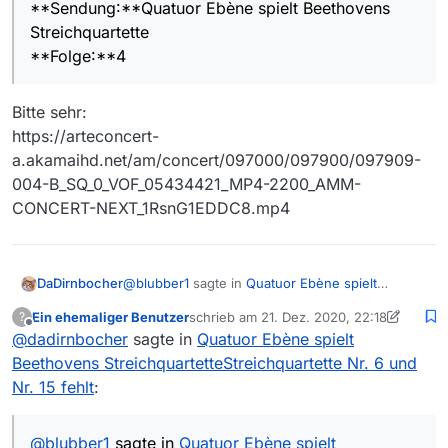
**Sendung:**Quatuor Ebène spielt Beethovens
streichquartette/
Streichquartette
**MediathekView-Version:**13.5.1
**Folge:**4
Bitte sehr:
https://arteconcert-
a.akamaihd.net/am/concert/097000/097900/097909-
004-B_SQ_0_VOF_05434421_MP4-2200_AMM-
CONCERT-NEXT_1RsnG1EDDC8.mp4
@
blubber1
sagte in
Quatuor Ebène spielt
DaDirnbocher
Beethovens StreichquartetteStreichquartette Nr.
Ein ehemaliger Benutzer
schrieb am
21. Dez. 2020, 22:18
?
6 und Nr. 15 fehlt
:
zuletzt editiert von Ein ehemaliger Benutz
Offline
@
dadirnbocher
sagte in
@
blubber1
Quatuor Ebène spielt
sagte in
Quatuor Ebène spielt
Beethovens
Beethovens StreichquartetteStreichquartette Nr. 6 und
Ich wars nicht, aber wennst danach fragst …
StreichquartetteStreichquartette Nr. 6 und
Nr. 15 fehlt
:
Nr. 15 fehlt
:
@
blubber1
sagte in
Quatuor Ebène spielt
@
martin-pilgram