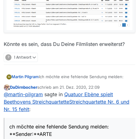
Könnte es sein, dass Du Deine Filmlisten erweiterst?
?
1 Antwort
Ich möchte eine fehlende Sendung melden:
Martin Pilgram
M
DaDirnbocher
schrieb am
21. Dez. 2020, 22:09
**Sender:**ARTE
zuletzt editiert von
Offline
@
martin-pilgram
sagte in
Quatuor Ebène spielt
**Sendung:**Quatuor Ebène spielt Beethovens
Beethovens StreichquartetteStreichquartette Nr. 6 und
Streichquartette
Nr. 15 fehlt
:
**Folge:**4
Link zur Sendung in der Mediathek:
ch möchte eine fehlende Sendung melden:
https://www.arte.tv/de/videos/097909-004-
**Sender:**ARTE
A/quatuor-ebene-spielt-beethovens-
**Betriebssystem:**Windows