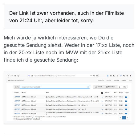
Filtereinstellungen.
Zu finden mit “Quatuor Ebène spielt
Der Link ist zwar vorhanden, auch in
Beethovens Streichquartette” im
der Filmliste von 21:24 Uhr, aber leider
Der Link ist zwar vorhanden, auch in der Filmliste
Suchfeld
tot, sorry.
von 21:24 Uhr, aber leider tot, sorry.
Versuch’s mal mit Alternativen, z. B.
JDownloader2
Mich würde ja wirklich interessieren, wo Du die
gesuchte Sendung siehst. Weder in der 17:xx Liste, noch
in der 20:xx Liste noch im MVW mit der 21:xx Liste
finde ich die gesuchte Sendung: