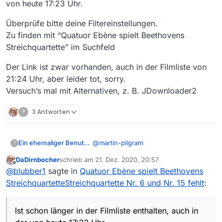
**Folge:**4
von heute 17:23 Uhr.
Link zur Sendung in der Mediathek:
Überprüfe bitte deine Filtereinstellungen.
https://www.arte.tv/de/videos/097909-004-
Zu finden mit “Quatuor Ebène spielt Beethovens
A/quatuor-ebene-spielt-beethovens-
**Betriebssystem:**Windows
Streichquartette” im Suchfeld
streichquartette/
**MediathekView-Version:**13.5.1
Der Link ist zwar vorhanden, auch in der Filmliste von
21:24 Uhr, aber leider tot, sorry.
Versuch’s mal mit Alternativen, z. B. JDownloader2
?
3 Antworten
@
martin-pilgram
Ein ehemaliger Benutzer
?
DaDirnbocher
schrieb am
21. Dez. 2020, 20:57
Ist schon länger in der Filmliste
zuletzt editiert von
Offline
@
blubber1
sagte in
Quatuor Ebène spielt Beethovens
enthalten, auch in der von heute 17:23
Uhr.
Überprüfe bitte deine
StreichquartetteStreichquartette Nr. 6 und Nr. 15 fehlt
:
Filtereinstellungen.
Zu finden mit “Quatuor Ebène spielt
Der Link ist zwar vorhanden, auch in
Beethovens Streichquartette” im
der Filmliste von 21:24 Uhr, aber leider
Ist schon länger in der Filmliste enthalten, auch in
Suchfeld
tot, sorry.