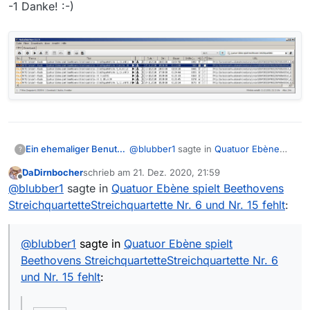
-1 Danke! :-)
@
blubber1
sagte in
Quatuor Ebène
Ein ehemaliger Benutzer
?
spielt Beethovens
DaDirnbocher
schrieb am
21. Dez. 2020, 21:59
StreichquartetteStreichquartette Nr. 6
zuletzt editiert von
Offline
@
martin-pilgram
@
blubber1
sagte in
Quatuor Ebène spielt Beethovens
und Nr. 15 fehlt
:
StreichquartetteStreichquartette Nr. 6 und Nr. 15 fehlt
:
-1 Danke! :-)
Ist schon länger in der Filmliste
enthalten, auch in der von heute
17:23 Uhr.
@
blubber1
sagte in
Quatuor Ebène spielt
Beethovens StreichquartetteStreichquartette Nr. 6
Überprüfe bitte deine
Filtereinstellungen.
und Nr. 15 fehlt
:
Zu finden mit “Quatuor Ebène
spielt Beethovens