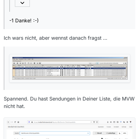
Streichquartette” im Suchfeld
Der Link ist zwar vorhanden,
auch in der Filmliste von 21:24
-1 Danke! :-)
Uhr, aber leider tot, sorry.
Versuch’s mal mit Alternativen, z.
B. JDownloader2
Ich wars nicht, aber wennst danach fragst …
Spannend. Du hast Sendungen in Deiner Liste, die MVW
nicht hat.