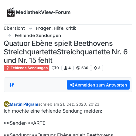
Skip to content
MediathekView-Forum
Übersicht
Fragen, Hilfe, Kritik
Fehlende Sendungen
Quatuor Ebène spielt Beethovens
StreichquartetteStreichquartette Nr. 6
und Nr. 15 fehlt
Fehlende Sendungen
9
4
530
3
Anmelden zum Antworten
Martin Pilgram
schrieb am
21. Dez. 2020, 20:23
M
zuletzt editiert von
Offline
Ich möchte eine fehlende Sendung melden:
**Sender:**ARTE
**Sendung:**Quatuor Ebène spielt Beethovens