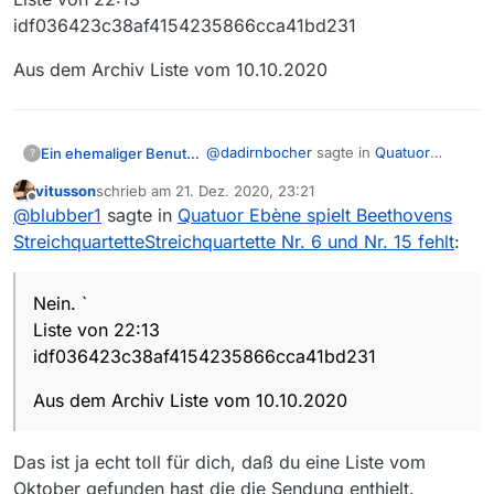
idf036423c38af4154235866cca41bd231
Aus dem Archiv Liste vom 10.10.2020
@
dadirnbocher
sagte in
Quatuor
Ein ehemaliger Benutzer
?
Ebène spielt Beethovens
vitusson
schrieb am
21. Dez. 2020, 23:21
StreichquartetteStreichquartette Nr. 6
zuletzt editiert von
Offline
@
blubber1
sagte in
Quatuor
@
blubber1
sagte in
Quatuor Ebène spielt Beethovens
und Nr. 15 fehlt
:
Ebène spielt Beethovens
StreichquartetteStreichquartette Nr. 6 und Nr. 15 fehlt
:
StreichquartetteStreichquartette
Könnte es sein, dass Du Deine
Nr. 6 und Nr. 15 fehlt
:
Filmlisten erweiterst?
Nein. `
Nein. `
Liste von 22:13
Liste von 22:13
@
blubber1
sagte in
idf036423c38af4154235866cca41bd2
Aus dem Archiv Liste vom 10.10.2020
Quatuor Ebène spielt
idf036423c38af4154235866cca41bd231
31
Beethovens
StreichquartetteStreichquar
Aus dem Archiv Liste vom 10.10.2020
tette Nr. 6 und Nr. 15 fehlt
:
Das ist ja echt toll für dich, daß du eine Liste vom
@
martin-pilgram
Oktober gefunden hast die die Sendung enthielt.