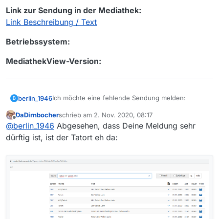
Link zur Sendung in der Mediathek:
Link Beschreibung / Text
Betriebssystem:
MediathekView-Version:
Ich möchte eine fehlende Sendung melden:
berlin_1946
B
DaDirnbocher
schrieb am
2. Nov. 2020, 08:17
Sender:
zuletzt editiert von
Offline
@
berlin_1946
Abgesehen, dass Deine Meldung sehr
Sendung:
dürftig ist, ist der Tatort eh da:
Folge:
Link zur Sendung in der Mediathek:
Link Beschreibung / Text
Betriebssystem:
MediathekView-Version: