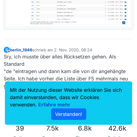
berlin_1946
schrieb am
2. Nov. 2020, 08:24
B
zuletzt editiert von
Offline
Sry, ich musste über alles Rücksetzen gehen. Als
Standard
"de "eintragen und dann kam die von dir angehängte
Seite. Ich habe vorher die Liste über F5 mehrmals neu
geladen.Danke für die Info.
Mit der Nutzung dieser Website erklären Sie sich
damit einverstanden, dass wir Cookies
verwenden.
Erfahre mehr
Verstanden!
39
7.5k
6.8k
42.6k