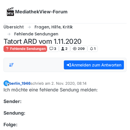
Skip to content
MediathekView-Forum
Übersicht
Fragen, Hilfe, Kritik
Fehlende Sendungen
Tatort ARD vom 1.11.2020
Fehlende Sendungen
3
2
209
1
Anmelden zum Antworten
berlin_1946
schrieb am
2. Nov. 2020, 08:14
B
zuletzt editiert von
Offline
Ich möchte eine fehlende Sendung melden:
Sender:
Sendung:
Folge: