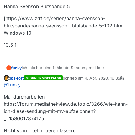
Hanna Svenson Blutsbande 5
[https://www.zdf.de/serien/hanna-svensson-
blutsbande/hanna-svensson—blutsbande-5-102.html
Windows 10
13.5.1
Ich möchte eine fehlende Sendung melden:
funky
F
iks-jott
schrieb am
4. Apr. 2020, 16:35
GLOBALER MODERATOR
ZDF
zuletzt editiert von iks-jott
4. Apr. 2020
Offline
@
funky
Hanna Svensson - Blutsbande Folge 5
Mal durcharbeiten
5
https://forum.mediathekview.de/topic/3266/wie-kann-
ich-diese-sendung-mit-mv-aufzeichnen?
Hanna Svenson Blutsbande 5
_=1586017874175
[https://www.zdf.de/serien/hanna-svensson-
Nicht vom Titel irritieren lassen.
blutsbande/hanna-svensson—blutsbande-5-102.html