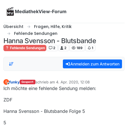
Skip to content
MediathekView-Forum
Übersicht
Fragen, Hilfe, Kritik
Fehlende Sendungen
Hanna Svensson - Blutsbande
Fehlende Sendungen
2
2
189
1
Anmelden zum Antworten
funky
schrieb am
4. Apr. 2020, 12:08
F
Gesperrt
zuletzt editiert von
Offline
Ich möchte eine fehlende Sendung melden:
ZDF
Hanna Svensson - Blutsbande Folge 5
5