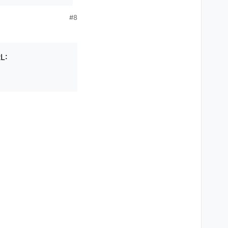
#8
L: