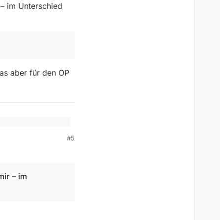
r – im Unterschied
was aber für den OP
niert.
#5
nterschied zur
mir – im
 für den OP ziemlich