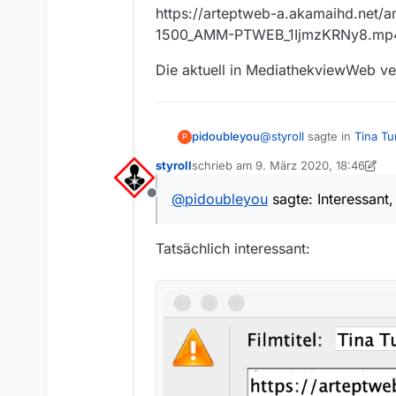
https://arteptweb-a.akamaihd.ne
1500_AMM-PTWEB_1IjmzKRNy8.mp
Die aktuell in MediathekviewWeb ve
@
styroll
sagte in
Tina Tu
pidoubleyou
P
styroll
schrieb am
9. März 2020, 18:46
zuletzt editiert von styroll
3. Sept. 20
Die Video-URL in der a
@
pidoubleyou
sagte: Interessant,
Offline
zur französischen Ver
Interessant, ich habe in
https://arteptweb-a.a
Tatsächlich interessant:
PTWEB_1IjmzKRNy8.mp4
Die aktuell in Mediathe