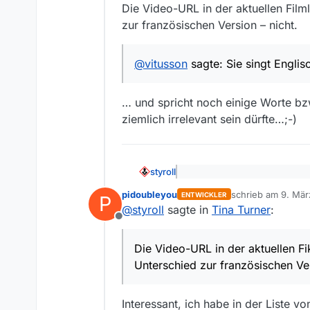
Die Video-URL in der aktuellen Filml
zur französischen Version – nicht.
@
vitusson
sagte: Sie singt Englis
… und spricht noch einige Worte bzw
ziemlich irrelevant sein dürfte…;-)
styroll
@
pidoubleyou
sagte. Der Li
pidoubleyou
schrieb am
9. Mär
ENTWICKLER
P
zuletzt editiert von
@
styroll
sagte in
Tina Turner
:
Die Video-URL in der aktuellen 
Offline
französischen Version – nicht.
Die Video-URL in der aktuellen Fik
@
vitusson
sagte: Sie singt E
Unterschied zur französischen Ver
… und spricht noch einige Wort
Interessant, ich habe in der Liste v
irrelevant sein dürfte…;-)