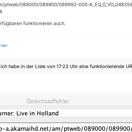
t/am/ptweb/089000/089900/089992-000-A_EQ_0_VO_04835
4
rfügbaren funktionieren auch.
rner
:
20, 19:51
ktuellen Fikmliste ist die gleiche wie heute Mittag und funktioniert bei 
 ich habe in der Liste von 17:23 Uhr eine funktionierende UR
sion – nicht.
 der Liste von 17:23 Uhr eine funktionierende URL:
kamaihd.net/am/ptweb/089000/089900/089992-000-A_EQ_0_VO_048356
kviewWeb verfügbaren funktionieren auch.