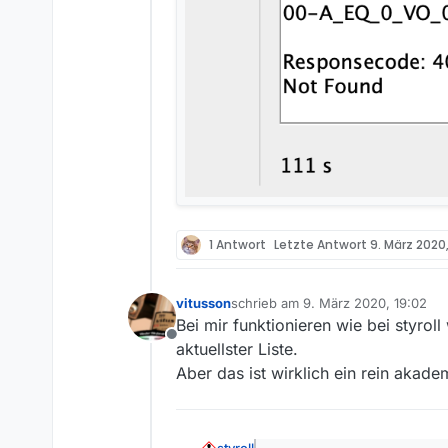
1 Antwort
Letzte Antwort
9. März 2020,
vitusson
schrieb am
9. März 2020, 19:02
zuletzt editiert von
Bei mir funktionieren wie bei styro
Offline
aktuellster Liste.
Aber das ist wirklich ein rein akad