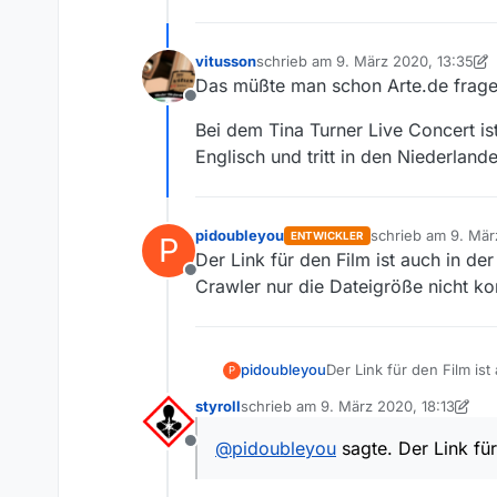
vitusson
schrieb am
9. März 2020, 13:35
zuletzt editiert von vitusson
3. Sept
Das müßte man schon Arte.de fragen 
Offline
Bei dem Tina Turner Live Concert ist
Englisch und tritt in den Niederland
pidoubleyou
schrieb am
9. Mär
ENTWICKLER
P
zuletzt editiert von
Der Link für den Film ist auch in d
Offline
Crawler nur die Dateigröße nicht kor
pidoubleyou
Der Link für den Film is
P
nur die Dateigröße nicht 
styroll
schrieb am
9. März 2020, 18:13
zuletzt editiert von styroll
@
pidoubleyou
sagte. Der Link für
Offline