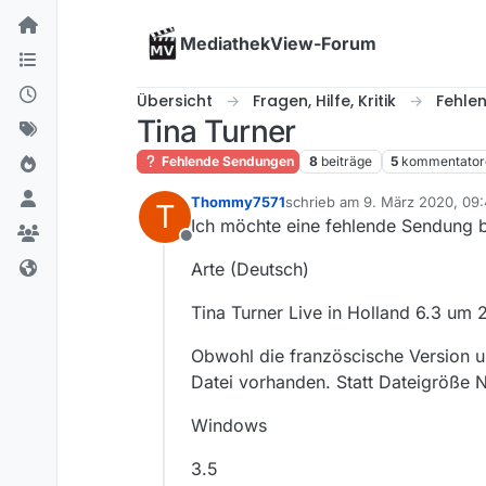
Skip to content
MediathekView-Forum
Übersicht
Fragen, Hilfe, Kritik
Fehle
Tina Turner
Fehlende Sendungen
8
beiträge
5
kommentator
Thommy7571
schrieb am
9. März 2020, 09
T
zuletzt editiert von
Ich möchte eine fehlende Sendung 
Offline
Arte (Deutsch)
Tina Turner Live in Holland 6.3 um 
Obwohl die französcische Version 
Datei vorhanden. Statt Dateigröße Nu
Windows
3.5