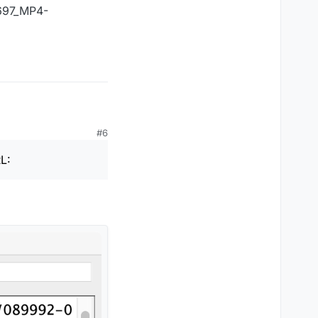
697_MP4-
#6
mir – im Unterschied
L:
97_MP4-1500_AMM-