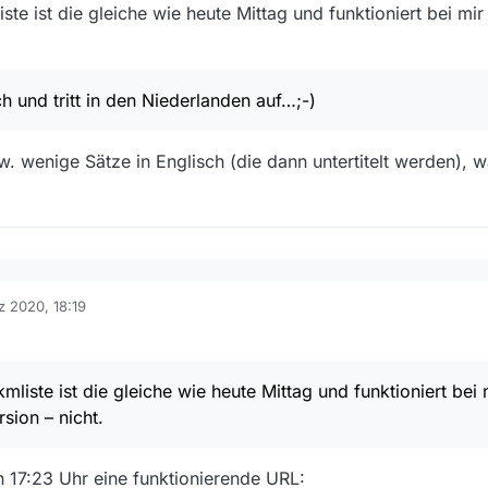
iste ist die gleiche wie heute Mittag und funktioniert bei mi
ch und tritt in den Niederlanden auf…;-)
. wenige Sätze in Englisch (die dann untertitelt werden), 
nk für den Film ist auch in der deutschen Version vorhanden und funktio
z 2020, 18:19
Filmliste ist die gleiche wie heute Mittag und funktioniert bei mir – im U
mliste ist die gleiche wie heute Mittag und funktioniert bei 
nglisch und tritt in den Niederlanden auf…;-)
sion – nicht.
e bzw. wenige Sätze in Englisch (die dann untertitelt werden), was aber
on 17:23 Uhr eine funktionierende URL: