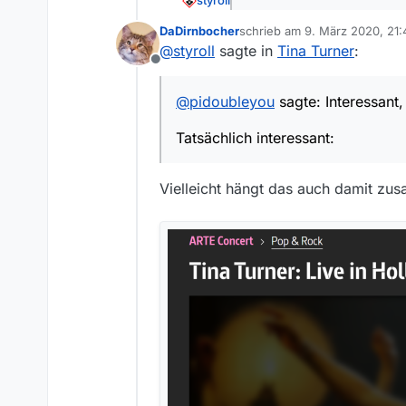
styroll
@
pidoubleyou
sagte: Intere
DaDirnbocher
schrieb am
9. März 2020, 21:
zuletzt editiert von
@
styroll
sagte in
Tina Turner
:
Tatsächlich interessant:
Offline
@
pidoubleyou
sagte: Interessant,
Tatsächlich interessant:
Vielleicht hängt das auch damit zu