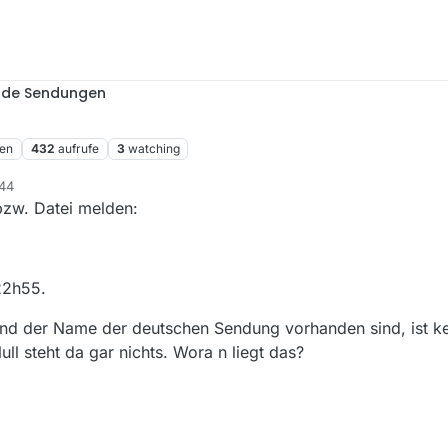
nde Sendungen
en
432
aufrufe
3
watching
:44
bzw. Datei melden:
22h55.
und der Name der deutschen Sendung vorhanden sind, ist k
ll steht da gar nichts. Wora n liegt das?