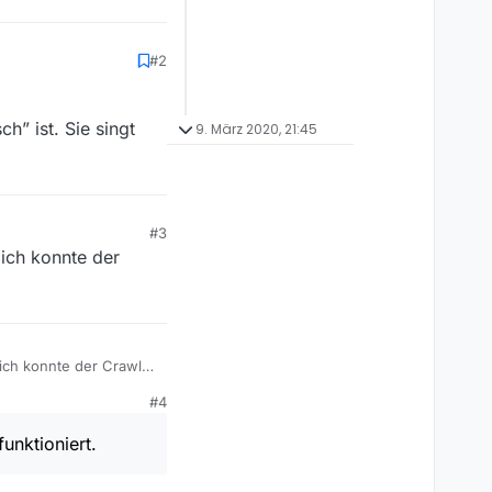
#2
h” ist. Sie singt
9. März 2020, 21:45
#3
lich konnte der
lich konnte der Crawler
#4
unktioniert.