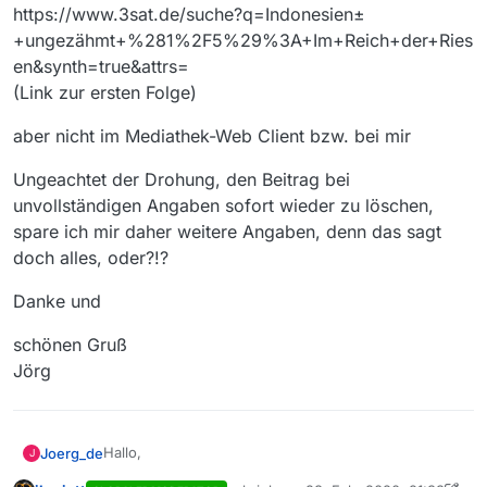
https://www.3sat.de/suche?q=Indonesien±
+ungezähmt+%281%2F5%29%3A+Im+Reich+der+Ries
en&synth=true&attrs=
(Link zur ersten Folge)
aber nicht im Mediathek-Web Client bzw. bei mir
Ungeachtet der Drohung, den Beitrag bei
unvollständigen Angaben sofort wieder zu löschen,
spare ich mir daher weitere Angaben, denn das sagt
doch alles, oder?!?
Danke und
schönen Gruß
Jörg
Hallo,
Joerg_de
J