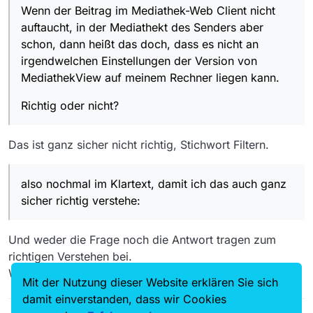
irgendwelchen Einstellungen der Version von
Wenn der Beitrag im Mediathek-Web Client nicht
MediathekView auf meinem Rechner liegen kann.
Danke und
auftaucht, in der Mediathekt des Senders aber
schon, dann heißt das doch, dass es nicht an
schönen Gruß
irgendwelchen Einstellungen der Version von
Jörg
MediathekView auf meinem Rechner liegen kann.
Richtig oder nicht?
Das ist ganz sicher nicht richtig, Stichwort Filtern.
also nochmal im Klartext, damit ich das auch ganz
sicher richtig verstehe:
Und weder die Frage noch die Antwort tragen zum
richtigen Verstehen bei.
Wohl aber das Befolgen von
@
iks-jott
s Hinweisen.
Mit der Nutzung dieser Website erklären Sie sich
damit einverstanden, dass wir Cookies