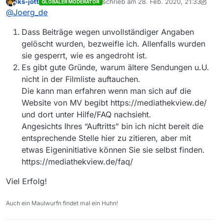
iks-jott
schrieb am
28. Feb. 2020, 21:33
GLOBALER MODERATOR
die 5 Folgen der Serie
zuletzt editiert von iks-jott
Offline
@
Joerg_de
“Indonesien - ungezähmt”
vom 10.08.2017 (1. Folge) auf 3Sat
sind zwar in der 3Sat-Mediathek vorhanden, vgl.
Dass Beiträge wegen unvollständiger Angaben
https://www.3sat.de/suche?q=Indonesien±
+ungezähmt+%281%2F5%29%3A+Im+Reich+der+Ri
aber nicht im Mediathek-Web Client bzw. bei mir
gelöscht wurden, bezweifle ich. Allenfalls wurden
esen&synth=true&attrs=
sie gesperrt, wie es angedroht ist.
(Link zur ersten Folge)
Ungeachtet der Drohung, den Beitrag bei
Es gibt gute Gründe, warum ältere Sendungen u.U.
unvollständigen Angaben sofort wieder zu löschen,
nicht in der Filmliste auftauchen.
spare ich mir daher weitere Angaben, denn das sagt
Danke und
doch alles, oder?!?
Die kann man erfahren wenn man sich auf die
schönen Gruß
Website von MV begibt https://mediathekview.de/
Jörg
und dort unter Hilfe/FAQ nachsieht.
Angesichts Ihres “Auftritts” bin ich nicht bereit die
entsprechende Stelle hier zu zitieren, aber mit
etwas Eigeninitiative können Sie sie selbst finden.
https://mediathekview.de/faq/
Viel Erfolg!
Auch ein Maulwurfn findet mal ein Huhn!