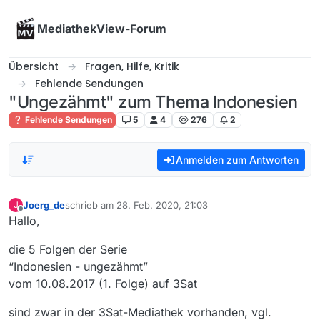
Skip to content
MediathekView-Forum
Übersicht
Fragen, Hilfe, Kritik
Fehlende Sendungen
"Ungezähmt" zum Thema Indonesien
Fehlende Sendungen
5
4
276
2
Anmelden zum Antworten
Joerg_de
schrieb am
28. Feb. 2020, 21:03
J
zuletzt editiert von
Offline
Hallo,
die 5 Folgen der Serie
“Indonesien - ungezähmt”
vom 10.08.2017 (1. Folge) auf 3Sat
sind zwar in der 3Sat-Mediathek vorhanden, vgl.